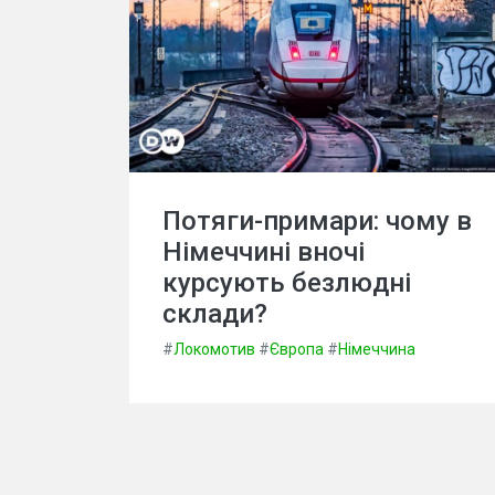
Потяги-примари: чому в
Німеччині вночі
курсують безлюдні
склади?
#
Локомотив
#
Європа
#
Німеччина