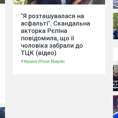
"Я розташувалася на
асфальті". Скандальна
акторка Рєпіна
повідомила, що її
чоловіка забрали до
ТЦК (відео)
#
Україна
#
Росія
#
Берлін