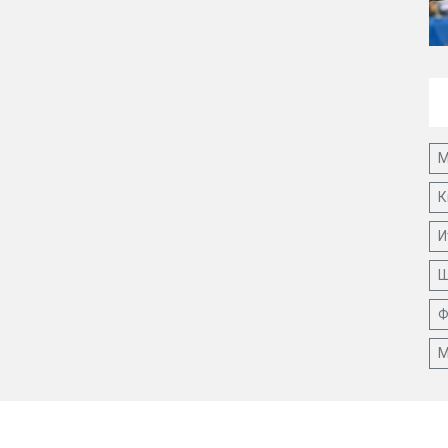
М
К
И
Ш
Ф
М