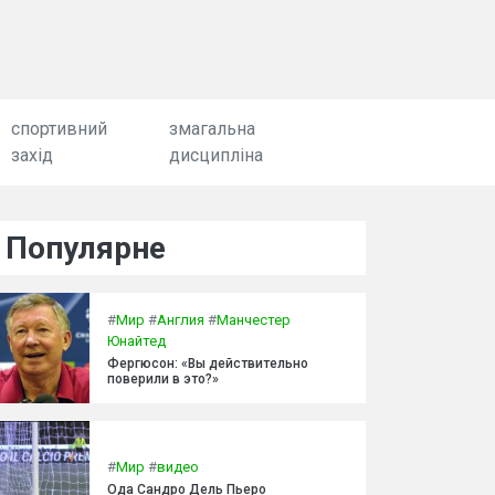
спортивний
змагальна
захід
дисципліна
Популярне
#
Мир
#
Англия
#
Манчестер
Юнайтед
Фергюсон: «Вы действительно
поверили в это?»
#
Мир
#
видео
Ода Сандро Дель Пьеро