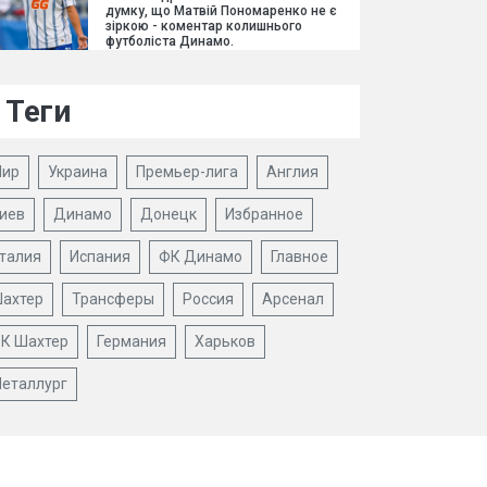
думку, що Матвій Пономаренко не є
зіркою - коментар колишнього
футболіста Динамо.
Теги
ир
Украина
Премьер-лига
Англия
иев
Динамо
Донецк
Избранное
талия
Испания
ФК Динамо
Главное
ахтер
Трансферы
Россия
Арсенал
К Шахтер
Германия
Харьков
еталлург