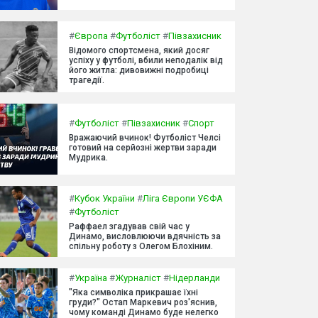
#
Європа
#
Футболіст
#
Півзахисник
Відомого спортсмена, який досяг
успіху у футболі, вбили неподалік від
його житла: дивовижні подробиці
трагедії.
#
Футболіст
#
Півзахисник
#
Спорт
Вражаючий вчинок! Футболіст Челсі
готовий на серйозні жертви заради
Мудрика.
#
Кубок України
#
Ліга Європи УЄФА
#
Футболіст
Раффаел згадував свій час у
Динамо, висловлюючи вдячність за
спільну роботу з Олегом Блохіним.
#
Україна
#
Журналіст
#
Нідерланди
"Яка символіка прикрашає їхні
груди?" Остап Маркевич роз'яснив,
чому команді Динамо буде нелегко