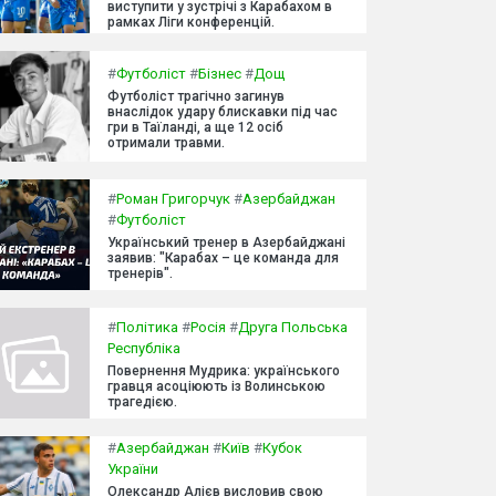
виступити у зустрічі з Карабахом в
рамках Ліги конференцій.
#
Футболіст
#
Бізнес
#
Дощ
Футболіст трагічно загинув
внаслідок удару блискавки під час
гри в Таїланді, а ще 12 осіб
отримали травми.
#
Роман Григорчук
#
Азербайджан
#
Футболіст
Український тренер в Азербайджані
заявив: "Карабах – це команда для
тренерів".
#
Політика
#
Росія
#
Друга Польська
Республіка
Повернення Мудрика: українського
гравця асоціюють із Волинською
трагедією.
#
Азербайджан
#
Київ
#
Кубок
України
Олександр Алієв висловив свою