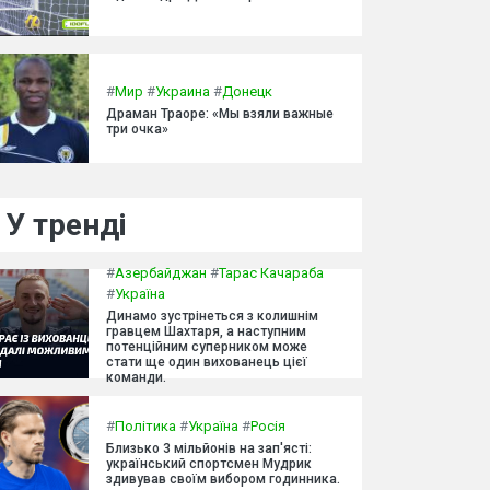
#
Мир
#
Украина
#
Донецк
Драман Траоре: «Мы взяли важные
три очка»
У тренді
#
Азербайджан
#
Тарас Качараба
#
Україна
Динамо зустрінеться з колишнім
гравцем Шахтаря, а наступним
потенційним суперником може
стати ще один вихованець цієї
команди.
#
Політика
#
Україна
#
Росія
Близько 3 мільйонів на зап'ясті:
український спортсмен Мудрик
здивував своїм вибором годинника.