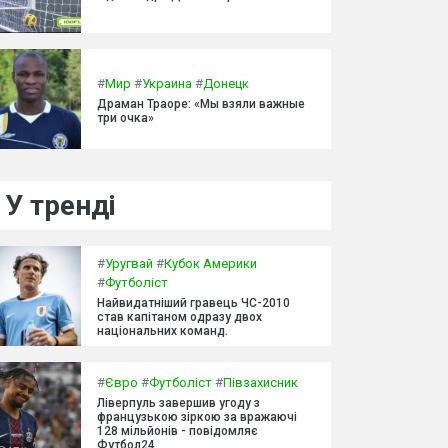
#
Мир
#
Украина
#
Донецк
Драман Траоре: «Мы взяли важные
три очка»
У тренді
#
Уругвай
#
Кубок Америки
#
Футболіст
Найвидатніший гравець ЧС-2010
став капітаном одразу двох
національних команд.
#
Євро
#
Футболіст
#
Півзахисник
Ліверпуль завершив угоду з
французькою зіркою за вражаючі
128 мільйонів - повідомляє
Футбол24.