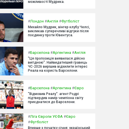
можливості Мудрика.
#
Лондон
#
Англія
#
Футболіст
Михайло Мудрик, вінгер клубу Челсі,
викликав суперечливі відгуки після
поєдинку проти Ювентуса.
#
Барселона
#
Аргентина
#
Англія
"Ця пропозиція виявилася дійсно
вигідною". Найвидатніший гравець
ЧС-2026 вирішив відхилити інтерес
Реала на користь Барселони.
#
Барселона
#
Аргентина
#
Євро
"Відмовив Реалу": агент Родрі
підтвердив намір чемпіона світу
приєднатися до Барселони.
#
Ліга Європи УЄФА
#
Євро
#
Футболіст
Вперше з початку січня: український