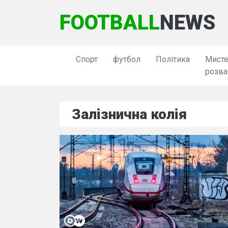
FOOTBALL
NEWS
Спорт
футбол
Політика
Мисте
розва
Залізнична колія