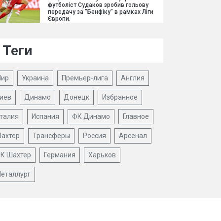
футболіст Судаков зробив гольову
передачу за "Бенфіку" в рамках Ліги
Європи.
Теги
ир
Украина
Премьер-лига
Англия
иев
Динамо
Донецк
Избранное
талия
Испания
ФК Динамо
Главное
ахтер
Трансферы
Россия
Арсенал
К Шахтер
Германия
Харьков
еталлург