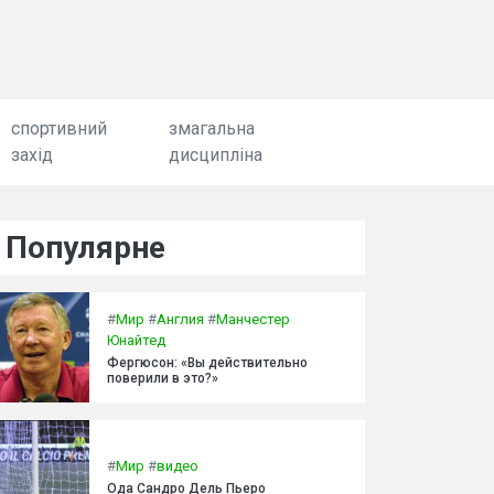
спортивний
змагальна
захід
дисципліна
Популярне
#
Мир
#
Англия
#
Манчестер
Юнайтед
Фергюсон: «Вы действительно
поверили в это?»
#
Мир
#
видео
Ода Сандро Дель Пьеро