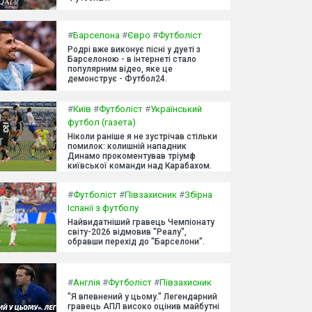
#
Барселона
#
Євро
#
Футболіст
Родрі вже виконує пісні у дуеті з
Барселоною - в інтернеті стало
популярним відео, яке це
демонструє - Футбол24.
#
Київ
#
Футболіст
#
Український
футбол (газета)
Ніколи раніше я не зустрічав стільки
помилок: колишній нападник
Динамо прокоментував тріумф
київської команди над Карабахом.
#
Футболіст
#
Півзахисник
#
Збірна
Іспанії з футболу
Найвидатніший гравець Чемпіонату
світу-2026 відмовив "Реалу",
обравши перехід до "Барселони".
#
Англія
#
Футболіст
#
Півзахисник
"Я впевнений у цьому." Легендарний
гравець АПЛ високо оцінив майбутні