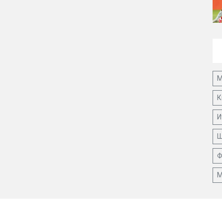
М
К
И
Ш
Ф
М