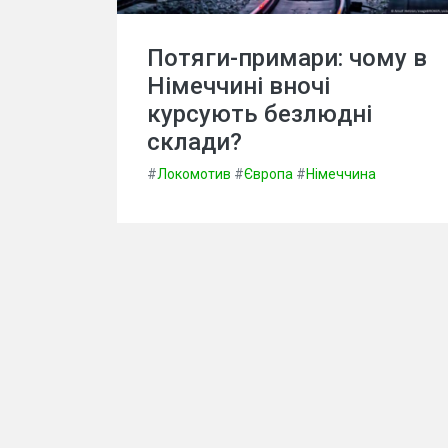
Потяги-примари: чому в
Німеччині вночі
курсують безлюдні
склади?
#
Локомотив
#
Європа
#
Німеччина