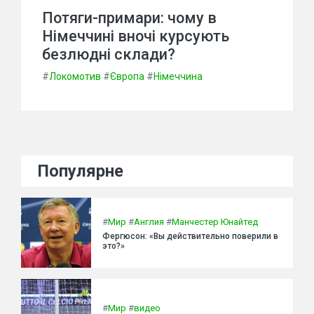
Потяги-примари: чому в
Німеччині вночі курсують
безлюдні склади?
#
Локомотив
#
Європа
#
Німеччина
Популярне
#
Мир
#
Англия
#
Манчестер Юнайтед
Фергюсон: «Вы действительно поверили в
это?»
#
Мир
#
видео