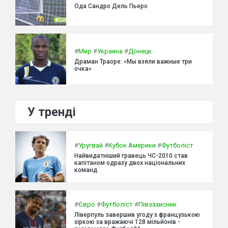
Ода Сандро Дель Пьеро
#
Мир
#
Украина
#
Донецк
Драман Траоре: «Мы взяли важные три
очка»
У тренді
#
Уругвай
#
Кубок Америки
#
Футболіст
Найвидатніший гравець ЧС-2010 став
капітаном одразу двох національних
команд.
#
Євро
#
Футболіст
#
Півзахисник
Ліверпуль завершив угоду з французькою
зіркою за вражаючі 128 мільйонів -