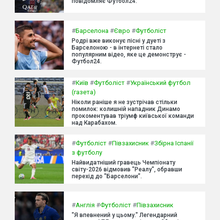
повідомляє Футбол24.
#
Барселона
#
Євро
#
Футболіст
Родрі вже виконує пісні у дуеті з
Барселоною - в інтернеті стало
популярним відео, яке це демонструє -
Футбол24.
#
Київ
#
Футболіст
#
Український футбол
(газета)
Ніколи раніше я не зустрічав стільки
помилок: колишній нападник Динамо
прокоментував тріумф київської команди
над Карабахом.
#
Футболіст
#
Півзахисник
#
Збірна Іспанії
з футболу
Найвидатніший гравець Чемпіонату
світу-2026 відмовив "Реалу", обравши
перехід до "Барселони".
#
Англія
#
Футболіст
#
Півзахисник
"Я впевнений у цьому." Легендарний