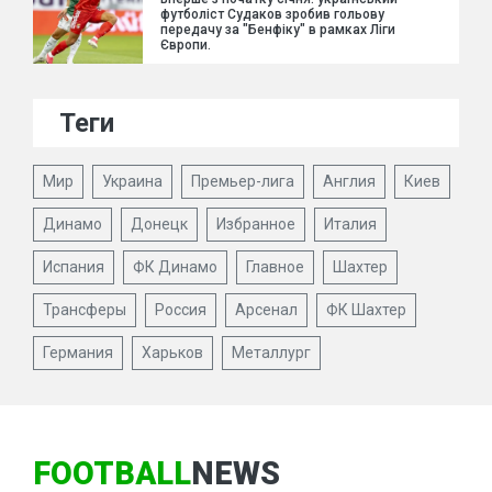
футболіст Судаков зробив гольову
передачу за "Бенфіку" в рамках Ліги
Європи.
Теги
Мир
Украина
Премьер-лига
Англия
Киев
Динамо
Донецк
Избранное
Италия
Испания
ФК Динамо
Главное
Шахтер
Трансферы
Россия
Арсенал
ФК Шахтер
Германия
Харьков
Металлург
FOOTBALL
NEWS