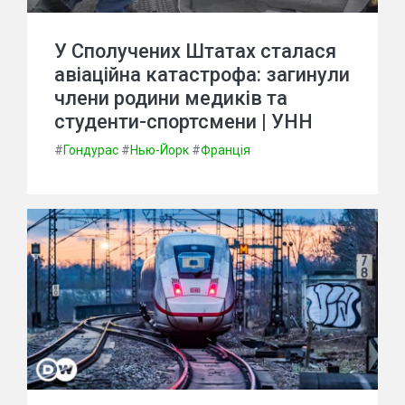
У Сполучених Штатах сталася
авіаційна катастрофа: загинули
члени родини медиків та
студенти-спортсмени | УНН
#
Гондурас
#
Нью-Йорк
#
Франція