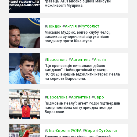
гравець АПЛ високо оцінив майбутні
можливості Мудрика.
#
Лондон
#
Англія
#
Футболіст
Михайло Мудрик, вінгер клубу Челсі,
викликав суперечливі відгуки після
поєдинку проти Ювентуса.
#
Барселона
#
Аргентина
#
Англія
"Ця пропозиція виявилася дійсно
вигідною". Найвидатніший гравець
ЧС-2026 вирішив відхилити інтерес Реала
на користь Барселони.
#
Барселона
#
Аргентина
#
Євро
"Відмовив Реалу": агент Родрі підтвердив
намір чемпіона світу приєднатися до
Барселони.
#
Ліга Європи УЄФА
#
Євро
#
Футболіст
Вперше з початку січня: український