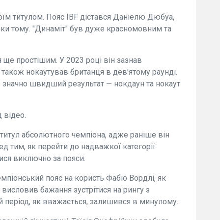
воїм титулом. Пояс IBF дістався Даніелю Дюбуа,
ки тому. "Динаміт" був дуже красномовним та
 ще простішим. У 2023 році він зазнав
а також нокаутував британця в дев'ятому раунді.
 значно швидший результат — нокдаун та нокаут
 відео.
титул абсолютного чемпіона, адже раніше він
д тим, як перейти до надважкої категорії.
ися виключно за пояси.
мпіонський пояс на користь Фабіо Вордлі, як
 висловив бажання зустрітися на рингу з
 період, як вважається, залишився в минулому.