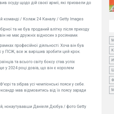
вив осуду щодо дій своєї армії, які призвели до
й команді / Колаж 24 Каналу / Getty Images
ірної та не був проданий влітку після приходу
він не має дружніх відносин з росіянами.
М
рамках професійної діяльності. Хоча він був
К
є у ПСЖ, все ж вирішив зробити цей крок.
И
їнців та всього світу боксу став успіх
 у 2024 році довів, що він є королем
Ш
Ф
Ф'юрі та зібрав усі чемпіонські пояси у себе.
ександр мав відмовитись від їх поясу заради
М
, нокаутувавши Даніеля Дюбуа / фото Getty