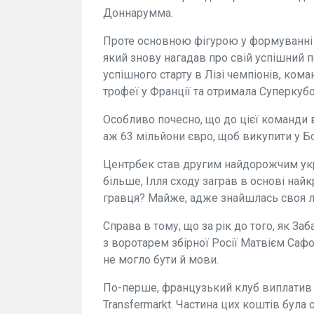
Доннарумма.
Проте основною фігурою у формуванні
який знову нагадав про свій успішний п
успішного старту в Лізі чемпіонів, ко
трофеї у Франції та отримала Суперкуб
Особливо почесно, що до цієї команди 
аж 63 мільйони євро, щоб викупити у Б
Центрбек став другим найдорожчим укра
більше, Ілля сходу заграв в основі най
гравця? Майже, адже знайшлась своя 
Справа в тому, що за рік до того, як З
з воротарем збірної Росії Матвієм Саф
не могло бути й мови.
По-перше, французький клуб виплатив 
Transfermarkt. Частина цих коштів була