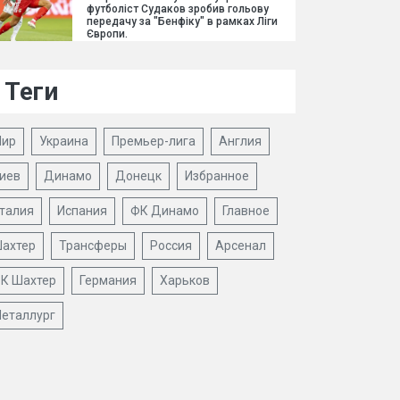
футболіст Судаков зробив гольову
передачу за "Бенфіку" в рамках Ліги
Європи.
Теги
ир
Украина
Премьер-лига
Англия
иев
Динамо
Донецк
Избранное
талия
Испания
ФК Динамо
Главное
ахтер
Трансферы
Россия
Арсенал
К Шахтер
Германия
Харьков
еталлург