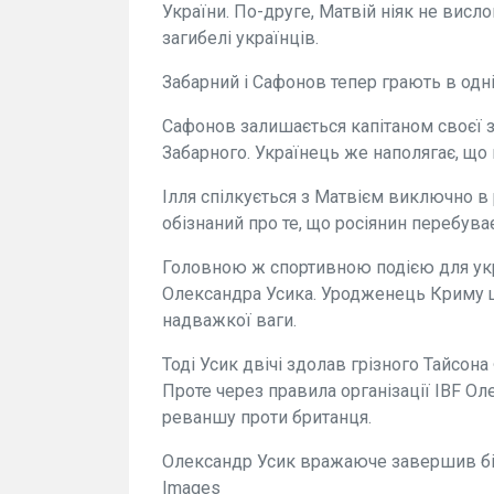
України. По-друге, Матвій ніяк не висло
загибелі українців.
Забарний і Сафонов тепер грають в одні
Сафонов залишається капітаном своєї зб
Забарного. Українець же наполягає, що 
Ілля спілкується з Матвієм виключно в 
обізнаний про те, що росіянин перебува
Головною ж спортивною подією для укра
Олександра Усика. Уродженець Криму ще
надважкої ваги.
Тоді Усик двічі здолав грізного Тайсона 
Проте через правила організації IBF Ол
реваншу проти британця.
Олександр Усик вражаюче завершив бій
Images