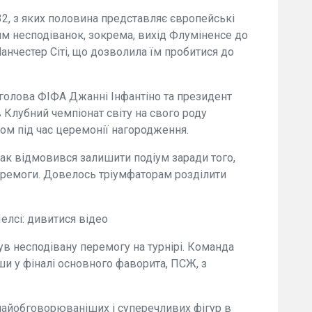
32, з яких половина представляє європейські
им несподіванок, зокрема, вихід Флуміненсе до
анчестер Сіті, що дозволила їм пробитися до
голова ФІФА Джанні Інфантіно та президент
Клубний чемпіонат світу на свого роду
лом під час церемонії нагородження.
к відмовився залишити подіум заради того,
еремоги. Довелось тріумфаторам розділити
Челсі: дивитися відео
в несподівану перемогу на турнірі. Команда
и у фіналі основного фаворита, ПСЖ, з
айобговорюваніших і суперечливих фігур в