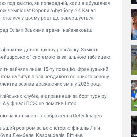
ою подієвістю, як попередній, коли відбувалися
акож чемпіонат Європи з футболу. 24 Канал
кі сталися у цьому році, що завершується.
ред Олімпійськими іграми: найзнаковіші
 фанатам доволі цікаву розв'язку. Замість
швейцарською" системою із загальною таблицею.
 ліги зайняла лише 15-ту позицію. Французький
ом на титул після невдалого осіннього сезону.
олектив зазнав вражаючих змін у 2025 році.
глійських клубів, відправивши за борт турніру
. А у фіналі ПСЖ не помітив Інтер.
 на континенті / зображення Getty Images
ільший розгром за всю історію фіналів Ліги
були Дембеле, Кварацхелія, Вітінья,