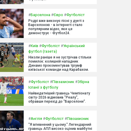
#
Барселона
#
Євро
#
Футболіст
Родрі вже виконує пісні у дуеті з
Барселоною - в інтернеті стало
популярним відео, яке це
демонструє - Футбол24.
#
Київ
#
Футболіст
#
Український
футбол (газета)
Ніколи раніше я не зустрічав стільки
помилок: колишній нападник
Динамо прокоментував тріумф
київської команди над Карабахом.
#
Футболіст
#
Півзахисник
#
Збірна
Іспанії з футболу
Найвидатніший гравець Чемпіонату
світу-2026 відмовив "Реалу",
обравши перехід до "Барселони".
#
Англія
#
Футболіст
#
Півзахисник
"Я впевнений у цьому." Легендарний
гравець АПЛ високо оцінив майбутні