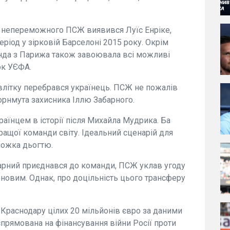
 непереможного ПСЖ виявився Луїс Енріке,
еріод у зірковій Барселоні 2015 року. Окрім
манда з Парижа також завоювала всі можливі
ок УЄФА.
влітку перебрався українець. ПСЖ не пожалів
орнмута захисника Іллю Забарного.
їнцем в історії після Михайла Мудрика. Ба
кращої команди світу. Ідеальний сценарій для
ложка дьогтю.
абарний приєднався до команди, ПСЖ уклав угоду
оновим. Однак, про доцільність цього трансферу
Краснодару цілих 20 мільйонів євро за даними
 спрямована на фінансування війни Росії проти