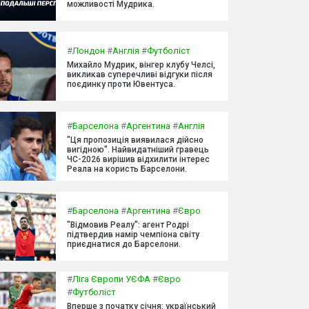
можливості Мудрика.
#
Лондон
#
Англія
#
Футболіст
Михайло Мудрик, вінгер клубу Челсі,
викликав суперечливі відгуки після
поєдинку проти Ювентуса.
#
Барселона
#
Аргентина
#
Англія
"Ця пропозиція виявилася дійсно
вигідною". Найвидатніший гравець
ЧС-2026 вирішив відхилити інтерес
Реала на користь Барселони.
#
Барселона
#
Аргентина
#
Євро
"Відмовив Реалу": агент Родрі
підтвердив намір чемпіона світу
приєднатися до Барселони.
#
Ліга Європи УЄФА
#
Євро
#
Футболіст
Вперше з початку січня: український