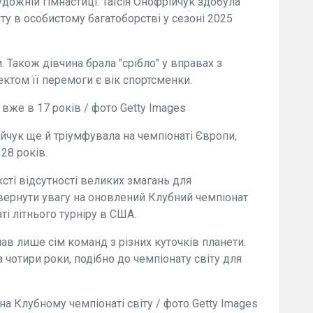
удожній гімнастиці. Таїсія Онофрійчук здобула
ту в особистому багатоборстві у сезоні 2025
 Також дівчина брала "срібло" у вправах з
ктом її перемоги є вік спортсменки.
вже в 17 років / фото Getty Images
йчук ще й тріумфувала на чемпіонаті Європи,
28 років.
сті відсутності великих змагань для
вернути увагу на оновлений Клубний чемпіонат
ті літнього турніру в США.
ав лише сім команд з різних куточків планети.
 чотири роки, подібно до чемпіонату світу для
а Клубному чемпіонаті світу / фото Getty Images