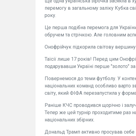
Ще одна українська зірочка засяяла в х
перемогу в загальному заліку Кубка сві
року.
Це перша подібна перемога для України.
обручем та стрічкою. Але головним аспе
Онофрійчук підкорила світову вершину 
Таїсії лише 17 років! Перед цим Онофрі
подарувавши Україні перше "золото" за 
Повернемося до теми футболу. У контек
національних команд особливо варто з
світу, який ФІФА перезапустила у форма
Раніше КЧС проводився щорічно і залуч
Тепер же цей турнір проходитиме раз на
національних збірних.
Дональд Трамп активно просував себе н