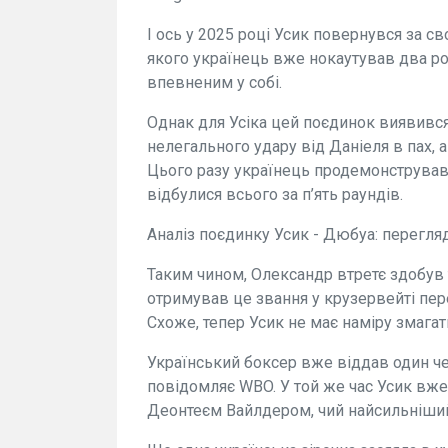
І ось у 2025 році Усик повернувся за с
якого українець вже нокаутував два ро
впевненим у собі.
Однак для Усіка цей поєдинок виявився
нелегального удару від Даніеля в пах, 
Цього разу українець продемонстрував
відбулися всього за п’ять раундів.
Аналіз поєдинку Усик - Дюбуа: перегляд
Таким чином, Олександр втретє здобув 
отримував це звання у крузервейті пере
Схоже, тепер Усик не має наміру змагат
Український боксер вже віддав один че
повідомляє WBO. У той же час Усик вже
Деонтеєм Вайлдером, чий найсильніший