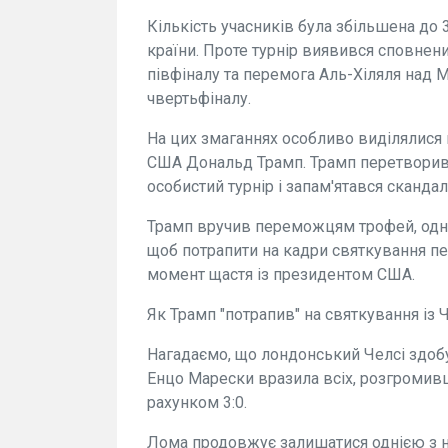
Кількість учасників була збільшена до 
країни. Проте турнір виявився сповнен
півфіналу та перемога Аль-Хіляля над М
чвертьфіналу.
На цих змаганнях особливо виділялися 
США Дональд Трамп. Трамп перетворив 
особистий турнір і запам'ятався сканда
Трамп вручив переможцям трофей, одна
щоб потрапити на кадри святкування п
момент щастя із президентом США.
Як Трамп "потрапив" на святкування із 
Нагадаємо, що лондонський Челсі здобу
Енцо Марески вразила всіх, розгромивш
рахунком 3:0.
Лома продовжує залишатися однією з н