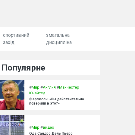
спортивний
змагальна
захід
дисципліна
Популярне
#
Мир
#
Англия
#
Манчестер
Юнайтед
Фергюсон: «Вы действительно
поверили в это?»
#
Мир
#
видео
Ода Сандро Дель Пьеро