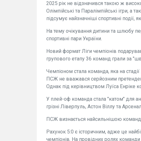
2025 рік не відзначився такою ж висок
Олімпійські та Паралімпійські ігри, а т
підсумує найзначніші спортивні події, я
На тему очікування дитини та шлюбу пе
спортивні пари України.
Новий формат Ліги чемпіонів подарував
групового етапу 36 команд грали за "
Чемпіоном стала команда, яка на стадії
ПСЖ не вважався серйозним претендент
Однак під керівництвом Луїса Енріке к
У плей-оф команда стала "катом" для ан
грізні Ліверпуль, Астон Віллу та Арсенал
ПСЖ визнається найсильнішою командою
Рахунок 5:0 є історичним, адже це найб
чемпіонів. На провідних ролях команди 