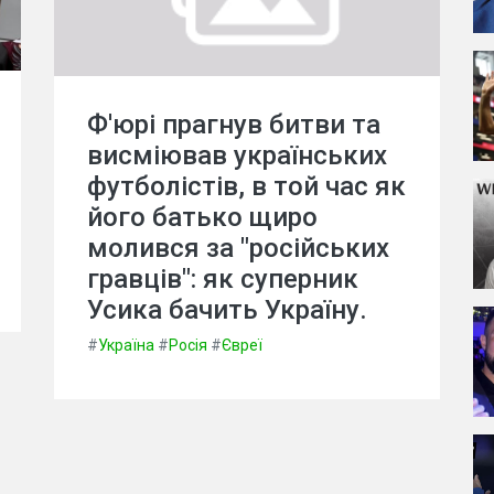
Ф'юрі прагнув битви та
висміював українських
футболістів, в той час як
його батько щиро
молився за "російських
гравців": як суперник
Усика бачить Україну.
#
Україна
#
Росія
#
Євреї