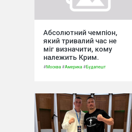
Абсолютний чемпіон,
який тривалий час не
міг визначити, кому
належить Крим.
#
Москва
#
Америка
#
Будапешт