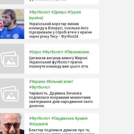
#
Футболіст
#
Дніпро
#
Грузія
(країна)
Український воротар змінив
команду в Білорусі, оскільки його
підозрювали у спробі втечі з країни
через річку Тису - Футбол24.
#
Євро
#
Футболіст
#
Півзахисник
Циганков висунув вимогу Жироні.
Український футболіст прагне
покинути команду вже цього літа.
#
Україна
#
Вільний агент
#
Футболіст
Чарівність. Дружина Зінченка
поділилася яскравими моментами
святкування днів народження своїх
донечок.
#
Футболіст
#
Саудівська Аравія
#
Норвегія
Блаттер поділився думкою про те,