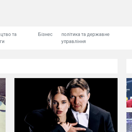
цтво та
Бізнес
політика та державне
ги
управління