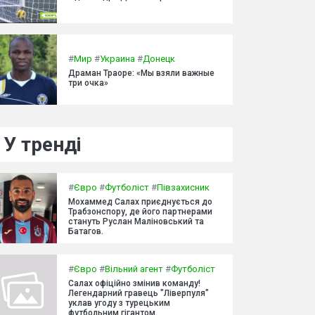
#
Мир
#
Украина
#
Донецк
Драман Траоре: «Мы взяли важные
три очка»
У тренді
#
Євро
#
Футболіст
#
Півзахисник
Мохаммед Салах приєднується до
Трабзонспору, де його партнерами
стануть Руслан Маліновський та
Батагов.
#
Євро
#
Вільний агент
#
Футболіст
Салах офіційно змінив команду!
Легендарний гравець "Ліверпуля"
уклав угоду з турецьким
футбольним гігантом.