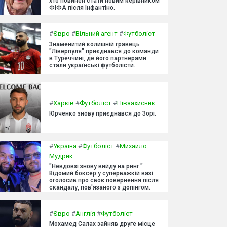
хто повинен стати новим керівником
ФІФА після Інфантіно.
#
Євро
#
Вільний агент
#
Футболіст
Знаменитий колишній гравець
"Ліверпуля" приєднався до команди
в Туреччині, де його партнерами
стали українські футболісти.
#
Харків
#
Футболіст
#
Півзахисник
Юрченко знову приєднався до Зорі.
#
Україна
#
Футболіст
#
Михайло
Мудрик
"Невдовзі знову вийду на ринг."
Відомий боксер у суперважкій вазі
оголосив про своє повернення після
скандалу, пов'язаного з допінгом.
#
Євро
#
Англія
#
Футболіст
Мохамед Салах зайняв друге місце