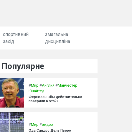
спортивний
змагальна
захід
дисципліна
Популярне
#
Мир
#
Англия
#
Манчестер
Юнайтед
Фергюсон: «Вы действительно
поверили в это?»
#
Мир
#
видео
Ода Сандро Дель Пьеро