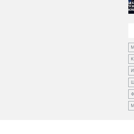
М
К
И
Ш
Ф
М