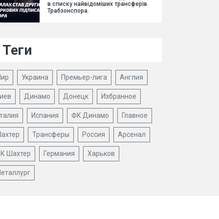
в списку найвідоміших трансферів
Трабзонспора.
Теги
ир
Украина
Премьер-лига
Англия
иев
Динамо
Донецк
Избранное
талия
Испания
ФК Динамо
Главное
ахтер
Трансферы
Россия
Арсенал
К Шахтер
Германия
Харьков
еталлург