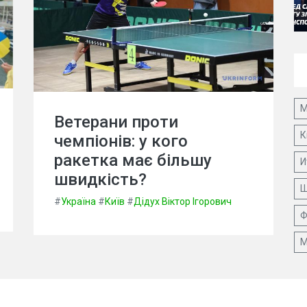
М
Ветерани проти
К
чемпіонів: у кого
ракетка має більшу
И
швидкість?
Ш
#
Україна
#
Київ
#
Дідух Віктор Ігорович
Ф
М