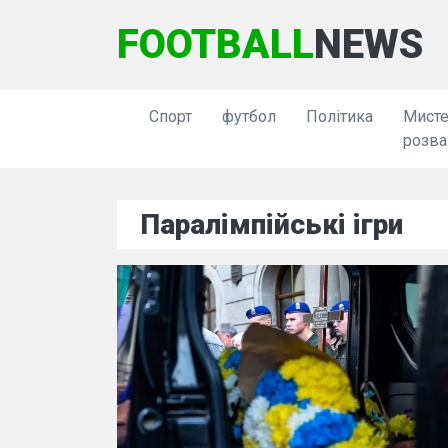
FOOTBALL
NEWS
Спорт
футбол
Політика
Мисте
розва
Паралімпійські ігри