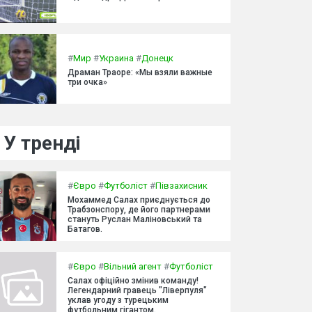
#
Мир
#
Украина
#
Донецк
Драман Траоре: «Мы взяли важные
три очка»
У тренді
#
Євро
#
Футболіст
#
Півзахисник
Мохаммед Салах приєднується до
Трабзонспору, де його партнерами
стануть Руслан Маліновський та
Батагов.
#
Євро
#
Вільний агент
#
Футболіст
Салах офіційно змінив команду!
Легендарний гравець "Ліверпуля"
уклав угоду з турецьким
футбольним гігантом.