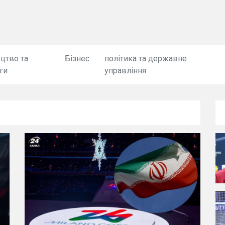
цтво та
Бізнес
політика та державне
ги
управління