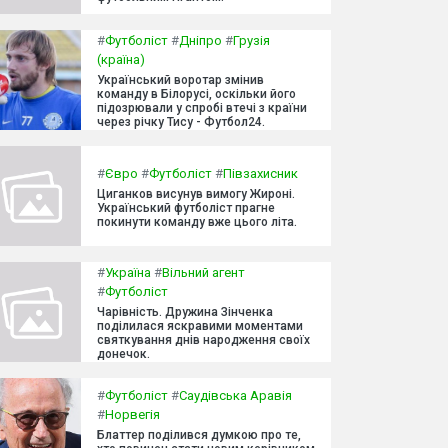
#
Футболіст
#
Дніпро
#
Грузія
(країна)
Український воротар змінив
команду в Білорусі, оскільки його
підозрювали у спробі втечі з країни
через річку Тису - Футбол24.
#
Євро
#
Футболіст
#
Півзахисник
Циганков висунув вимогу Жироні.
Український футболіст прагне
покинути команду вже цього літа.
#
Україна
#
Вільний агент
#
Футболіст
Чарівність. Дружина Зінченка
поділилася яскравими моментами
святкування днів народження своїх
донечок.
#
Футболіст
#
Саудівська Аравія
#
Норвегія
Блаттер поділився думкою про те,