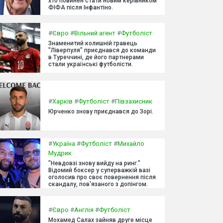
хто повинен стати новим керівником
ФІФА після Інфантіно.
#
Євро
#
Вільний агент
#
Футболіст
Знаменитий колишній гравець
"Ліверпуля" приєднався до команди
в Туреччині, де його партнерами
стали українські футболісти.
#
Харків
#
Футболіст
#
Півзахисник
Юрченко знову приєднався до Зорі.
#
Україна
#
Футболіст
#
Михайло
Мудрик
"Невдовзі знову вийду на ринг."
Відомий боксер у суперважкій вазі
оголосив про своє повернення після
скандалу, пов'язаного з допінгом.
#
Євро
#
Англія
#
Футболіст
Мохамед Салах зайняв друге місце