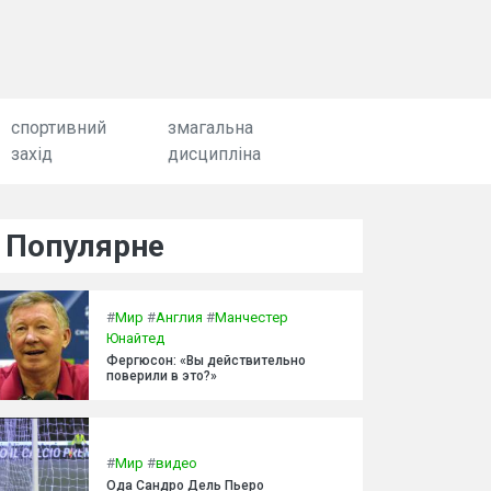
спортивний
змагальна
захід
дисципліна
Популярне
#
Мир
#
Англия
#
Манчестер
Юнайтед
Фергюсон: «Вы действительно
поверили в это?»
#
Мир
#
видео
Ода Сандро Дель Пьеро