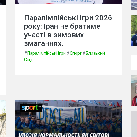
Паралімпійські ігри 2026
року: Іран не братиме
участі в зимових
змаганнях.
#
Паралімпійські ігри
#
Спорт
#
Близький
Схід