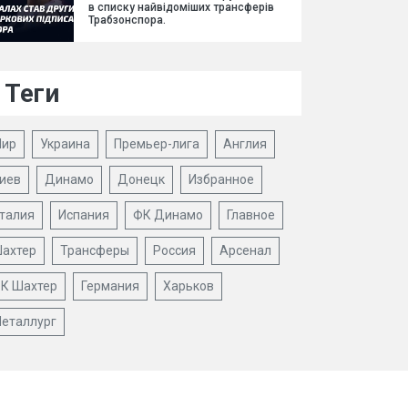
в списку найвідоміших трансферів
Трабзонспора.
Теги
ир
Украина
Премьер-лига
Англия
иев
Динамо
Донецк
Избранное
талия
Испания
ФК Динамо
Главное
ахтер
Трансферы
Россия
Арсенал
К Шахтер
Германия
Харьков
еталлург