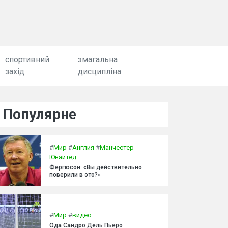
спортивний
змагальна
захід
дисципліна
Популярне
#
Мир
#
Англия
#
Манчестер
Юнайтед
Фергюсон: «Вы действительно
поверили в это?»
#
Мир
#
видео
Ода Сандро Дель Пьеро