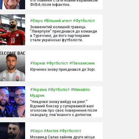
хто повинен стати новим керівником
ФІФА після Інфантіно.
#
Євро
#
Вільний агент
#
Футболіст
Знаменитий колишній гравець
"Ліверпуля" приєднався до команди
в Туреччині, де його партнерами
стали українські футболісти.
#
Харків
#
Футболіст
#
Півзахисник
Юрченко знову приєднався до Зорі.
#
Україна
#
Футболіст
#
Михайло
Мудрик
"Невдовзі знову вийду на ринг."
Відомий боксер у суперважкій вазі
оголосив про своє повернення після
скандалу, пов'язаного з допінгом.
#
Євро
#
Англія
#
Футболіст
Мохамед Салах зайняв друге місце