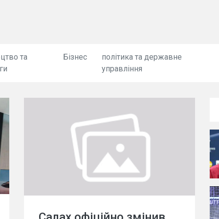
цтво та
Бізнес
політика та державне
ги
управління
Салах офіційно змінив