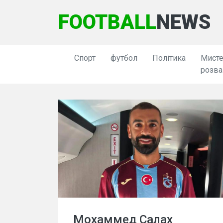
FOOTBALL
NEWS
Спорт
футбол
Політика
Мисте
розва
Мохаммед Салах