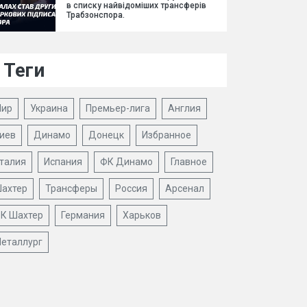
в списку найвідоміших трансферів
Трабзонспора.
Теги
ир
Украина
Премьер-лига
Англия
иев
Динамо
Донецк
Избранное
талия
Испания
ФК Динамо
Главное
ахтер
Трансферы
Россия
Арсенал
К Шахтер
Германия
Харьков
еталлург