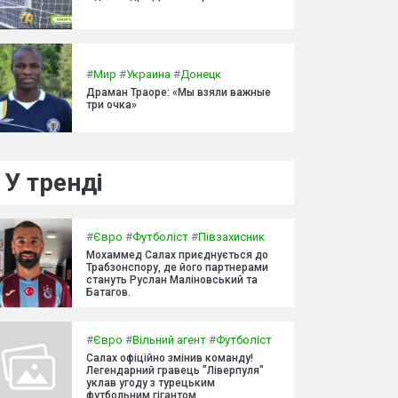
#
Мир
#
Украина
#
Донецк
Драман Траоре: «Мы взяли важные
три очка»
У тренді
#
Євро
#
Футболіст
#
Півзахисник
Мохаммед Салах приєднується до
Трабзонспору, де його партнерами
стануть Руслан Маліновський та
Батагов.
#
Євро
#
Вільний агент
#
Футболіст
Салах офіційно змінив команду!
Легендарний гравець "Ліверпуля"
уклав угоду з турецьким
футбольним гігантом.