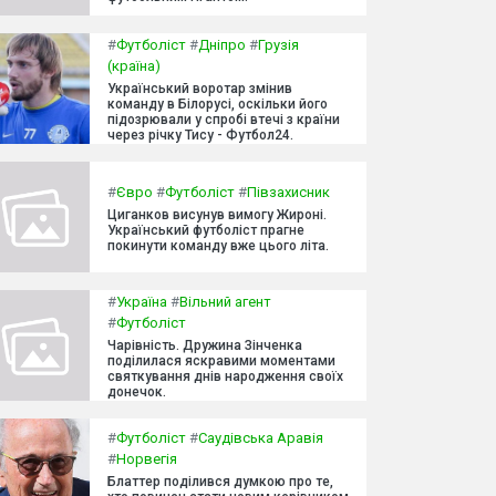
#
Футболіст
#
Дніпро
#
Грузія
(країна)
Український воротар змінив
команду в Білорусі, оскільки його
підозрювали у спробі втечі з країни
через річку Тису - Футбол24.
#
Євро
#
Футболіст
#
Півзахисник
Циганков висунув вимогу Жироні.
Український футболіст прагне
покинути команду вже цього літа.
#
Україна
#
Вільний агент
#
Футболіст
Чарівність. Дружина Зінченка
поділилася яскравими моментами
святкування днів народження своїх
донечок.
#
Футболіст
#
Саудівська Аравія
#
Норвегія
Блаттер поділився думкою про те,