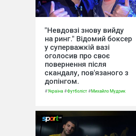
"Невдовзі знову вийду
на ринг." Відомий боксер
у суперважкій вазі
оголосив про своє
повернення після
скандалу, пов'язаного з
допінгом.
#
Україна
#
Футболіст
#
Михайло Мудрик