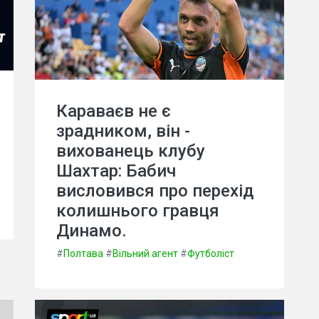
Караваєв не є
зрадником, він -
вихованець клубу
Шахтар: Бабич
висловився про перехід
колишнього гравця
Динамо.
#
Полтава
#
Вільний агент
#
Футболіст