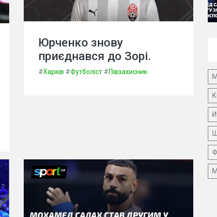
Юрченко знову
приєднався до Зорі.
#
Харків
#
Футболіст
#
Півзахисник
М
К
И
Ш
Ф
М