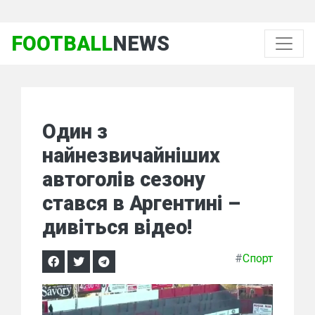
FOOTBALL
NEWS
Один з
найнезвичайніших
автоголів сезону
стався в Аргентині –
дивіться відео!
#
Спорт