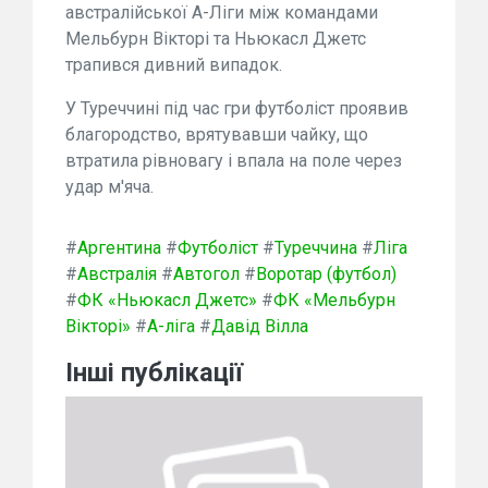
австралійської А-Ліги між командами
Мельбурн Вікторі та Ньюкасл Джетс
трапився дивний випадок.
У Туреччині під час гри футболіст проявив
благородство, врятувавши чайку, що
втратила рівновагу і впала на поле через
удар м'яча.
#
Аргентина
#
Футболіст
#
Туреччина
#
Ліга
#
Австралія
#
Автогол
#
Воротар (футбол)
#
ФК «Ньюкасл Джетс»
#
ФК «Мельбурн
Вікторі»
#
А-ліга
#
Давід Вілла
Інші публікації