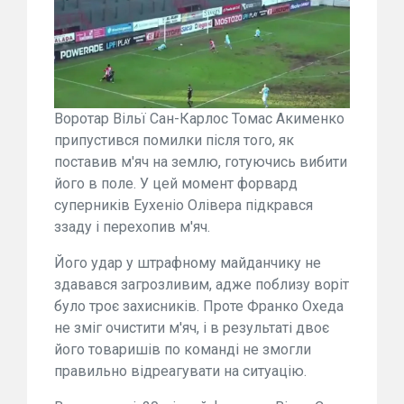
Воротар Вільї Сан-Карлос Томас Акименко
припустився помилки після того, як
поставив м'яч на землю, готуючись вибити
його в поле. У цей момент форвард
суперників Еухеніо Олівера підкрався
ззаду і перехопив м'яч.
Його удар у штрафному майданчику не
здавався загрозливим, адже поблизу воріт
було троє захисників. Проте Франко Охеда
не зміг очистити м'яч, і в результаті двоє
його товаришів по команді не змогли
правильно відреагувати на ситуацію.