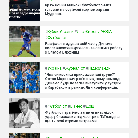
Вражаючий вчинок! Футболіст Челсі
готовий на серйозні жертви заради
Мудрика.
#
Кубок України
#
Ліга Європи УЄФА
#
Футболіст
Раффаел згадував свій час у Динамо,
висловлюючи вдячність за спільну роботу
з Олегом Блохіним.
#
Україна
#
Журналіст
#
Нідерланди
"Яка символіка прикрашає їхні груди?"
Остап Маркевич роз'яснив, чому команді
Динамо буде нелегко виступити у зустрічі
з Карабахом в рамках Ліги конференцій.
#
Футболіст
#
Бізнес
#
Дощ
Футболіст трагічно загинув внаслідок
удару блискавки під час гри в Таїланді, а
ще 12 осіб отримали травми.