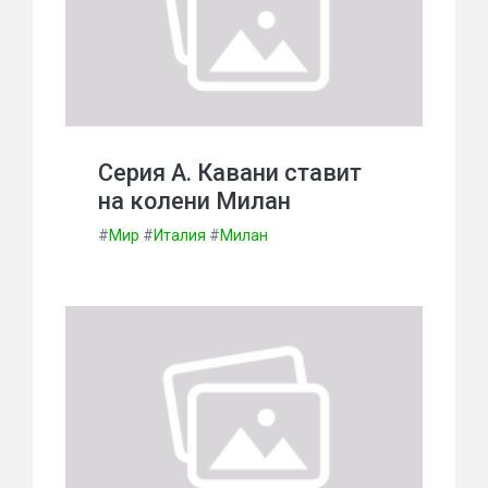
Серия А. Кавани ставит
на колени Милан
#
Мир
#
Италия
#
Милан