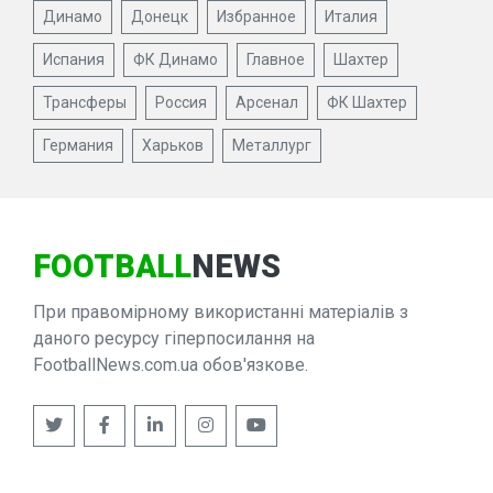
Динамо
Донецк
Избранное
Италия
Испания
ФК Динамо
Главное
Шахтер
Трансферы
Россия
Арсенал
ФК Шахтер
Германия
Харьков
Металлург
FOOTBALL
NEWS
При правомірному використанні матеріалів з
даного ресурсу гіперпосилання на
FootballNews.com.ua обов'язкове.