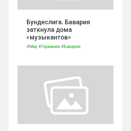
Бундеслига. Бавария
заткнула дома
«музыкантов»
#
Мир
#
Германия
#
Бавария