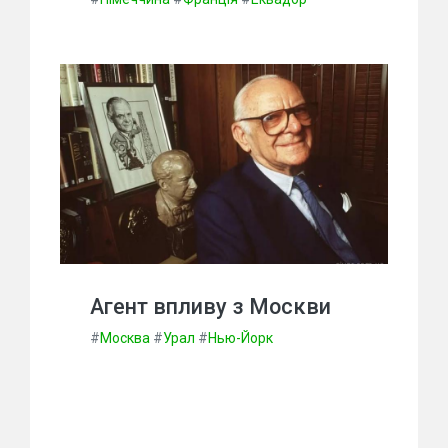
Агент впливу з Москви
#
Москва
#
Урал
#
Нью-Йорк