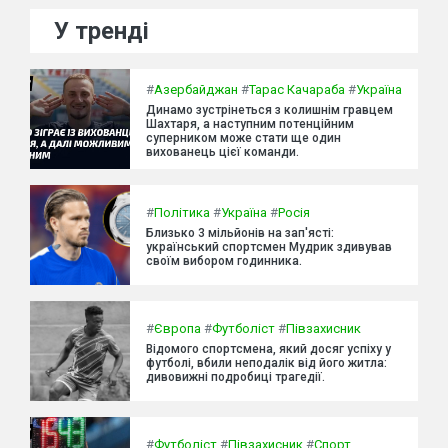
У тренді
#
Азербайджан
#
Тарас Качараба
#
Україна
Динамо зустрінеться з колишнім гравцем
Шахтаря, а наступним потенційним
суперником може стати ще один
вихованець цієї команди.
#
Політика
#
Україна
#
Росія
Близько 3 мільйонів на зап'ясті:
український спортсмен Мудрик здивував
своїм вибором годинника.
#
Європа
#
Футболіст
#
Півзахисник
Відомого спортсмена, який досяг успіху у
футболі, вбили неподалік від його житла:
дивовижні подробиці трагедії.
#
Футболіст
#
Півзахисник
#
Спорт