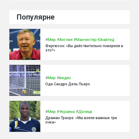
Популярне
#
Мир
#
Англия
#
Манчестер Юнайтед
Фергюсон: «Вы действительно поверили в
это?»
#
Мир
#
видео
Ода Сандро Дель Пьеро
#
Мир
#
Украина
#
Донецк
Драман Траоре: «Мы взяли важные три
очка»