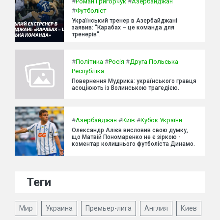
#
Роман Григорчук
#
Азербайджан
#
Футболіст
Український тренер в Азербайджані
заявив: "Карабах – це команда для
тренерів".
#
Політика
#
Росія
#
Друга Польська
Республіка
Повернення Мудрика: українського гравця
асоціюють із Волинською трагедією.
#
Азербайджан
#
Київ
#
Кубок України
Олександр Алієв висловив свою думку,
що Матвій Пономаренко не є зіркою -
коментар колишнього футболіста Динамо.
Теги
Мир
Украина
Премьер-лига
Англия
Киев