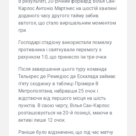
В результаті, 20-річний форвард Вілья Сан-
Карлос Антоніо Мартінес на шостій хвилині
доданого часу другого тайму забив
автогол, що стало вирішальним моментом
гри.
Господарі стадіону використали помилку
противника і святкували перемогу з
рахунком 1:0, що принесло їм три очки.
Після завершення цього туру команда
Тальєрес де Ремедіос де Ескалада займає
п’яту сходинку в таблиці Прімери B
Метрополітана, набравши 25 очок і
відстаючи від першого місця на шість
пунктів. В свою чергу, Вілья Сан-Карлос
розташовується на 20-й позиції, маючи в
активі лише 12 очок.
Раніше було відзначено, що під час матчу