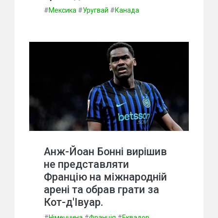
#
Мексика
#
Уругвай
#
Канада
Анж-Йоан Бонні вирішив
не представляти
Францію на міжнародній
арені та обрав грати за
Кот-д'Івуар.
#
Німеччина
#
Франція
#
Еквадор