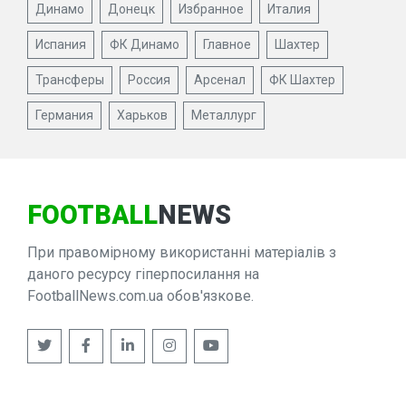
Динамо
Донецк
Избранное
Италия
Испания
ФК Динамо
Главное
Шахтер
Трансферы
Россия
Арсенал
ФК Шахтер
Германия
Харьков
Металлург
FOOTBALL
NEWS
При правомірному використанні матеріалів з
даного ресурсу гіперпосилання на
FootballNews.com.ua обов'язкове.