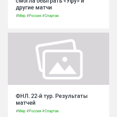
смогла обыграть «Уфу» и
другие матчи
#
Мир
#
Россия
#
Спартак
ФНЛ. 22‑й тур. Результаты
матчей
#
Мир
#
Россия
#
Спартак