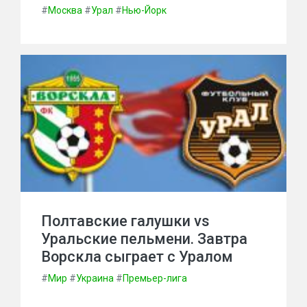
#
Москва
#
Урал
#
Нью-Йорк
Полтавские галушки vs
Уральские пельмени. Завтра
Ворскла сыграет с Уралом
#
Мир
#
Украина
#
Премьер-лига