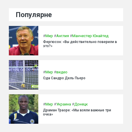
Популярне
#
Мир
#
Англия
#
Манчестер Юнайтед
Фергюсон: «Вы действительно поверили в
это?»
#
Мир
#
видео
Ода Сандро Дель Пьеро
#
Мир
#
Украина
#
Донецк
Драман Траоре: «Мы взяли важные три
очка»