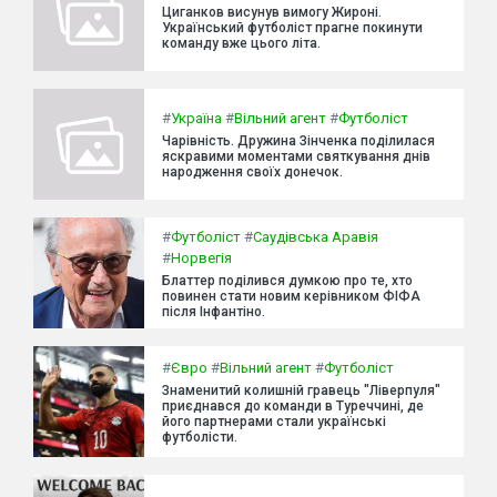
Циганков висунув вимогу Жироні.
Український футболіст прагне покинути
команду вже цього літа.
#
Україна
#
Вільний агент
#
Футболіст
Чарівність. Дружина Зінченка поділилася
яскравими моментами святкування днів
народження своїх донечок.
#
Футболіст
#
Саудівська Аравія
#
Норвегія
Блаттер поділився думкою про те, хто
повинен стати новим керівником ФІФА
після Інфантіно.
#
Євро
#
Вільний агент
#
Футболіст
Знаменитий колишній гравець "Ліверпуля"
приєднався до команди в Туреччині, де
його партнерами стали українські
футболісти.