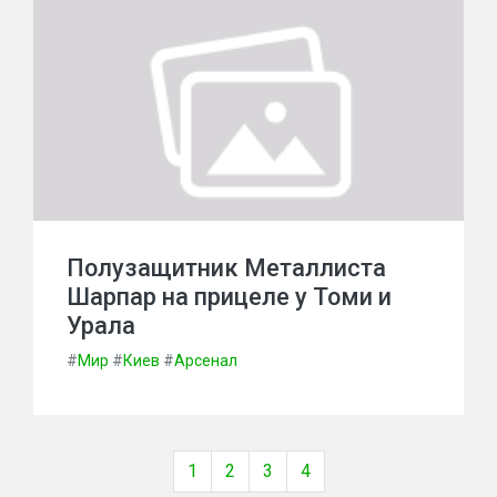
Полузащитник Металлиста
Шарпар на прицеле у Томи и
Урала
#
Мир
#
Киев
#
Арсенал
1
2
3
4