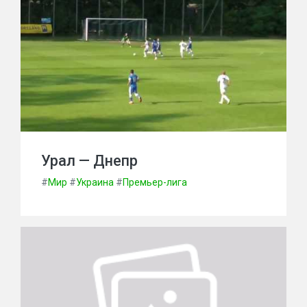
Урал — Днепр
#
Мир
#
Украина
#
Премьер-лига