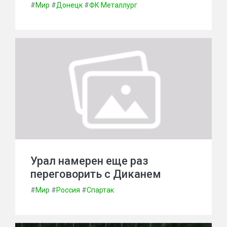
#
Мир
#
Донецк
#
ФК Металлург
Урал намерен еще раз
переговорить с Диканем
#
Мир
#
Россия
#
Спартак