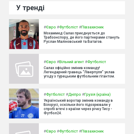
У тренді
#
Євро
#
Футболіст
#
Півзахисник
Мохаммед Салах приєднується до
Трабзонспору, де його партнерами стануть
Руслан Маліновський та Батагов.
#
Євро
#
Вільний агент
#
Футболіст
Салах офіційно змінив команду!
Легендарний гравець "Ліверпуля" уклав
угоду з турецьким футбольним гігантом.
#
Футболіст
#
Дніпро
#
Грузія (країна)
Український воротар змінив команду в
Білорусі, оскільки його підозрювали у
спробі втечі з країни через річку Тису -
Футбол24.
#
Євро
#
Футболіст
#
Півзахисник