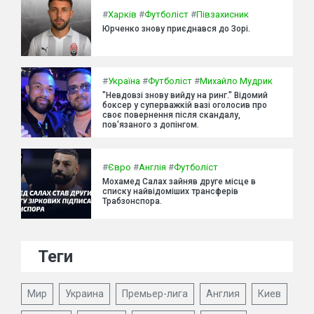
#
Харків
#
Футболіст
#
Півзахисник
Юрченко знову приєднався до Зорі.
#
Україна
#
Футболіст
#
Михайло Мудрик
"Невдовзі знову вийду на ринг." Відомий
боксер у суперважкій вазі оголосив про
своє повернення після скандалу,
пов'язаного з допінгом.
#
Євро
#
Англія
#
Футболіст
Мохамед Салах зайняв друге місце в
списку найвідоміших трансферів
Трабзонспора.
Теги
Мир
Украина
Премьер-лига
Англия
Киев