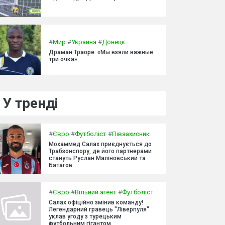
#
Мир
#
Украина
#
Донецк
Драман Траоре: «Мы взяли важные
три очка»
У тренді
#
Євро
#
Футболіст
#
Півзахисник
Мохаммед Салах приєднується до
Трабзонспору, де його партнерами
стануть Руслан Маліновський та
Батагов.
#
Євро
#
Вільний агент
#
Футболіст
Салах офіційно змінив команду!
Легендарний гравець "Ліверпуля"
уклав угоду з турецьким
футбольним гігантом.