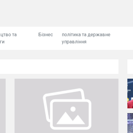
цтво та
Бізнес
політика та державне
ги
управління