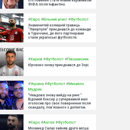
хто повинен стати новим керівником
ФІФА після Інфантіно.
#
Євро
#
Вільний агент
#
Футболіст
Знаменитий колишній гравець
"Ліверпуля" приєднався до команди
в Туреччині, де його партнерами
стали українські футболісти.
#
Харків
#
Футболіст
#
Півзахисник
Юрченко знову приєднався до Зорі.
#
Україна
#
Футболіст
#
Михайло
Мудрик
"Невдовзі знову вийду на ринг."
Відомий боксер у суперважкій вазі
оголосив про своє повернення після
скандалу, пов'язаного з допінгом.
#
Євро
#
Англія
#
Футболіст
Мохамед Салах зайняв друге місце