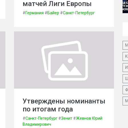
матчей Лиги Европы
#
Германия
#
Байер
#
Санкт-Петербург
М
К
И
Ш
Ф
Утверждены номинанты
М
по итогам года
#
Санкт-Петербург
#
Зенит
#
Жевнов Юрий
Владимирович