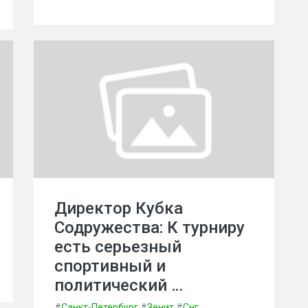
Директор Кубка
Содружества: К турниру
есть серьезный
спортивный и
политический …
#
Санкт-Петербург
#
Зенит
#
Снг