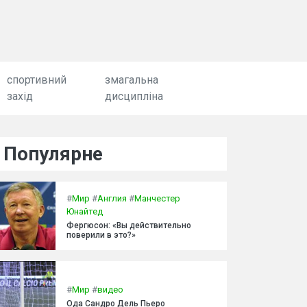
спортивний
змагальна
захід
дисципліна
Популярне
#
Мир
#
Англия
#
Манчестер
Юнайтед
Фергюсон: «Вы действительно
поверили в это?»
#
Мир
#
видео
Ода Сандро Дель Пьеро