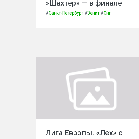
»Шахтер» — в финале!
#
Санкт-Петербург
#
Зенит
#
Снг
Лига Европы. «Лех» с