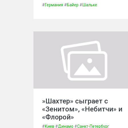
#
Германия
#
Байер
#
Шальке
»Шахтер» сыграет с
«Зенитом», «Небитчи» и
«Флорой»
#
Киев
#
Динамо
#
Санкт-Петербург