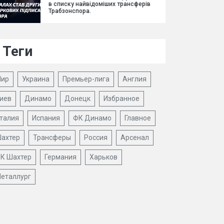
в списку найвідоміших трансферів
Трабзонспора.
Теги
ир
Украина
Премьер-лига
Англия
иев
Динамо
Донецк
Избранное
талия
Испания
ФК Динамо
Главное
ахтер
Трансферы
Россия
Арсенал
К Шахтер
Германия
Харьков
еталлург