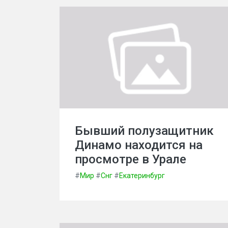
Бывший полузащитник
Динамо находится на
просмотре в Урале
#
Мир
#
Снг
#
Екатеринбург