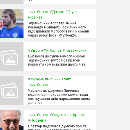
#
Футболіст
#
Дніпро
#
Грузія
(країна)
Український воротар змінив
команду в Білорусі, оскільки його
підозрювали у спробі втечі з країни
через річку Тису - Футбол24.
#
Євро
#
Футболіст
#
Півзахисник
Циганков висунув вимогу Жироні.
Український футболіст прагне
покинути команду вже цього літа.
#
Україна
#
Вільний агент
#
Футболіст
Чарівність. Дружина Зінченка
поділилася яскравими моментами
святкування днів народження своїх
донечок.
#
Футболіст
#
Саудівська Аравія
#
Норвегія
Блаттер поділився думкою про те,