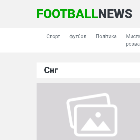
FOOTBALL
NEWS
Спорт
футбол
Політика
Мисте
розва
Снг