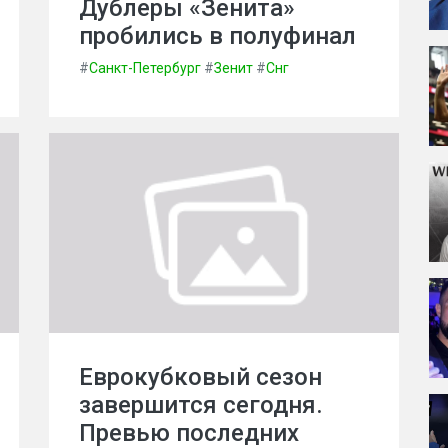
Дублеры «Зенита»
пробились в полуфинал
#
Санкт-Петербург
#
Зенит
#
Снг
Еврокубковый сезон
завершится сегодня.
Превью последних