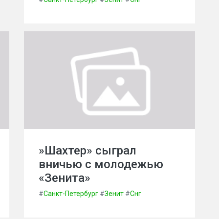
»Шахтер» сыграл
вничью с молодежью
«Зенита»
#
Санкт-Петербург
#
Зенит
#
Снг