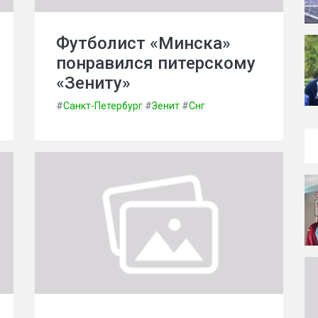
Футболист «Минска»
понравился питерскому
«Зениту»
#
Санкт-Петербург
#
Зенит
#
Снг