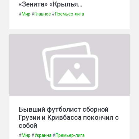
«Зенита» «Крылья…
#
Мир
#
Главное
#
Премьер-лига
Бывший футболист сборной
Грузии и Кривбасса покончил с
собой
#
Мир
#
Украина
#
Премьер-лига