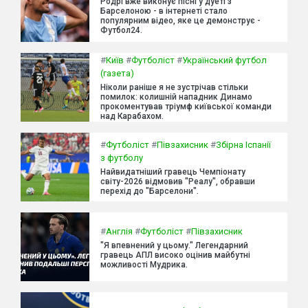
Родрі вже виконує пісні у дуеті з
Барселоною - в інтернеті стало
популярним відео, яке це демонструє -
Футбол24.
#
Київ
#
Футболіст
#
Український футбол
(газета)
Ніколи раніше я не зустрічав стільки
помилок: колишній нападник Динамо
прокоментував тріумф київської команди
над Карабахом.
#
Футболіст
#
Півзахисник
#
Збірна Іспанії
з футболу
Найвидатніший гравець Чемпіонату
світу-2026 відмовив "Реалу", обравши
перехід до "Барселони".
#
Англія
#
Футболіст
#
Півзахисник
"Я впевнений у цьому." Легендарний
гравець АПЛ високо оцінив майбутні
можливості Мудрика.