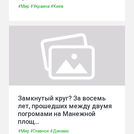
#
Мир
#
Украина
#
Киев
Замкнутый круг? За восемь
лет, прошедших между двумя
погромами на Манежной
площ…
#
Мир
#
Главное
#
Динамо