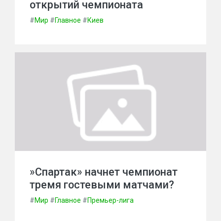
открытий чемпионата
#
Мир
#
Главное
#
Киев
»Спартак» начнет чемпионат
тремя гостевыми матчами?
#
Мир
#
Главное
#
Премьер-лига