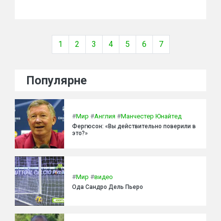
1
2
3
4
5
6
7
Популярне
#
Мир
#
Англия
#
Манчестер Юнайтед
Фергюсон: «Вы действительно поверили в
это?»
#
Мир
#
видео
Ода Сандро Дель Пьеро