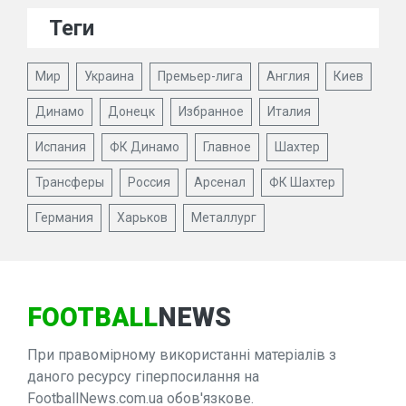
Теги
Мир
Украина
Премьер-лига
Англия
Киев
Динамо
Донецк
Избранное
Италия
Испания
ФК Динамо
Главное
Шахтер
Трансферы
Россия
Арсенал
ФК Шахтер
Германия
Харьков
Металлург
FOOTBALL
NEWS
При правомірному використанні матеріалів з
даного ресурсу гіперпосилання на
FootballNews.com.ua обов'язкове.