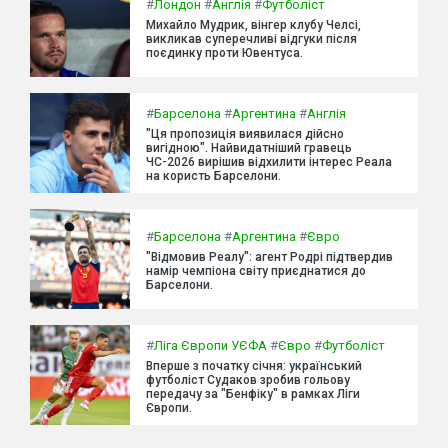
#
Лондон
#
Англія
#
Футболіст
Михайло Мудрик, вінгер клубу Челсі,
викликав суперечливі відгуки після
поєдинку проти Ювентуса.
#
Барселона
#
Аргентина
#
Англія
"Ця пропозиція виявилася дійсно
вигідною". Найвидатніший гравець
ЧС-2026 вирішив відхилити інтерес Реала
на користь Барселони.
#
Барселона
#
Аргентина
#
Євро
"Відмовив Реалу": агент Родрі підтвердив
намір чемпіона світу приєднатися до
Барселони.
#
Ліга Європи УЄФА
#
Євро
#
Футболіст
Вперше з початку січня: український
футболіст Судаков зробив гольову
передачу за "Бенфіку" в рамках Ліги
Європи.