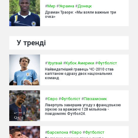
#
Мир
#
Украина
#
Донецк
Драман Траоре: «Мы взяли важные три
очка»
У тренді
#
Уругвай
#
Кубок Америки
#
Футболіст
Найвидатніший гравець ЧС-2010 став
капітаном одразу двох національних
команд.
#
Євро
#
Футболіст
#
Півзахисник
Ліверпуль завершив угоду з французькою
зіркою за вражаючі 128 мільйонів -
повідомляє Футбол24.
#
Барселона
#
Євро
#
Футболіст