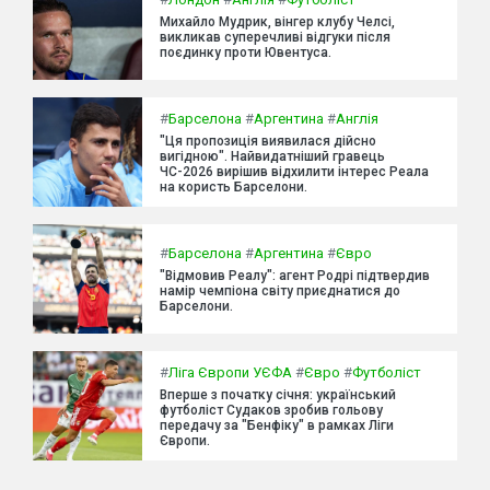
Михайло Мудрик, вінгер клубу Челсі,
викликав суперечливі відгуки після
поєдинку проти Ювентуса.
#
Барселона
#
Аргентина
#
Англія
"Ця пропозиція виявилася дійсно
вигідною". Найвидатніший гравець
ЧС-2026 вирішив відхилити інтерес Реала
на користь Барселони.
#
Барселона
#
Аргентина
#
Євро
"Відмовив Реалу": агент Родрі підтвердив
намір чемпіона світу приєднатися до
Барселони.
#
Ліга Європи УЄФА
#
Євро
#
Футболіст
Вперше з початку січня: український
футболіст Судаков зробив гольову
передачу за "Бенфіку" в рамках Ліги
Європи.