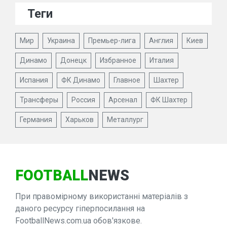
Теги
Мир
Украина
Премьер-лига
Англия
Киев
Динамо
Донецк
Избранное
Италия
Испания
ФК Динамо
Главное
Шахтер
Трансферы
Россия
Арсенал
ФК Шахтер
Германия
Харьков
Металлург
FOOTBALL
NEWS
При правомірному використанні матеріалів з
даного ресурсу гіперпосилання на
FootballNews.com.ua обов'язкове.