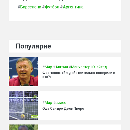
#
Барселона
#
Футбол
#
Аргентина
Популярне
#
Мир
#
Англия
#
Манчестер Юнайтед
Фергюсон: «Вы действительно поверили в
это?»
#
Мир
#
видео
Ода Сандро Дель Пьеро