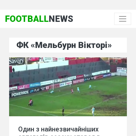
FOOTBALL
NEWS
ФК «Мельбурн Вікторі»
Один з найнезвичайніших