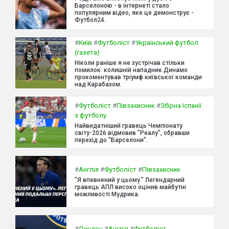
Барселоною - в інтернеті стало
популярним відео, яке це демонструє -
Футбол24.
#
Київ
#
Футболіст
#
Український футбол
(газета)
Ніколи раніше я не зустрічав стільки
помилок: колишній нападник Динамо
прокоментував тріумф київської команди
над Карабахом.
#
Футболіст
#
Півзахисник
#
Збірна Іспанії
з футболу
Найвидатніший гравець Чемпіонату
світу-2026 відмовив "Реалу", обравши
перехід до "Барселони".
#
Англія
#
Футболіст
#
Півзахисник
"Я впевнений у цьому." Легендарний
гравець АПЛ високо оцінив майбутні
можливості Мудрика.
#
Лондон
#
Англія
#
Футболіст