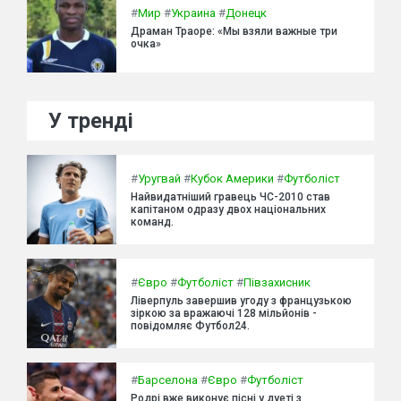
#
Мир
#
Украина
#
Донецк
Драман Траоре: «Мы взяли важные три
очка»
У тренді
#
Уругвай
#
Кубок Америки
#
Футболіст
Найвидатніший гравець ЧС-2010 став
капітаном одразу двох національних
команд.
#
Євро
#
Футболіст
#
Півзахисник
Ліверпуль завершив угоду з французькою
зіркою за вражаючі 128 мільйонів -
повідомляє Футбол24.
#
Барселона
#
Євро
#
Футболіст
Родрі вже виконує пісні у дуеті з