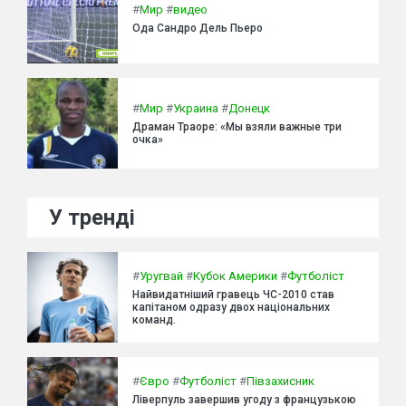
#
Мир
#
видео
Ода Сандро Дель Пьеро
#
Мир
#
Украина
#
Донецк
Драман Траоре: «Мы взяли важные три
очка»
У тренді
#
Уругвай
#
Кубок Америки
#
Футболіст
Найвидатніший гравець ЧС-2010 став
капітаном одразу двох національних
команд.
#
Євро
#
Футболіст
#
Півзахисник
Ліверпуль завершив угоду з французькою