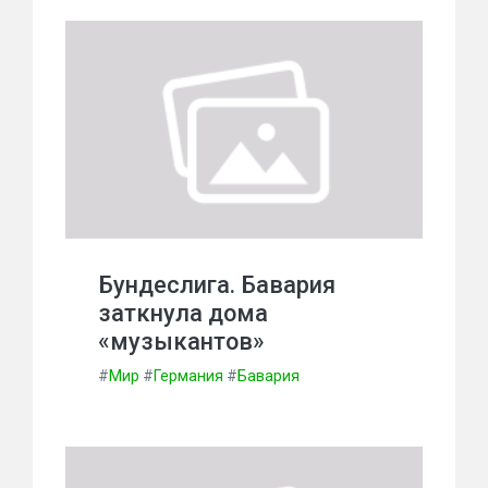
Бундеслига. Бавария
заткнула дома
«музыкантов»
#
Мир
#
Германия
#
Бавария