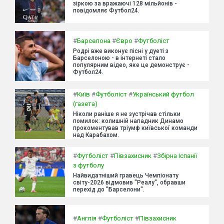
зіркою за вражаючі 128 мільйонів -
повідомляє Футбол24.
#
Барселона
#
Євро
#
Футболіст
Родрі вже виконує пісні у дуеті з
Барселоною - в інтернеті стало
популярним відео, яке це демонструє -
Футбол24.
#
Київ
#
Футболіст
#
Український футбол
(газета)
Ніколи раніше я не зустрічав стільки
помилок: колишній нападник Динамо
прокоментував тріумф київської команди
над Карабахом.
#
Футболіст
#
Півзахисник
#
Збірна Іспанії
з футболу
Найвидатніший гравець Чемпіонату
світу-2026 відмовив "Реалу", обравши
перехід до "Барселони".
#
Англія
#
Футболіст
#
Півзахисник