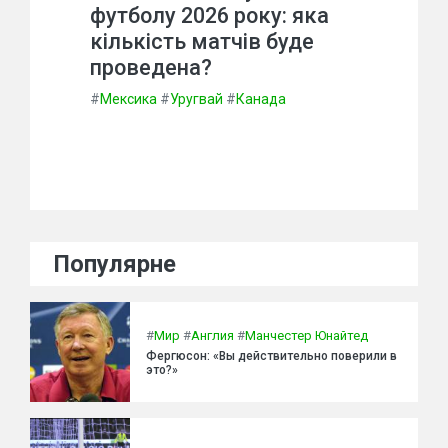
футболу 2026 року: яка
кількість матчів буде
проведена?
#
Мексика
#
Уругвай
#
Канада
Популярне
#
Мир
#
Англия
#
Манчестер Юнайтед
Фергюсон: «Вы действительно поверили в
это?»