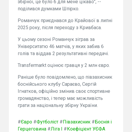
збірної, це було б для мене цікаво", --
поділився думками Шпірко.
Романчук приєднався до Крайової в липні
2025 року, після переходу з Кривбаса.
У цьому сезоні Романчук зіграв за
Університатю 46 матчів, у яких забив 6
голів та віддав 2 результативні передачі.
Transfermarkt оцінює гравця у 2 млн євро.
Раніше було повідомлено, що півзахисник
боснійського клубу Сараєво, Сергій
Ігнатков, офіційно змінив своє спортивне
громадянство, і тепер має можливість
грати за національну збірну України.
#
Євро
#
Футболіст
#
Півзахисник
#
Боснія і
Герцеговина
#
Ліга I
#
Коефіцієнт УЄФА