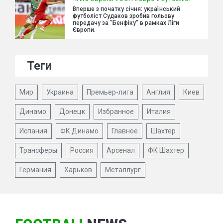
Вперше з початку січня: український
футболіст Судаков зробив гольову
передачу за "Бенфіку" в рамках Ліги
Європи.
Теги
Мир
Украина
Премьер-лига
Англия
Киев
Динамо
Донецк
Избранное
Италия
Испания
ФК Динамо
Главное
Шахтер
Трансферы
Россия
Арсенал
ФК Шахтер
Германия
Харьков
Металлург