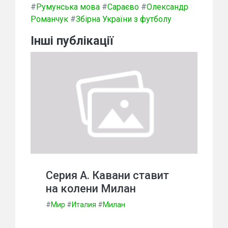
#
Румунська мова
#
Сараєво
#
Олександр
Романчук
#
Збірна України з футболу
Інші публікації
Серия А. Кавани ставит
на колени Милан
#
Мир
#
Италия
#
Милан