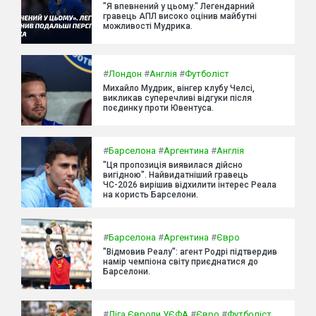
"Я впевнений у цьому." Легендарний
гравець АПЛ високо оцінив майбутні
можливості Мудрика.
#
Лондон
#
Англія
#
Футболіст
Михайло Мудрик, вінгер клубу Челсі,
викликав суперечливі відгуки після
поєдинку проти Ювентуса.
#
Барселона
#
Аргентина
#
Англія
"Ця пропозиція виявилася дійсно
вигідною". Найвидатніший гравець
ЧС-2026 вирішив відхилити інтерес Реала
на користь Барселони.
#
Барселона
#
Аргентина
#
Євро
"Відмовив Реалу": агент Родрі підтвердив
намір чемпіона світу приєднатися до
Барселони.
#
Ліга Європи УЄФА
#
Євро
#
Футболіст