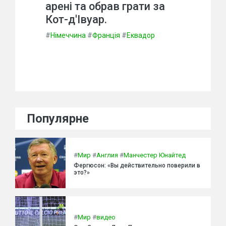
арені та обрав грати за
Кот-д'Івуар.
#
Німеччина
#
Франція
#
Еквадор
Популярне
#
Мир
#
Англия
#
Манчестер Юнайтед
Фергюсон: «Вы действительно поверили в
это?»
#
Мир
#
видео