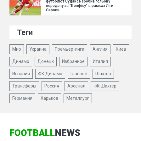
футболіст Судаков зробив гольову
передачу за "Бенфіку" в рамках Ліги
Європи.
Теги
Мир
Украина
Премьер-лига
Англия
Киев
Динамо
Донецк
Избранное
Италия
Испания
ФК Динамо
Главное
Шахтер
Трансферы
Россия
Арсенал
ФК Шахтер
Германия
Харьков
Металлург
FOOTBALL
NEWS