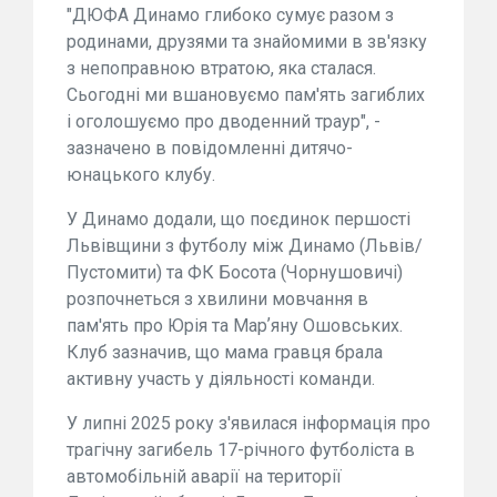
"ДЮФА Динамо глибоко сумує разом з
родинами, друзями та знайомими в зв'язку
з непоправною втратою, яка сталася.
Сьогодні ми вшановуємо пам'ять загиблих
і оголошуємо про дводенний траур", -
зазначено в повідомленні дитячо-
юнацького клубу.
У Динамо додали, що поєдинок першості
Львівщини з футболу між Динамо (Львів/
Пустомити) та ФК Босота (Чорнушовичі)
розпочнеться з хвилини мовчання в
пам'ять про Юрія та Марʼяну Ошовських.
Клуб зазначив, що мама гравця брала
активну участь у діяльності команди.
У липні 2025 року з'явилася інформація про
трагічну загибель 17-річного футболіста в
автомобільній аварії на території