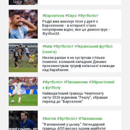
#
Барселона
#
Євро
#
Футболіст
Родрі вже виконує пісні у дуеті з
Барселоною - в інтернеті стало
популярним відео, яке це демонструє -
Футбол24.
#
Київ
#
Футболіст
#
Український футбол
(газета)
Ніколи раніше я не зустрічав стільки
помилок: колишній нападник Динамо
прокоментував тріумф київської команди
над Карабахом.
#
Футболіст
#
Півзахисник
#
Збірна Іспанії
з футболу
Найвидатніший гравець Чемпіонату
світу-2026 відмовив "Реалу", обравши
перехід до "Барселони".
#
Англія
#
Футболіст
#
Півзахисник
"Я впевнений у цьому." Легендарний
гравець АПЛ високо оцінив майбутні