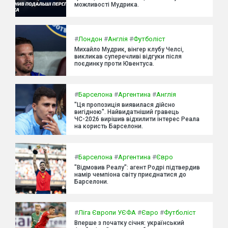
можливості Мудрика.
#
Лондон
#
Англія
#
Футболіст
Михайло Мудрик, вінгер клубу Челсі,
викликав суперечливі відгуки після
поєдинку проти Ювентуса.
#
Барселона
#
Аргентина
#
Англія
"Ця пропозиція виявилася дійсно
вигідною". Найвидатніший гравець
ЧС-2026 вирішив відхилити інтерес Реала
на користь Барселони.
#
Барселона
#
Аргентина
#
Євро
"Відмовив Реалу": агент Родрі підтвердив
намір чемпіона світу приєднатися до
Барселони.
#
Ліга Європи УЄФА
#
Євро
#
Футболіст
Вперше з початку січня: український