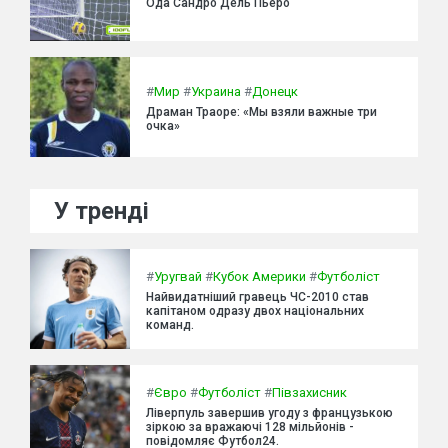
Ода Сандро Дель Пьеро
#
Мир
#
Украина
#
Донецк
Драман Траоре: «Мы взяли важные три
очка»
У тренді
#
Уругвай
#
Кубок Америки
#
Футболіст
Найвидатніший гравець ЧС-2010 став
капітаном одразу двох національних
команд.
#
Євро
#
Футболіст
#
Півзахисник
Ліверпуль завершив угоду з французькою
зіркою за вражаючі 128 мільйонів -
повідомляє Футбол24.