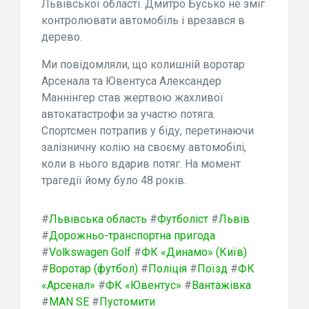
Львівської області. Дмитро Бусько не зміг
контролювати автомобіль і врезався в
дерево.
Ми повідомляли, що колишній воротар
Арсенала та Ювентуса Александер
Маннінгер став жертвою жахливої
автокатастрофи за участю потяга.
Спортсмен потрапив у біду, перетинаючи
залізничну колію на своєму автомобілі,
коли в нього вдарив потяг. На момент
трагедії йому було 48 років.
#
Львівська область
#
Футболіст
#
Львів
#
Дорожньо-транспортна пригода
#
Volkswagen Golf
#
ФК «Динамо» (Київ)
#
Воротар (футбол)
#
Поліція
#
Поїзд
#
ФК
«Арсенал»
#
ФК «Ювентус»
#
Вантажівка
#
MAN SE
#
Пустомити