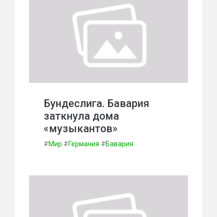
Бундеслига. Бавария
заткнула дома
«музыкантов»
#
Мир
#
Германия
#
Бавария