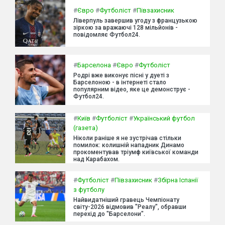
#
Євро
#
Футболіст
#
Півзахисник
Ліверпуль завершив угоду з французькою
зіркою за вражаючі 128 мільйонів -
повідомляє Футбол24.
#
Барселона
#
Євро
#
Футболіст
Родрі вже виконує пісні у дуеті з
Барселоною - в інтернеті стало
популярним відео, яке це демонструє -
Футбол24.
#
Київ
#
Футболіст
#
Український футбол
(газета)
Ніколи раніше я не зустрічав стільки
помилок: колишній нападник Динамо
прокоментував тріумф київської команди
над Карабахом.
#
Футболіст
#
Півзахисник
#
Збірна Іспанії
з футболу
Найвидатніший гравець Чемпіонату
світу-2026 відмовив "Реалу", обравши
перехід до "Барселони".