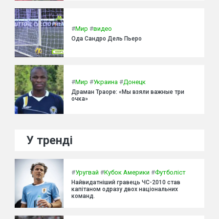
#
Мир
#
видео
Ода Сандро Дель Пьеро
#
Мир
#
Украина
#
Донецк
Драман Траоре: «Мы взяли важные три
очка»
У тренді
#
Уругвай
#
Кубок Америки
#
Футболіст
Найвидатніший гравець ЧС-2010 став
капітаном одразу двох національних
команд.