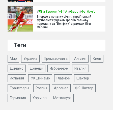
#
Ліга Європи УЄФА
#
Євро
#
Футболіст
Вперше з початку січня: український
футболіст Судаков зробив гольову
передачу за "Бенфіку" в рамках Ліги
Європи.
Теги
Мир
Украина
Премьер-лига
Англия
Киев
Динамо
Донецк
Избранное
Италия
Испания
ФК Динамо
Главное
Шахтер
Трансферы
Россия
Арсенал
ФК Шахтер
Германия
Харьков
Металлург