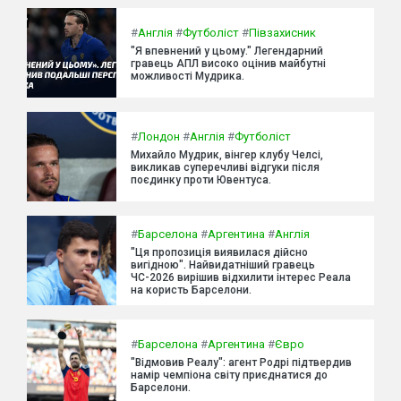
#
Англія
#
Футболіст
#
Півзахисник
"Я впевнений у цьому." Легендарний
гравець АПЛ високо оцінив майбутні
можливості Мудрика.
#
Лондон
#
Англія
#
Футболіст
Михайло Мудрик, вінгер клубу Челсі,
викликав суперечливі відгуки після
поєдинку проти Ювентуса.
#
Барселона
#
Аргентина
#
Англія
"Ця пропозиція виявилася дійсно
вигідною". Найвидатніший гравець
ЧС-2026 вирішив відхилити інтерес Реала
на користь Барселони.
#
Барселона
#
Аргентина
#
Євро
"Відмовив Реалу": агент Родрі підтвердив
намір чемпіона світу приєднатися до
Барселони.