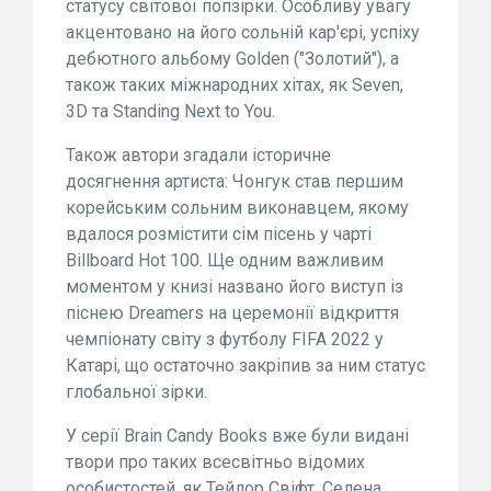
статусу світової попзірки. Особливу увагу
акцентовано на його сольній кар'єрі, успіху
дебютного альбому Golden ("Золотий"), а
також таких міжнародних хітах, як Seven,
3D та Standing Next to You.
Також автори згадали історичне
досягнення артиста: Чонгук став першим
корейським сольним виконавцем, якому
вдалося розмістити сім пісень у чарті
Billboard Hot 100. Ще одним важливим
моментом у книзі названо його виступ із
піснею Dreamers на церемонії відкриття
чемпіонату світу з футболу FIFA 2022 у
Катарі, що остаточно закріпив за ним статус
глобальної зірки.
У серії Brain Candy Books вже були видані
твори про таких всесвітньо відомих
особистостей, як Тейлор Свіфт, Селена