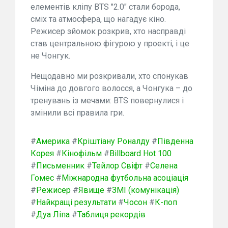
елементів кліпу BTS "2.0" стали борода,
сміх та атмосфера, що нагадує кіно.
Режисер зйомок розкрив, хто насправді
став центральною фігурою у проекті, і це
не Чонгук.
Нещодавно ми розкривали, хто спонукав
Чіміна до довгого волосся, а Чонгука – до
тренувань із мечами: BTS повернулися і
змінили всі правила гри.
#
Америка
#
Кріштіану Роналду
#
Південна
Корея
#
Кінофільм
#
Billboard Hot 100
#
Письменник
#
Тейлор Свіфт
#
Селена
Гомес
#
Міжнародна футбольна асоціація
#
Режисер
#
Явище
#
ЗМІ (комунікація)
#
Найкращі результати
#
Чосон
#
К-поп
#
Дуа Ліпа
#
Таблиця рекордів