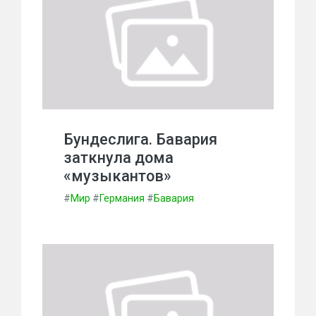
Бундеслига. Бавария
заткнула дома
«музыкантов»
#
Мир
#
Германия
#
Бавария