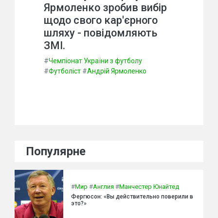
Ярмоленко зробив вибір
щодо свого кар'єрного
шляху - повідомляють
ЗМІ.
#
Чемпіонат України з футболу
#
Футболіст
#
Андрій Ярмоленко
Популярне
#
Мир
#
Англия
#
Манчестер Юнайтед
Фергюсон: «Вы действительно поверили в
это?»