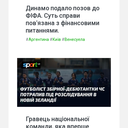
Динамо подало позов до
ФІФА. Суть справи
пов'язана з фінансовими
питаннями.
#
Аргентина
#
Київ
#
Венесуела
Гравець національної
команди, яка вперше