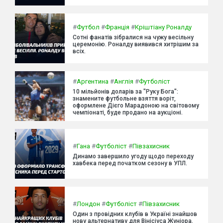
#
Футбол
#
Франція
#
Кріштіану Роналду
Сотні фанатів зібралися на чужу весільну
церемонію. Роналду виявився хитрішим за
всіх.
#
Аргентина
#
Англія
#
Футболіст
10 мільйонів доларів за "Руку Бога":
знамените футбольне взяття воріт,
оформлене Дієго Марадоною на світовому
чемпіонаті, буде продано на аукціоні.
#
Гана
#
Футболіст
#
Півзахисник
Динамо завершило угоду щодо переходу
хавбека перед початком сезону в УПЛ.
#
Лондон
#
Футболіст
#
Півзахисник
Один з провідних клубів в Україні знайшов
нову альтернативу для Вінісіуса Жуніора.