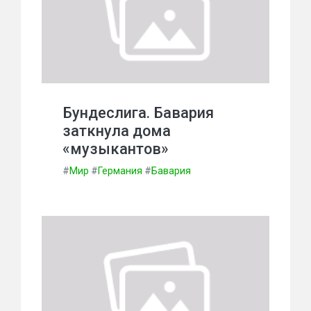
Бундеслига. Бавария
заткнула дома
«музыкантов»
#
Мир
#
Германия
#
Бавария