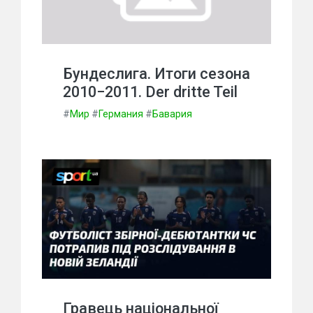
Бундеслига. Итоги сезона
2010−2011. Der dritte Teil
#
Мир
#
Германия
#
Бавария
Гравець національної