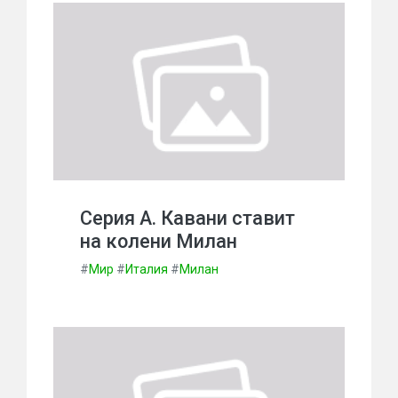
Серия А. Кавани ставит
на колени Милан
#
Мир
#
Италия
#
Милан