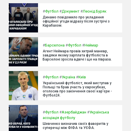
#
Футбол
#
Документ
#
Леонід Буряк
Динамо повідомило про укладення
офіційної угоди відразу після зустрічі з
Карабахом.
#
Барселона
#
Футбол
#
Неймар
Агент Неймара провів хитрий маневр,
завдяки якому зарплата футболіста в
Барселоні зросла вдвічі і ще на півраза.
#
Футбол
#
Україна
#
Київ
Український футболіст, який виступав у
Польщі та брав участь у єврокубках,
оголосив про закінчення своєї кар'єри -
Футбол24.
#
Футбол
#
Азербайджан
#
Українська
асоціація футболу
Шевченко визначив своїх фаворитів у
суперечці між ФІФА та УЄФА.