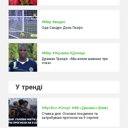
#
Мир
#
видео
Ода Сандро Дель Пьеро
#
Мир
#
Украина
#
Донецк
Драман Траоре: «Мы взяли важные три
очка»
У тренді
#
Футбол
#
Спорт
#
ФК «Динамо» (Київ)
Ставка дня: Основні поєдинки та
затребувані прогнози на 9 серпня.