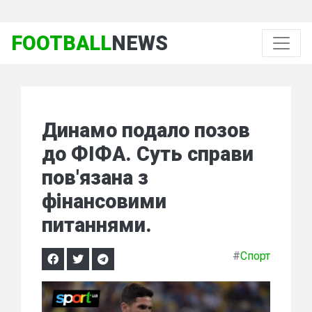
FOOTBALL
NEWS
Динамо подало позов
до ФІФА. Суть справи
пов'язана з
фінансовими
питаннями.
#
Спорт