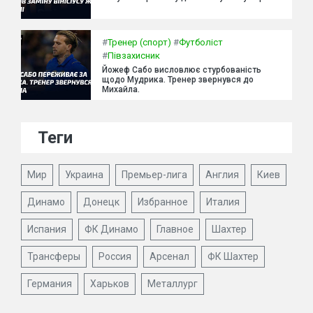
#
Тренер (спорт)
#
Футболіст
#
Півзахисник
Йожеф Сабо висловлює стурбованість
щодо Мудрика. Тренер звернувся до
Михайла.
Теги
Мир
Украина
Премьер-лига
Англия
Киев
Динамо
Донецк
Избранное
Италия
Испания
ФК Динамо
Главное
Шахтер
Трансферы
Россия
Арсенал
ФК Шахтер
Германия
Харьков
Металлург