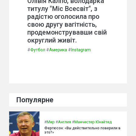
Олівія Калпо, володарка
титулу "Міс Всесвіт", з
радістю оголосила про
свою другу вагітність,
продемонструвавши свій
округлий живіт.
#
Футбол
#
Америка
#
Instagram
Популярне
#
Мир
#
Англия
#
Манчестер Юнайтед
Фергюсон: «Вы действительно поверили в
это?»