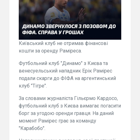
Київський клуб не отримав фінансові
кошти за оренду Раміреса.
Футбольний клуб "Динамо" з Києва та
венесуельський нападник Ерік Рамірес
подали скарги до ФІФА на аргентинський
клуб "Тігре".
За словами журналіста Гільєрмо Кардосо,
футбольний клуб з Києва вимагає погасити
борг за угодою оренди гравця. На даний
момент Рамірес грає за команду
"Карабобо".