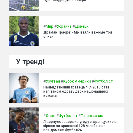
#
Мир
#
Украина
#
Донецк
Драман Траоре: «Мы взяли важные три
очка»
У тренді
#
Уругвай
#
Кубок Америки
#
Футболіст
Найвидатніший гравець ЧС-2010 став
капітаном одразу двох національних
команд.
#
Євро
#
Футболіст
#
Півзахисник
Ліверпуль завершив угоду з французькою
зіркою за вражаючі 128 мільйонів -
повідомляє Футбол24.