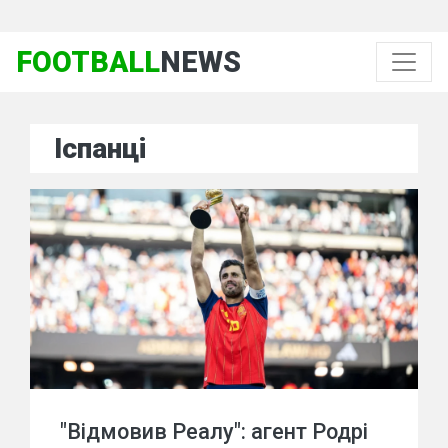
FOOTBALL
NEWS
Іспанці
"Відмовив Реалу": агент Родрі