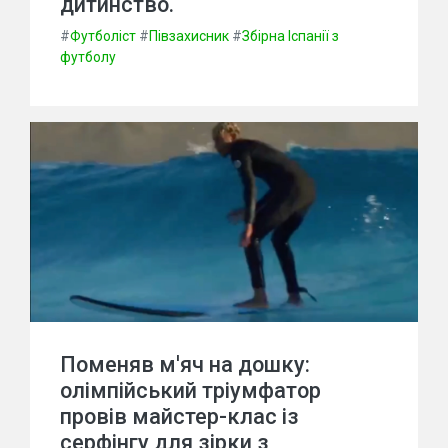
дитинство.
#
Футболіст
#
Півзахисник
#
Збірна Іспанії з
футболу
Поменяв м'яч на дошку:
олімпійський тріумфатор
провів майстер-клас із
серфінгу для зірки з