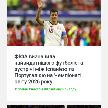
ФІФА визначила
найвидатнішого футболіста
зустрічі між Іспанією та
Португалією на Чемпіонаті
світу 2026 року.
#
Іспанія
#
Австрія
#
Кріштіану Роналду