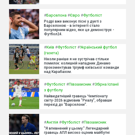
#
Барселона
#
Євро
#
Футболіст
Родрі вже виконує пісні у дуеті з
Барселоною - в інтернеті стало
популярним відео, яке це демонструє -
Футбол24.
#
Київ
#
Футболіст
#
Український футбол
(газета)
Ніколи раніше я не зустрічав стільки
помилок: колишній нападник Динамо
прокоментував тріумф київської команди
над Карабахом.
#
Футболіст
#
Півзахисник
#
Збірна Іспанії
з футболу
Найвидатніший гравець Чемпіонату
світу-2026 відмовив "Реалу", обравши
перехід до "Барселони".
#
Англія
#
Футболіст
#
Півзахисник
"Я впевнений у цьому." Легендарний
гравець АПЛ високо оцінив майбутні