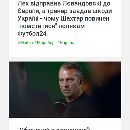
Лех відправив Лєвандовскі до
Європи, а тренер завдав шкоди
Україні - чому Шахтар повинен
"помститися" полякам -
Футбол24.
#
Майнц
#
Нюрнберг
#
Європа