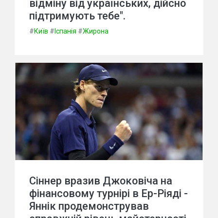
відміну від українських, дійсно
підтримують тебе".
#
Київ
#
Іспанія
#
Жирона
Сіннер вразив Джоковіча на
фінансовому турнірі в Ер-Ріяді -
Яннік продемонстрував