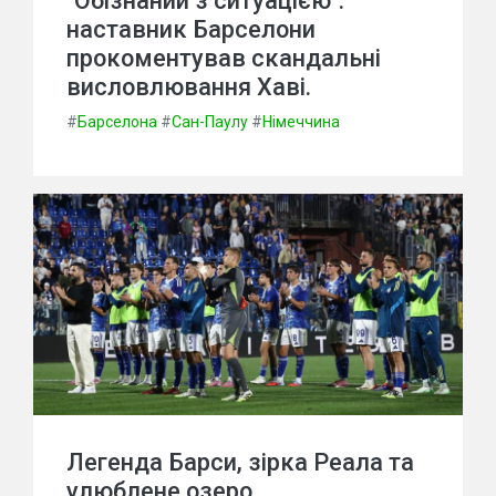
"Обізнаний з ситуацією":
наставник Барселони
прокоментував скандальні
висловлювання Хаві.
#
Барселона
#
Сан-Паулу
#
Німеччина
Легенда Барси, зірка Реала та
улюблене озеро