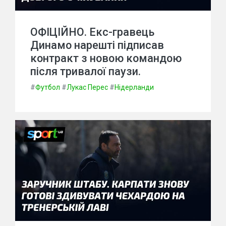
ОФІЦІЙНО. Екс-гравець
Динамо нарешті підписав
контракт з новою командою
після тривалої паузи.
#
Футбол
#
Лукас Перес
#
Нідерланди