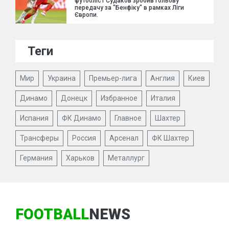
футболіст Судаков зробив гольову
передачу за "Бенфіку" в рамках Ліги
Європи.
Теги
Мир
Украина
Премьер-лига
Англия
Киев
Динамо
Донецк
Избранное
Италия
Испания
ФК Динамо
Главное
Шахтер
Трансферы
Россия
Арсенал
ФК Шахтер
Германия
Харьков
Металлург
FOOTBALL
NEWS