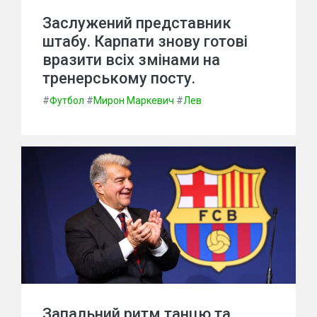
Заслужений представник
штабу. Карпати знову готові
вразити всіх змінами на
тренерському посту.
#
Футбол
#
Мирон Маркевич
#
Лев
Запальний ритм танцю та