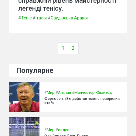
справжній рівень майстерності
легенді тенісу.
#
Теніс
#
Італія
#
Саудівська Аравія
1
2
Популярне
#
Мир
#
Англия
#
Манчестер Юнайтед
Фергюсон: «Вы действительно поверили в
это?»
#
Мир
#
видео
Ода Сандро Дель Пьеро