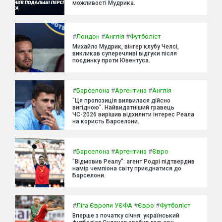
можливості Мудрика.
#
Лондон
#
Англія
#
Футболіст
Михайло Мудрик, вінгер клубу Челсі,
викликав суперечливі відгуки після
поєдинку проти Ювентуса.
#
Барселона
#
Аргентина
#
Англія
"Ця пропозиція виявилася дійсно
вигідною". Найвидатніший гравець
ЧС-2026 вирішив відхилити інтерес Реала
на користь Барселони.
#
Барселона
#
Аргентина
#
Євро
"Відмовив Реалу": агент Родрі підтвердив
намір чемпіона світу приєднатися до
Барселони.
#
Ліга Європи УЄФА
#
Євро
#
Футболіст
Вперше з початку січня: український