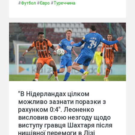
#
Футбол
#
Євро
#
Туреччина
"В Нідерландах цілком
можливо зазнати поразки з
рахунком 0:4". Леоненко
висловив свою незгоду щодо
виступу гравця Шахтаря після
нищівної перемоги в Лізі