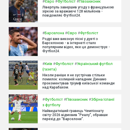
#
Євро
#
Футболіст
#
Півзахисник
Ліверпуль завершив угоду з французькою
зіркою за вражаючі 128 мільйонів -
повідомляє Футбол24.
#
Барселона
#
Євро
#
Футболіст
Родрі вже виконує пісні у дуеті з
Барселоною - в інтернеті стало
популярним відео, яке це демонструє -
Футбол24.
#
Київ
#
Футболіст
#
Український футбол
(газета)
Ніколи раніше я не зустрічав стільки
помилок: колишній нападник Динамо
прокоментував тріумф київської команди
над Карабахом.
#
Футболіст
#
Півзахисник
#
Збірна Іспанії
з футболу
Найвидатніший гравець Чемпіонату
світу-2026 відмовив "Реалу", обравши
перехід до "Барселони".