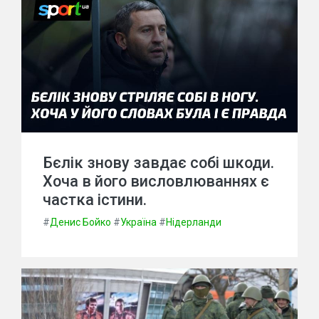
Бєлік знову завдає собі шкоди.
Хоча в його висловлюваннях є
частка істини.
#
Денис Бойко
#
Україна
#
Нідерланди