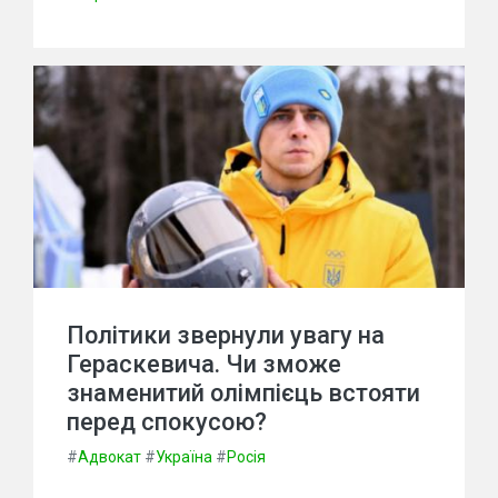
Політики звернули увагу на
Гераскевича. Чи зможе
знаменитий олімпієць встояти
перед спокусою?
#
Адвокат
#
Україна
#
Росія