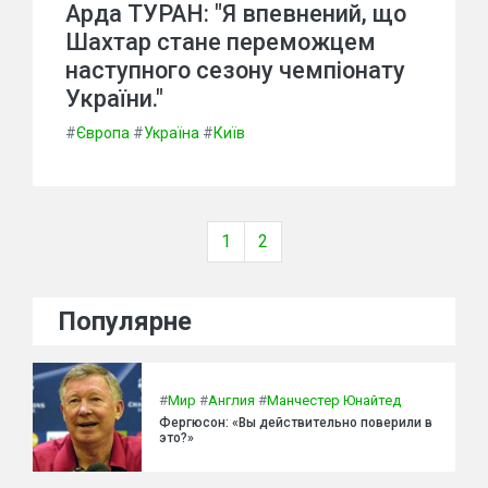
Арда ТУРАН: "Я впевнений, що
Шахтар стане переможцем
наступного сезону чемпіонату
України."
#
Європа
#
Україна
#
Київ
1
2
Популярне
#
Мир
#
Англия
#
Манчестер Юнайтед
Фергюсон: «Вы действительно поверили в
это?»