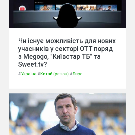
Чи існує можливість для нових
учасників у секторі ОТТ поряд
з Megogo, "Київстар ТБ" та
Sweet.tv?
#
Україна
#
Китай (регіон)
#
Євро