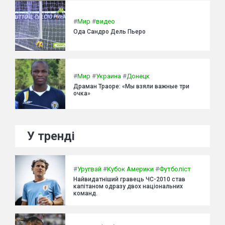
#
Мир
#
видео
Ода Сандро Дель Пьеро
#
Мир
#
Украина
#
Донецк
Драман Траоре: «Мы взяли важные три
очка»
У тренді
#
Уругвай
#
Кубок Америки
#
Футболіст
Найвидатніший гравець ЧС-2010 став
капітаном одразу двох національних
команд.