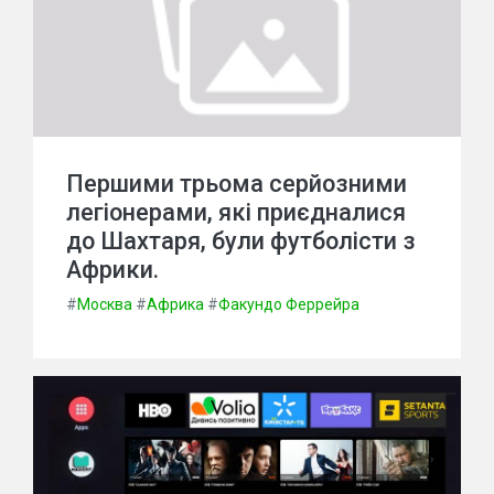
Першими трьома серйозними
легіонерами, які приєдналися
до Шахтаря, були футболісти з
Африки.
#
Москва
#
Африка
#
Факундо Феррейра