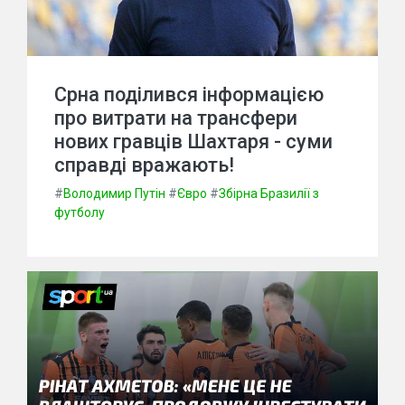
Срна поділився інформацією
про витрати на трансфери
нових гравців Шахтаря - суми
справді вражають!
#
Володимир Путін
#
Євро
#
Збірна Бразилії з
футболу