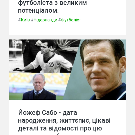
футболіста з великим
потенціалом.
#
Київ
#
Нідерланди
#
Футболіст
Йожеф Сабо - дата
народження, життєпис, цікаві
деталі та відомості про цю