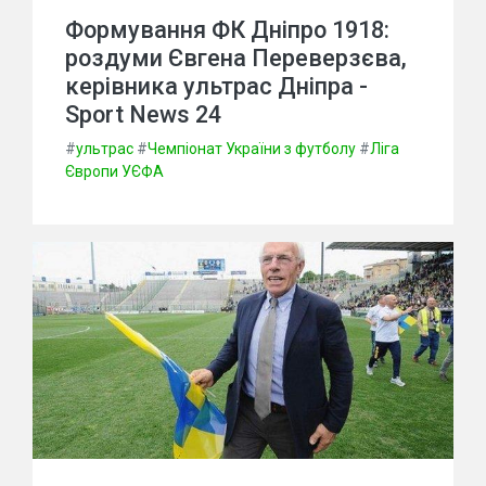
Формування ФК Дніпро 1918:
роздуми Євгена Переверзєва,
керівника ультрас Дніпра -
Sport News 24
#
ультрас
#
Чемпіонат України з футболу
#
Ліга
Європи УЄФА