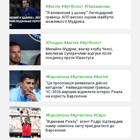
#
Англія
#
Футболіст
#
Півзахисник
"Я впевнений у цьому." Легендарний
гравець АПЛ високо оцінив майбутні
можливості Мудрика.
#
Лондон
#
Англія
#
Футболіст
Михайло Мудрик, вінгер клубу Челсі,
викликав суперечливі відгуки після
поєдинку проти Ювентуса.
#
Барселона
#
Аргентина
#
Англія
"Ця пропозиція виявилася дійсно
вигідною". Найвидатніший гравець
ЧС-2026 вирішив відхилити інтерес Реала
на користь Барселони.
#
Барселона
#
Аргентина
#
Євро
"Відмовив Реалу": агент Родрі підтвердив
намір чемпіона світу приєднатися до
Барселони.