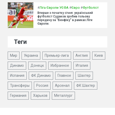
#
Ліга Європи УЄФА
#
Євро
#
Футболіст
Вперше з початку січня: український
футболіст Судаков зробив гольову
передачу за "Бенфіку" в рамках Ліги
Європи.
Теги
Мир
Украина
Премьер-лига
Англия
Киев
Динамо
Донецк
Избранное
Италия
Испания
ФК Динамо
Главное
Шахтер
Трансферы
Россия
Арсенал
ФК Шахтер
Германия
Харьков
Металлург