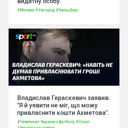
видатну особу.
#
Москва
#
Ужгород
#
Зальцбург
Владислав Гераскевич заявив:
"Я й уявити не міг, що можу
привласнити кошти Ахметова".
#
Чемпіонат України з футболу
#
Спорт
#
Українська гривня