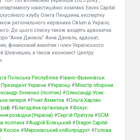
у "Топ 100 впливових українців 2025 року",
партаменту інвестиційної компанії Eavex Capital
скусійного клубу Олега Пендзина, експертку
кож регіонального керівника Ciklum в Україні,
жного. До цього списку також входять адвокатка
ро "Анни Даніель" Анна Даніель, адвокат,
ик, фінансовий аналітик і член Українського
ій Шевчишин, а також економіст Центру
к.
уга Польська Республіка
#
Івано-Франківськ
#
Президент України
#
Українці
#
Міністр оборони
ксандр Зінченко (політик)
#
Олександр Усик
ька імперія
#
Рінат Ахметов
#
Ольга Харлан
граф
#
Благодійна організація
#
Фокус
ння розвідки (Україна)
#
Сергій Притула
#
SCM
а політика
#
Андрій Білецький
#
Dragon Capital
й Косюк
#
Миронівський хлібопродукт
#
Голова
к