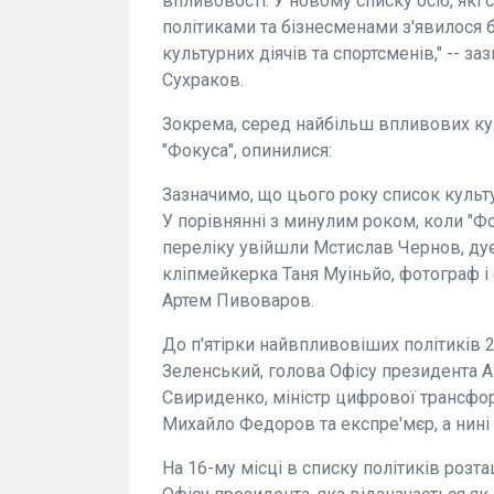
впливовості. У новому списку осіб, які с
політиками та бізнесменами з'явилося 
культурних діячів та спортсменів," -- з
Сухраков.
Зокрема, серед найбільш впливових кул
"Фокуса", опинилися:
Зазначимо, що цього року список культу
У порівнянні з минулим роком, коли "Фо
переліку увійшли Мстислав Чернов, дует 
кліпмейкерка Таня Муіньйо, фотограф і
Артем Пивоваров.
До п'ятірки найвпливовіших політиків
Зеленський, голова Офісу президента А
Свириденко, міністр цифрової трансфор
Михайло Федоров та експре'мєр, а нині
На 16-му місці в списку політиків роз