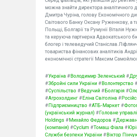
Серед фахівців, які увійшли до рейтинг
можна знайти директора аналітичного де
Дмитра Чуріна, голову Економічного ди
Світового Банку Оксану Руженкову, а та
Польщі, Болгарії та Румунії Віталія Ну
та керуюча партнерка Адвокатського бю
блогер і телеведучий Станіслав Ліфлянч
товариства фінансових аналітиків Андр
економічної стратегії Максим Самойлю
#
Україна
#
Володимир Зеленський
#
Др
#
Збройні сили України
#
Волонтерство
#
Суспільство
#
Ведучий
#
Болгарія
#
Оле
#
Агрохолдинг
#
Еліна Світоліна
#
Російс
#
Підприємництво
#
АТБ-Маркет
#
Фото
(український журнал)
#
Головне управлі
Holdings
#
Михайло Федоров
#
Державн
(компанія)
#
Cyclum
#
Томаш Фіала
#
Юрі
Служби безпеки України
#
Віктор Пінчу