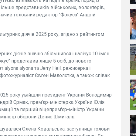
уттєво впливають на події в країні, поряд із
більше представників військових, волонтерів,
азначив головний редактор "Фокуса" Андрій
ьтурних діячів 2025 року, згідно з рейтингом
рних діячів значно збільшився і налічує 10 імен.
кус" представив лише 5 осіб, до нового
alyona alyona та Jerry Heil, режисерка і
 фотожурналіст Євген Малолєтка, а також співак
 2025 року увійшли президент України Володимир
ндрій Єрмак, прем'єр-міністерка України Юлія
мації та перший віцепрем'єр-міністр України
 міністр оборони Денис Шмигаль.
ташувалася Олена Ковальська, заступниця голови