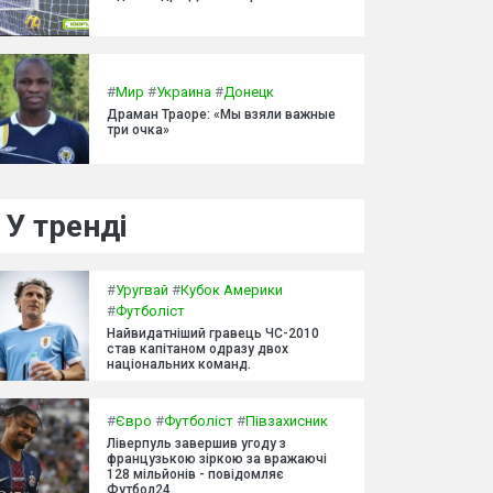
#
Мир
#
Украина
#
Донецк
Драман Траоре: «Мы взяли важные
три очка»
У тренді
#
Уругвай
#
Кубок Америки
#
Футболіст
Найвидатніший гравець ЧС-2010
став капітаном одразу двох
національних команд.
#
Євро
#
Футболіст
#
Півзахисник
Ліверпуль завершив угоду з
французькою зіркою за вражаючі
128 мільйонів - повідомляє
Футбол24.