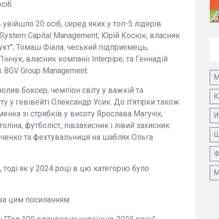
сіб.
війшло 20 осіб, серед яких у топ-5 лідерів:
 System Capital Management; Юрій Косюк, власник
кт"; Томаш Фіала, чеський підприємець,
Пінчук, власник компанії Interpipe; та Геннадій
к BGV Group Management.
М
лив боксер, чемпіон світу у важкій та
К
ту у гевівейті Олександр Усик. До п'ятірки також
енка зі стрибків у висоту Ярослава Магучіх,
И
ітоліна, футболіст, півзахисник і лівий захисник
Ш
нченко та фехтувальниця на шаблях Ольга
Ф
 тоді як у 2024 році в цю категорію було
М
за цим посиланням.