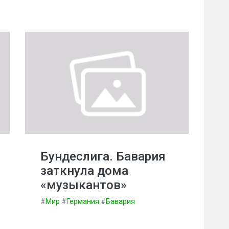
Бундеслига. Бавария
заткнула дома
«музыкантов»
#
Мир
#
Германия
#
Бавария