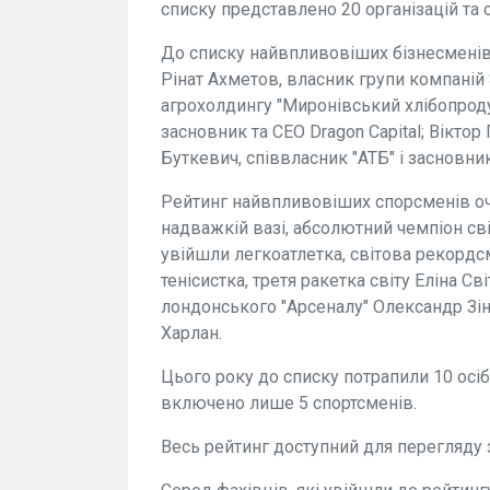
списку представлено 20 організацій та о
До списку найвпливовіших бізнесменів у
Рінат Ахметов, власник групи компаній
агрохолдингу "Миронівський хлібопроду
засновник та CEO Dragon Capital; Віктор 
Буткевич, співвласник "АТБ" і засновни
Рейтинг найвпливовіших спорсменів очо
надважкій вазі, абсолютний чемпіон сві
увійшли легкоатлетка, світова рекордсм
тенісистка, третя ракетка світу Еліна Св
лондонського "Арсеналу" Олександр Зі
Харлан.
Цього року до списку потрапили 10 осіб,
включено лише 5 спортсменів.
Весь рейтинг доступний для перегляду 