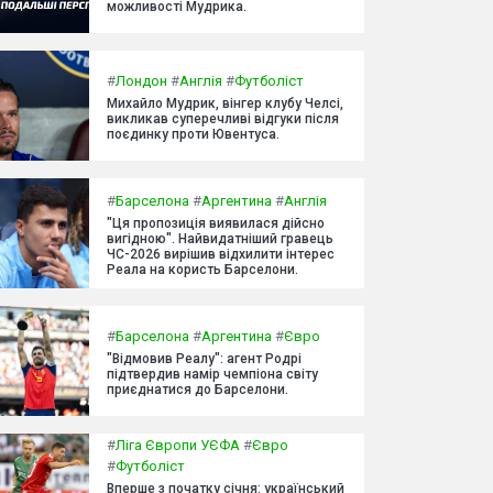
можливості Мудрика.
#
Лондон
#
Англія
#
Футболіст
Михайло Мудрик, вінгер клубу Челсі,
викликав суперечливі відгуки після
поєдинку проти Ювентуса.
#
Барселона
#
Аргентина
#
Англія
"Ця пропозиція виявилася дійсно
вигідною". Найвидатніший гравець
ЧС-2026 вирішив відхилити інтерес
Реала на користь Барселони.
#
Барселона
#
Аргентина
#
Євро
"Відмовив Реалу": агент Родрі
підтвердив намір чемпіона світу
приєднатися до Барселони.
#
Ліга Європи УЄФА
#
Євро
#
Футболіст
Вперше з початку січня: український