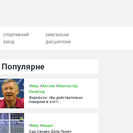
спортивний
змагальна
захід
дисципліна
Популярне
#
Мир
#
Англия
#
Манчестер
Юнайтед
Фергюсон: «Вы действительно
поверили в это?»
#
Мир
#
видео
Ода Сандро Дель Пьеро