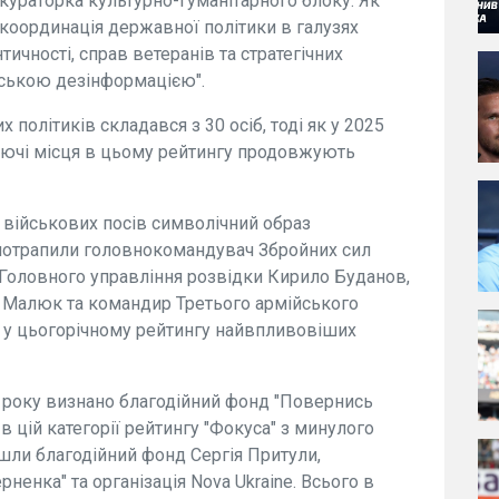
 кураторка культурно-гуманітарного блоку. Як
"координація державної політики в галузях
ичності, справ ветеранів та стратегічних
ійською дезінформацією".
політиків складався з 30 осіб, тоді як у 2025
ируючі місця в цьому рейтингу продовжують
військових посів символічний образ
 потрапили головнокомандувач Збройних сил
 Головного управління розвідки Кирило Буданов,
 Малюк та командир Третього армійського
м у цьогорічному рейтингу найвпливовіших
року визнано благодійний фонд "Повернись
в цій категорії рейтингу "Фокуса" з минулого
йшли благодійний фонд Сергія Притули,
рненка" та організація Nova Ukraine. Всього в