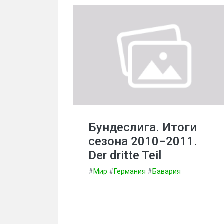
Бундеслига. Итоги
сезона 2010−2011.
Der dritte Teil
#
Мир
#
Германия
#
Бавария