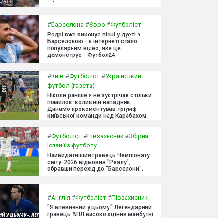
#
Барселона
#
Євро
#
Футболіст
Родрі вже виконує пісні у дуеті з
Барселоною - в інтернеті стало
популярним відео, яке це
демонструє - Футбол24.
#
Київ
#
Футболіст
#
Український
футбол (газета)
Ніколи раніше я не зустрічав стільки
помилок: колишній нападник
Динамо прокоментував тріумф
київської команди над Карабахом.
#
Футболіст
#
Півзахисник
#
Збірна
Іспанії з футболу
Найвидатніший гравець Чемпіонату
світу-2026 відмовив "Реалу",
обравши перехід до "Барселони".
#
Англія
#
Футболіст
#
Півзахисник
"Я впевнений у цьому." Легендарний
гравець АПЛ високо оцінив майбутні