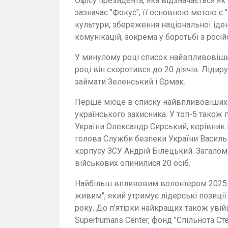
Офісу президента, яка відзначається як
зазначає "Фокус", її основною метою є 
культури, збереження національної ідент
комунікацій, зокрема у боротьбі з рос
У минулому році список найвпливовіших 
році він скоротився до 20 діячів. Лід
займати Зеленський і Єрмак.
Перше місце в списку найвпливовіших 
українського захисника. У топ-5 також
України Олександр Сирський, керівник
голова Служби безпеки України Василь
корпусу ЗСУ Андрій Білецький. Загало
військових опинилися 20 осіб.
Найбільш впливовим волонтером 2025 
живим", який утримує лідерські позиції 
року. До п'ятірки найкращих також уві
Superhumans Center, фонд "Спільнота Сте