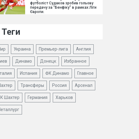
футболіст Судаков зробив гольову
передачу за "Бенфіку" в рамках Ліги
Європи.
Теги
ир
Украина
Премьер-лига
Англия
иев
Динамо
Донецк
Избранное
талия
Испания
ФК Динамо
Главное
ахтер
Трансферы
Россия
Арсенал
К Шахтер
Германия
Харьков
еталлург