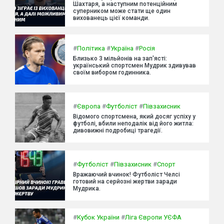
Шахтаря, а наступним потенційним
суперником може стати ще один
вихованець цієї команди.
#
Політика
#
Україна
#
Росія
Близько 3 мільйонів на зап'ясті:
український спортсмен Мудрик здивував
своїм вибором годинника.
#
Європа
#
Футболіст
#
Півзахисник
Відомого спортсмена, який досяг успіху у
футболі, вбили неподалік від його житла:
дивовижні подробиці трагедії.
#
Футболіст
#
Півзахисник
#
Спорт
Вражаючий вчинок! Футболіст Челсі
готовий на серйозні жертви заради
Мудрика.
#
Кубок України
#
Ліга Європи УЄФА