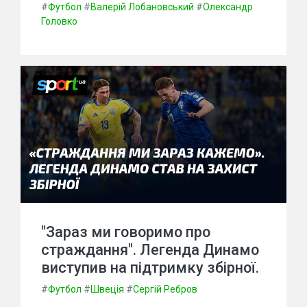
#
Футбол
#
Валерій Лобановський
#
Олександр
Головко
"Зараз ми говоримо про
страждання". Легенда Динамо
виступив на підтримку збірної.
#
Футбол
#
Швеція
#
Сергій Ребров