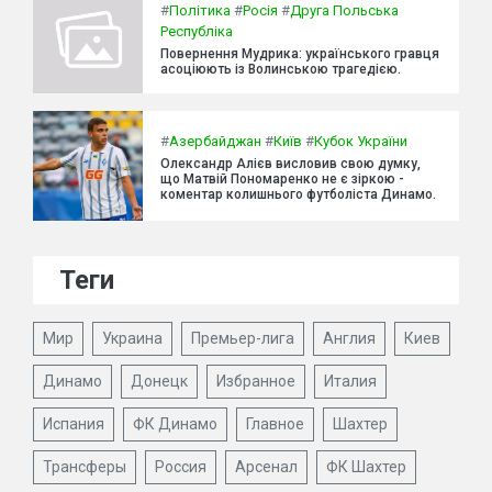
#
Політика
#
Росія
#
Друга Польська
Республіка
Повернення Мудрика: українського гравця
асоціюють із Волинською трагедією.
#
Азербайджан
#
Київ
#
Кубок України
Олександр Алієв висловив свою думку,
що Матвій Пономаренко не є зіркою -
коментар колишнього футболіста Динамо.
Теги
Мир
Украина
Премьер-лига
Англия
Киев
Динамо
Донецк
Избранное
Италия
Испания
ФК Динамо
Главное
Шахтер
Трансферы
Россия
Арсенал
ФК Шахтер