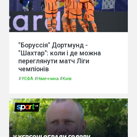
"Боруссія" Дортмунд -
"Шахтар": коли і де можна
переглянути матч Ліги
чемпіонів
#
УЄФА
#
Німеччина
#
Київ