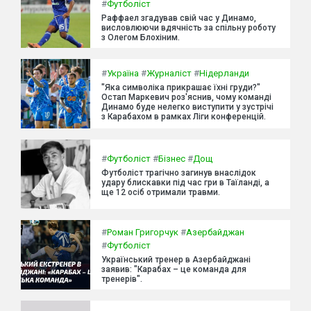
#
Футболіст
Раффаел згадував свій час у Динамо,
висловлюючи вдячність за спільну роботу
з Олегом Блохіним.
#
Україна
#
Журналіст
#
Нідерланди
"Яка символіка прикрашає їхні груди?"
Остап Маркевич роз'яснив, чому команді
Динамо буде нелегко виступити у зустрічі
з Карабахом в рамках Ліги конференцій.
#
Футболіст
#
Бізнес
#
Дощ
Футболіст трагічно загинув внаслідок
удару блискавки під час гри в Таїланді, а
ще 12 осіб отримали травми.
#
Роман Григорчук
#
Азербайджан
#
Футболіст
Український тренер в Азербайджані
заявив: "Карабах – це команда для
тренерів".