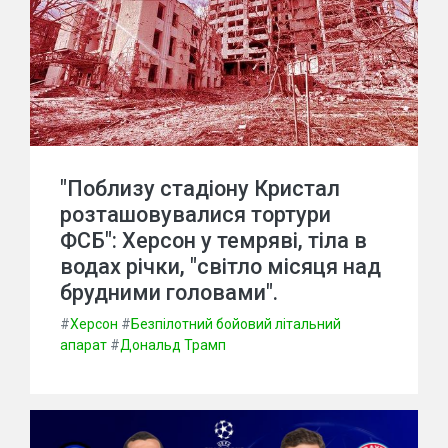
"Поблизу стадіону Кристал
розташовувалися тортури
ФСБ": Херсон у темряві, тіла в
водах річки, "світло місяця над
брудними головами".
#
Херсон
#
Безпілотний бойовий літальний
апарат
#
Дональд Трамп