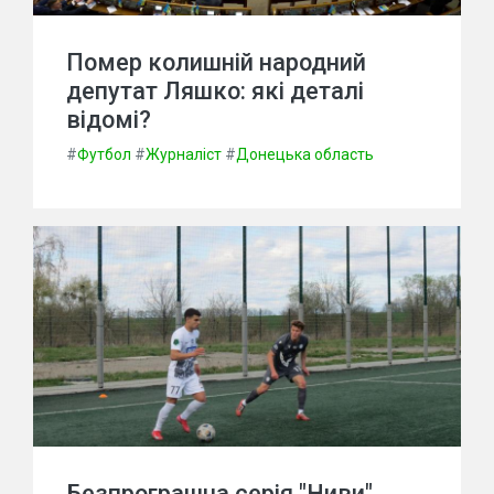
Помер колишній народний
депутат Ляшко: які деталі
відомі?
#
Футбол
#
Журналіст
#
Донецька область
Безпрограшна серія "Ниви"