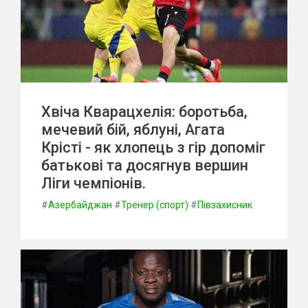
Хвіча Кварацхелія: боротьба,
мечевий бій, яблуні, Агата
Крісті - як хлопець з гір допоміг
батькові та досягнув вершин
Ліги чемпіонів.
#
Азербайджан
#
Тренер (спорт)
#
Півзахисник