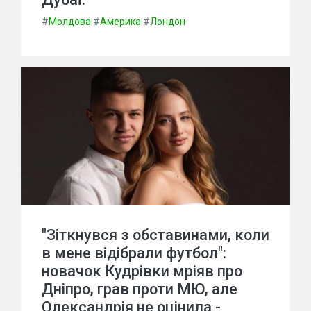
#
Молдова
#
Америка
#
Лондон
"Зіткнувся з обставинами, коли
в мене відібрали футбол":
новачок Кудрівки мріяв про
Дніпро, грав проти МЮ, але
Олександрія не оцінила -