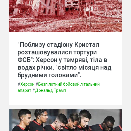
"Поблизу стадіону Кристал
розташовувалися тортури
ФСБ": Херсон у темряві, тіла в
водах річки, "світло місяця над
брудними головами".
#
Херсон
#
Безпілотний бойовий літальний
апарат
#
Дональд Трамп