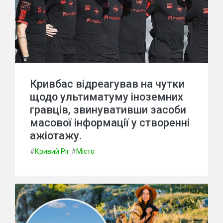
Кривбас відреагував на чутки
щодо ультиматуму іноземних
гравців, звинувативши засоби
масової інформації у створенні
ажіотажу.
#
Кривий Ріг
#
Місто