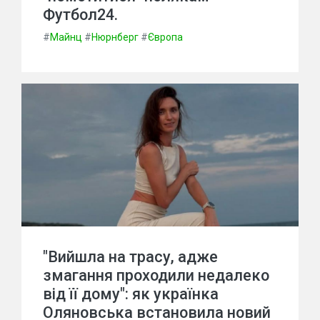
Футбол24.
#
Майнц
#
Нюрнберг
#
Європа
"Вийшла на трасу, адже
змагання проходили недалеко
від її дому": як українка
Оляновська встановила новий