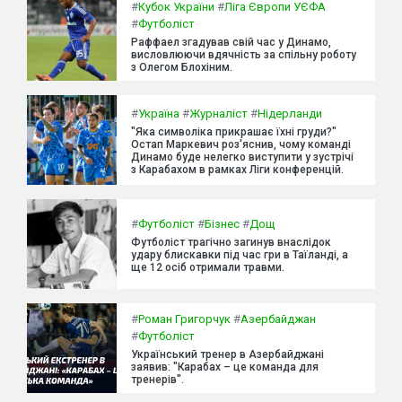
#
Кубок України
#
Ліга Європи УЄФА
#
Футболіст
Раффаел згадував свій час у Динамо,
висловлюючи вдячність за спільну роботу
з Олегом Блохіним.
#
Україна
#
Журналіст
#
Нідерланди
"Яка символіка прикрашає їхні груди?"
Остап Маркевич роз'яснив, чому команді
Динамо буде нелегко виступити у зустрічі
з Карабахом в рамках Ліги конференцій.
#
Футболіст
#
Бізнес
#
Дощ
Футболіст трагічно загинув внаслідок
удару блискавки під час гри в Таїланді, а
ще 12 осіб отримали травми.
#
Роман Григорчук
#
Азербайджан
#
Футболіст
Український тренер в Азербайджані
заявив: "Карабах – це команда для
тренерів".