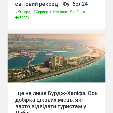
світовий рекорд - Футбол24
#
Ужгород
#
Європа
#
Чемпіонат України з
футболу
І це не лише Бурдж-Халіфа. Ось
добірка цікавих місць, які
варто відвідати туристам у
Дубаї.