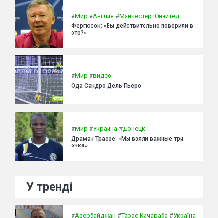
#
Мир
#
Англия
#
Манчестер Юнайтед
Фергюсон: «Вы действительно поверили в
это?»
#
Мир
#
видео
Ода Сандро Дель Пьеро
#
Мир
#
Украина
#
Донецк
Драман Траоре: «Мы взяли важные три
очка»
У тренді
#
Азербайджан
#
Тарас Качараба
#
Україна