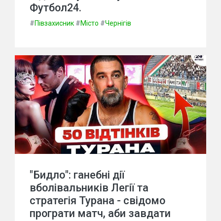
Футбол24.
#
Півзахисник
#
Місто
#
Чернігів
"Бидло": ганебні дії
вболівальників Легії та
стратегія Турана - свідомо
програти матч, аби завдати