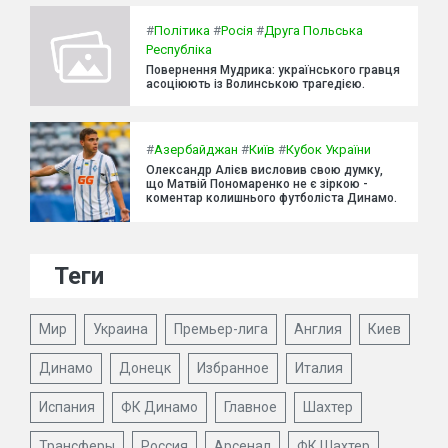
#
Політика
#
Росія
#
Друга Польська
Республіка
Повернення Мудрика: українського гравця
асоціюють із Волинською трагедією.
#
Азербайджан
#
Київ
#
Кубок України
Олександр Алієв висловив свою думку,
що Матвій Пономаренко не є зіркою -
коментар колишнього футболіста Динамо.
Теги
Мир
Украина
Премьер-лига
Англия
Киев
Динамо
Донецк
Избранное
Италия
Испания
ФК Динамо
Главное
Шахтер
Трансферы
Россия
Арсенал
ФК Шахтер