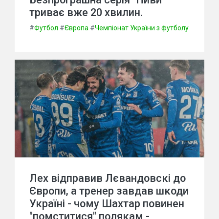
триває вже 20 хвилин.
#
Футбол
#
Європа
#
Чемпіонат України з футболу
Лех відправив Лєвандовскі до
Європи, а тренер завдав шкоди
Україні - чому Шахтар повинен
"помститися" полякам -