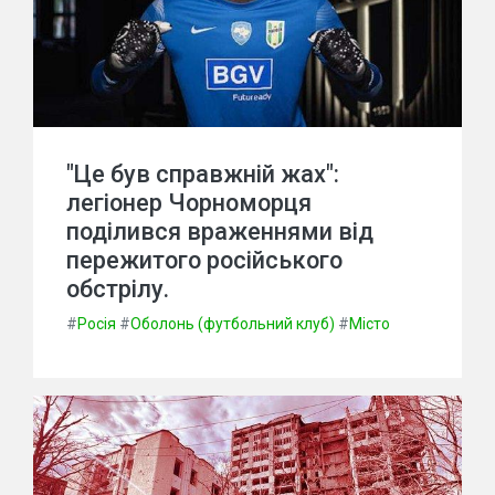
"Це був справжній жах":
легіонер Чорноморця
поділився враженнями від
пережитого російського
обстрілу.
#
Росія
#
Оболонь (футбольний клуб)
#
Місто