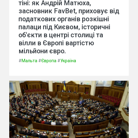
тіні: як Андрій Матюха,
засновник FavBet, приховує від
податкових органів розкішні
палаци під Києвом, історичні
об'єкти в центрі столиці та
вілли в Європі вартістю
мільйони євро.
#
Мальта
#
Європа
#
Україна