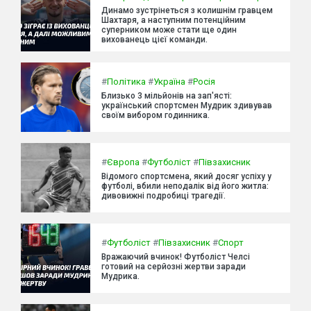
Динамо зустрінеться з колишнім гравцем
Шахтаря, а наступним потенційним
суперником може стати ще один
вихованець цієї команди.
#
Політика
#
Україна
#
Росія
Близько 3 мільйонів на зап'ясті:
український спортсмен Мудрик здивував
своїм вибором годинника.
#
Європа
#
Футболіст
#
Півзахисник
Відомого спортсмена, який досяг успіху у
футболі, вбили неподалік від його житла:
дивовижні подробиці трагедії.
#
Футболіст
#
Півзахисник
#
Спорт
Вражаючий вчинок! Футболіст Челсі
готовий на серйозні жертви заради
Мудрика.