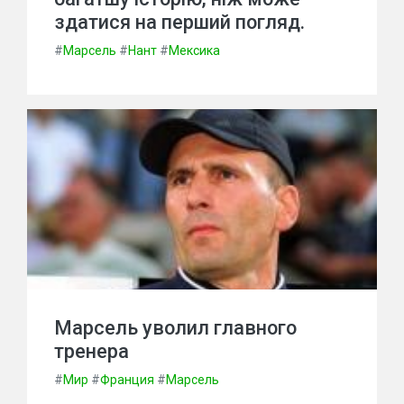
здатися на перший погляд.
#
Марсель
#
Нант
#
Мексика
Марсель уволил главного
тренера
#
Мир
#
Франция
#
Марсель