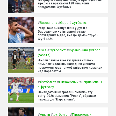
зіркою за вражаючі 128 мільйонів -
повідомляє Футбол24.
#
Барселона
#
Євро
#
Футболіст
Родрі вже виконує пісні у дуеті з
Барселоною - в інтернеті стало
популярним відео, яке це демонструє -
Футбол24.
#
Київ
#
Футболіст
#
Український футбол
(газета)
Ніколи раніше я не зустрічав стільки
помилок: колишній нападник Динамо
прокоментував тріумф київської команди
над Карабахом.
#
Футболіст
#
Півзахисник
#
Збірна Іспанії
з футболу
Найвидатніший гравець Чемпіонату
світу-2026 відмовив "Реалу", обравши
перехід до "Барселони".
#
Англія
#
Футболіст
#
Півзахисник