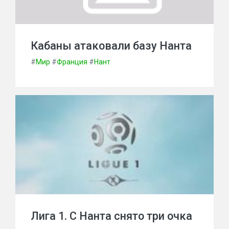
Кабаны атаковали базу Нанта
#
Мир
#
Франция
#
Нант
Лига 1. С Нанта снято три очка