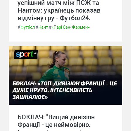
успішний матч між ПСЖ та
Нантом: українець показав
відмінну гру - Футбол24.
#
Футбол
#
Нант
#
«Парі Сен-Жермен»
БОКЛАЧ: "Вищий дивізіон
Франції - це неймовірно.