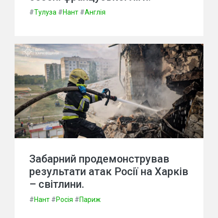
#
Тулуза
#
Нант
#
Англія
Забарний продемонстрував
результати атак Росії на Харків
– світлини.
#
Нант
#
Росія
#
Париж