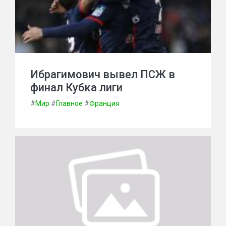
Ибрагимович вывел ПСЖ в
финал Кубка лиги
#
Мир
#
Главное
#
Франция