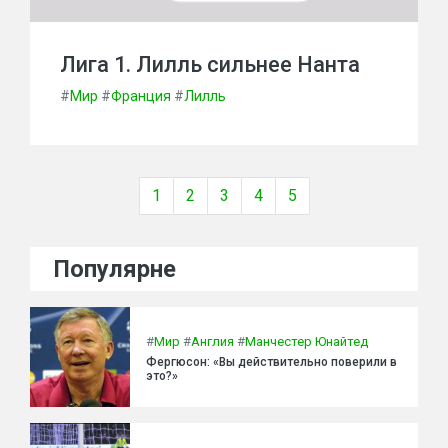
Лига 1. Лилль сильнее Нанта
#
Мир
#
Франция
#
Лилль
1
2
3
4
5
Популярне
#
Мир
#
Англия
#
Манчестер Юнайтед
Фергюсон: «Вы действительно поверили в
это?»