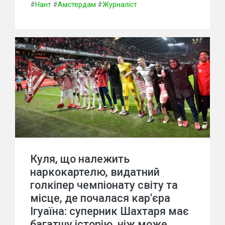
#
Нант
#
Амстердам
#
Журналіст
Куля, що належить
наркокартелю, видатний
голкіпер чемпіонату світу та
місце, де почалася кар'єра
Ігуаїна: суперник Шахтаря має
багатшу історію, ніж може