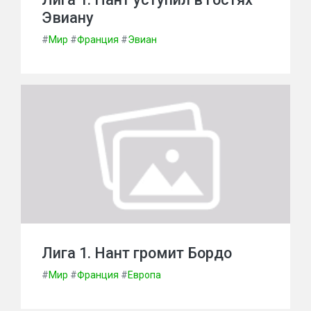
Эвиану
#
Мир
#
Франция
#
Эвиан
Лига 1. Нант громит Бордо
#
Мир
#
Франция
#
Европа