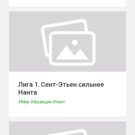
Лига 1. Сент-Этьен сильнее
Нанта
#
Мир
#
Франция
#
Нант