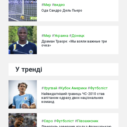
#
Мир
#
видео
Ода Сандро Дель Пьеро
#
Мир
#
Украина
#
Донецк
Драман Траоре: «Мы взяли важные три
очка»
У тренді
#
Уругвай
#
Кубок Америки
#
Футболіст
Найвидатніший гравець ЧС-2010 став
капітаном одразу двох національних
команд.
#
Євро
#
Футболіст
#
Півзахисник
Ліверпуль завершив угоду з французькою