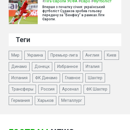
#
Ліга Європи УЄФА
#
Євро
#
Футболіст
Вперше з початку січня: український
футболіст Судаков зробив гольову
передачу за "Бенфіку" в рамках Ліги
Європи.
Теги
Мир
Украина
Премьер-лига
Англия
Киев
Динамо
Донецк
Избранное
Италия
Испания
ФК Динамо
Главное
Шахтер
Трансферы
Россия
Арсенал
ФК Шахтер
Германия
Харьков
Металлург