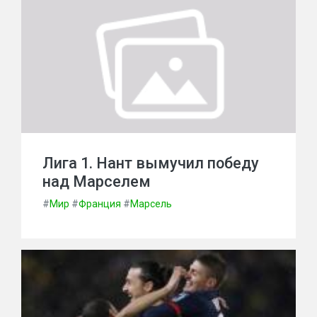
Лига 1. Нант вымучил победу
над Марселем
#
Мир
#
Франция
#
Марсель