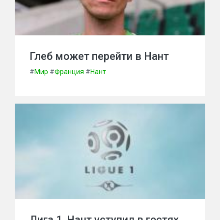
Глеб может перейти в Нант
#
Мир
#
Франция
#
Нант
Лига 1. Нант уступил в гостях