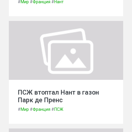
#
Мир
#
Франция
#
Нант
ПСЖ втоптал Нант в газон
Парк де Пренс
#
Мир
#
Франция
#
ПСЖ