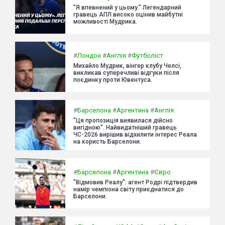
"Я впевнений у цьому." Легендарний
гравець АПЛ високо оцінив майбутні
можливості Мудрика.
#
Лондон
#
Англія
#
Футболіст
Михайло Мудрик, вінгер клубу Челсі,
викликав суперечливі відгуки після
поєдинку проти Ювентуса.
#
Барселона
#
Аргентина
#
Англія
"Ця пропозиція виявилася дійсно
вигідною". Найвидатніший гравець
ЧС-2026 вирішив відхилити інтерес Реала
на користь Барселони.
#
Барселона
#
Аргентина
#
Євро
"Відмовив Реалу": агент Родрі підтвердив
намір чемпіона світу приєднатися до
Барселони.