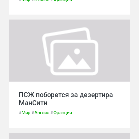
ПСЖ поборется за дезертира
МанСити
#
Мир
#
Англия
#
Франция