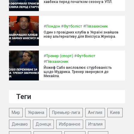
хавбека перед початком сезону в УПЛ.
#
Лондон
#
Футболіст
#
Півзахисник
Один з провідних клубів в Україні знайшов
нову альтернативу для Вінісіуса Жуніора.
#
Тренер (спорт)
#
Футболіст
#
Півзахисник
Йожеф Сабо висловлює стурбованість
щодо Мудрика. Тренер звернувся до
Михайла.
Теги
Мир
Украина
Премьер-лига
Англия
Киев
Динамо
Донецк
Избранное
Италия