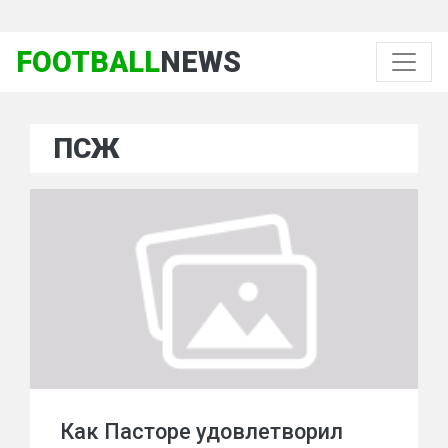
FOOTBALL
NEWS
ПСЖ
Как Пасторе удовлетворил