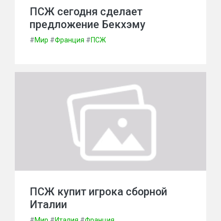
ПСЖ сегодня сделает
предложение Бекхэму
#
Мир
#
Франция
#
ПСЖ
ПСЖ купит игрока сборной
Италии
#
Мир
#
Италия
#
Франция