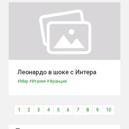
Леонардо в шоке с Интера
#
Мир
#
Италия
#
Франция
1
2
3
4
5
6
7
8
9
10