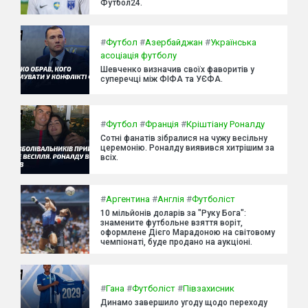
Футбол24.
#
Футбол
#
Азербайджан
#
Українська
асоціація футболу
Шевченко визначив своїх фаворитів у
суперечці між ФІФА та УЄФА.
#
Футбол
#
Франція
#
Кріштіану Роналду
Сотні фанатів зібралися на чужу весільну
церемонію. Роналду виявився хитрішим за
всіх.
#
Аргентина
#
Англія
#
Футболіст
10 мільйонів доларів за "Руку Бога":
знамените футбольне взяття воріт,
оформлене Дієго Марадоною на світовому
чемпіонаті, буде продано на аукціоні.
#
Гана
#
Футболіст
#
Півзахисник
Динамо завершило угоду щодо переходу