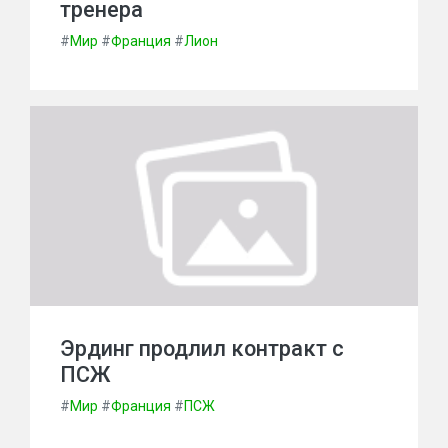
тренера
#
Мир
#
Франция
#
Лион
Эрдинг продлил контракт с
ПСЖ
#
Мир
#
Франция
#
ПСЖ