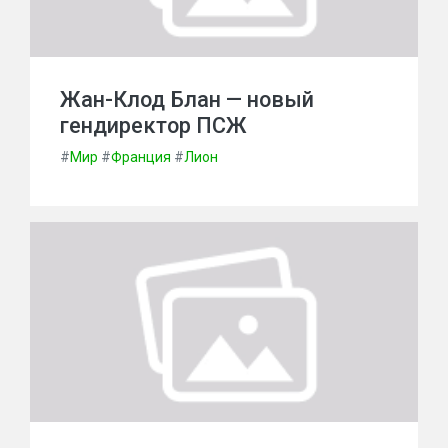
Жан-Клод Блан — новый
гендиректор ПСЖ
#
Мир
#
Франция
#
Лион