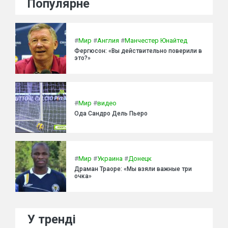
Популярне
#
Мир
#
Англия
#
Манчестер Юнайтед
Фергюсон: «Вы действительно поверили в
это?»
#
Мир
#
видео
Ода Сандро Дель Пьеро
#
Мир
#
Украина
#
Донецк
Драман Траоре: «Мы взяли важные три
очка»
У тренді