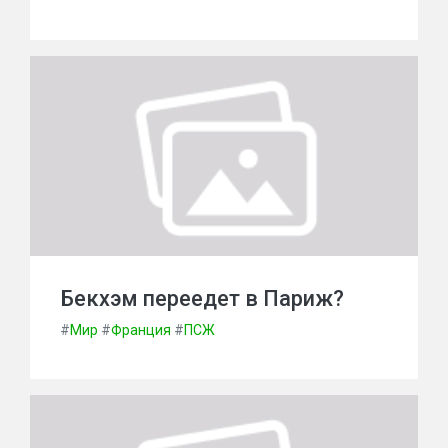
Бекхэм переедет в Париж?
#
Мир
#
Франция
#
ПСЖ