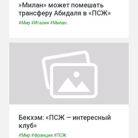
»Милан» может помешать
трансферу Абидаля в «ПСЖ»
#
Мир
#
Италия
#
Милан
Бекхэм: «ПСЖ — интересный
клуб»
#
Мир
#
Франция
#
ПСЖ