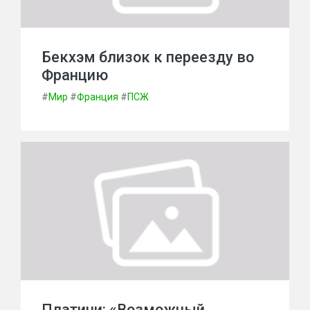
Бекхэм близок к переезду во
Францию
#
Мир
#
Франция
#
ПСЖ
Платини: «Возможный