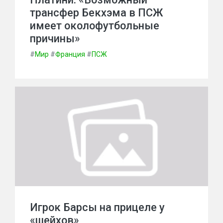
трансфер Бекхэма в ПСЖ
имеет околофутбольные
причины»
#
Мир
#
Франция
#
ПСЖ
Игрок Барсы на прицеле у
«шейхов»