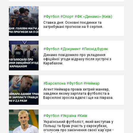
#
Футбол
#
Спорт
#
ФК «Динамо» (Київ)
Ставка дня: Основні поєдинки та
затребувані прогнози на 9 серпня.
#
Футбол
#
Документ
#
Леонід Буряк
Динамо повідомило про укладення
офіційної угоди відразу після зустрічі з
Карабахом.
#
Барселона
#
Футбол
#
Неймар
Агент Неймара провів хитрий маневр,
завдяки якому зарплата футболіста в
Барселоні зросла вдвічі і ще на півраза.
#
Футбол
#
Україна
#
Київ
Український футболіст, який виступав у
Польщі та брав участь у єврокубках,
оголосив про закінчення своєї кар'єри -