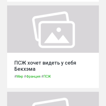
ПСЖ хочет видеть у себя
Бекхэма
#
Мир
#
Франция
#
ПСЖ