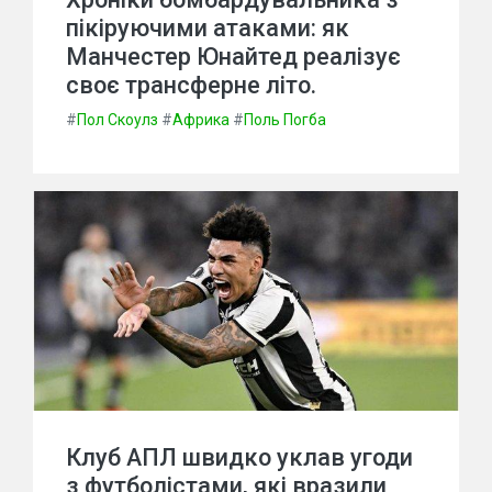
пікіруючими атаками: як
Манчестер Юнайтед реалізує
своє трансферне літо.
#
Пол Скоулз
#
Африка
#
Поль Погба
Клуб АПЛ швидко уклав угоди
з футболістами, які вразили