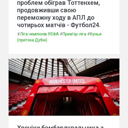
проблем обіграв Тоттенхем,
продовживши свою
переможну ходу в АПЛ до
чотирьох матчів - Футбол24.
#
Ліга чемпіонів УЄФА
#
Прем'єр-ліга
#
Кунья
(притока Дубні)
Хроніки бомбардувальника з