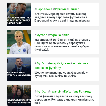
#
Барселона
#
Футбол
#
Неймар
Агент Неймара провів хитрий маневр,
завдяки якому зарплата футболіста в
Барселоні зросла вдвічі і ще на півраза.
#
Футбол
#
Україна
#
Київ
Український футболіст, який виступав у
Польщі та брав участь у єврокубках,
оголосив про закінчення своєї кар'єри -
Футбол24.
#
Футбол
#
Азербайджан
#
Українська
асоціація футболу
Шевченко визначив своїх фаворитів у
суперечці між ФІФА та УЄФА.
#
Футбол
#
Франція
#
Кріштіану Роналду
Сотні фанатів зібралися на чужу весільну
церемонію. Роналду виявився хитрішим за
всіх.