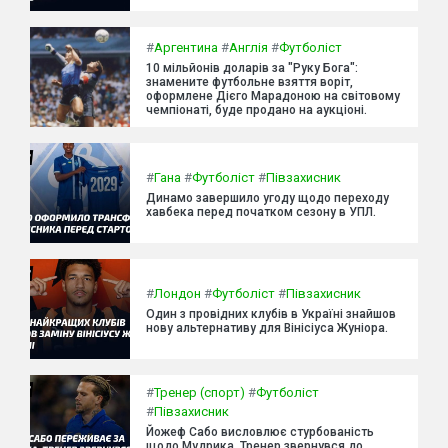
#
Аргентина
#
Англія
#
Футболіст
10 мільйонів доларів за "Руку Бога":
знамените футбольне взяття воріт,
оформлене Дієго Марадоною на світовому
чемпіонаті, буде продано на аукціоні.
#
Гана
#
Футболіст
#
Півзахисник
Динамо завершило угоду щодо переходу
хавбека перед початком сезону в УПЛ.
#
Лондон
#
Футболіст
#
Півзахисник
Один з провідних клубів в Україні знайшов
нову альтернативу для Вінісіуса Жуніора.
#
Тренер (спорт)
#
Футболіст
#
Півзахисник
Йожеф Сабо висловлює стурбованість
щодо Мудрика. Тренер звернувся до