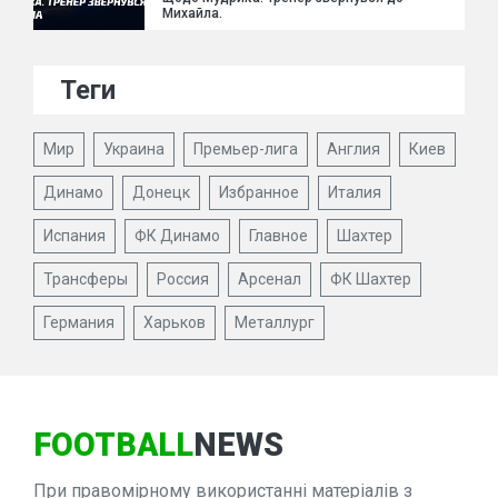
Михайла.
Теги
Мир
Украина
Премьер-лига
Англия
Киев
Динамо
Донецк
Избранное
Италия
Испания
ФК Динамо
Главное
Шахтер
Трансферы
Россия
Арсенал
ФК Шахтер
Германия
Харьков
Металлург
FOOTBALL
NEWS
При правомірному використанні матеріалів з