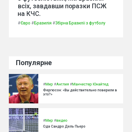
всіх, завдавши поразки ПСЖ
на КЧС.
#
Євро
#
Бразилія
#
Збірна Бразилії з футболу
Популярне
#
Мир
#
Англия
#
Манчестер Юнайтед
Фергюсон: «Вы действительно поверили в
это?»
#
Мир
#
видео
Ода Сандро Дель Пьеро