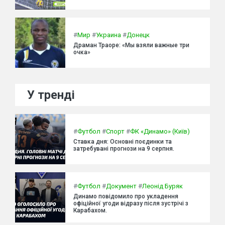
#
Мир
#
Украина
#
Донецк
Драман Траоре: «Мы взяли важные три
очка»
У тренді
#
Футбол
#
Спорт
#
ФК «Динамо» (Київ)
Ставка дня: Основні поєдинки та
затребувані прогнози на 9 серпня.
#
Футбол
#
Документ
#
Леонід Буряк
Динамо повідомило про укладення
офіційної угоди відразу після зустрічі з
Карабахом.