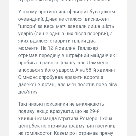
У цьому протистоянні фаворит був цілком
очевидний. Дива не сталося: виснажені
"шпори" за весь матч завдали лише шість
ударів (лише один з них після перерви), з
яких вдалося створити тільки два
моменти. На 12-й хвилині Галлахер
отримав передачу в штрафний майданчик і
пробив з правого флангу, але Ламменс
впорався з його ударом. А на 58-й хвилині
Сіммонс спробував вразити ворота з
далекої відстані, але м'яч полетів повз ліву
дев'ятку.
Такі низькі показники не викликають
подиву, якщо врахувати, що на 29-й
хвилині команда втратила Ромеро. І хоча
центрбек не отримав травму, він наступив
на гомілкостоп Каземіро і отримав пряму