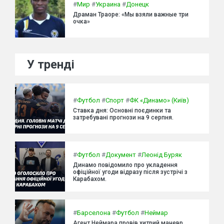
#
Мир
#
Украина
#
Донецк
Драман Траоре: «Мы взяли важные три
очка»
У тренді
#
Футбол
#
Спорт
#
ФК «Динамо» (Київ)
Ставка дня: Основні поєдинки та
затребувані прогнози на 9 серпня.
#
Футбол
#
Документ
#
Леонід Буряк
Динамо повідомило про укладення
офіційної угоди відразу після зустрічі з
Карабахом.
#
Барселона
#
Футбол
#
Неймар
Агент Неймара провів хитрий маневр,