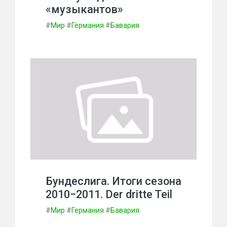
«музыкантов»
#
Мир
#
Германия
#
Бавария
Бундеслига. Итоги сезона
2010−2011. Der dritte Teil
#
Мир
#
Германия
#
Бавария