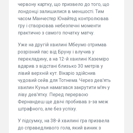
червону картку, що призвело до того, що
лондонці залишилися в меншості. Тим
часом Манчестер Юнайтед контролював
гру і створював небезпечні моменти
практично з самого початку матчу.
Уже на другій хвилині Мбеумо отримав
розрізний пас від Бруну і влучив у
перекладину, а на 12-й хвилині Каземіро
вдарив з відстані близько 30 метрів у
лівий верхній кут. Вікаріо здійснив
чудовий сейв для Тотнема. Через дев'ять
хвилин Кунья намагався закрутити м'яч у
ліву дев'ятку. Перед перервою
Фернандеш ще двічі пробивав з-за меж
штрафного, але без успіху.
У підсумку, на 38-й хвилині гра призвела
до справедливого гола, який виник з