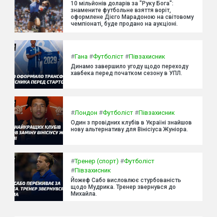
10 мільйонів доларів за "Руку Бога":
знамените футбольне взяття воріт,
оформлене Дієго Марадоною на світовому
чемпіонаті, буде продано на аукціоні.
#
Гана
#
Футболіст
#
Півзахисник
Динамо завершило угоду щодо переходу
хавбека перед початком сезону в УПЛ.
#
Лондон
#
Футболіст
#
Півзахисник
Один з провідних клубів в Україні знайшов
нову альтернативу для Вінісіуса Жуніора.
#
Тренер (спорт)
#
Футболіст
#
Півзахисник
Йожеф Сабо висловлює стурбованість
щодо Мудрика. Тренер звернувся до
Михайла.