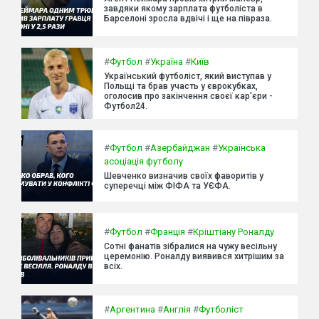
завдяки якому зарплата футболіста в
Барселоні зросла вдвічі і ще на півраза.
#
Футбол
#
Україна
#
Київ
Український футболіст, який виступав у
Польщі та брав участь у єврокубках,
оголосив про закінчення своєї кар'єри -
Футбол24.
#
Футбол
#
Азербайджан
#
Українська
асоціація футболу
Шевченко визначив своїх фаворитів у
суперечці між ФІФА та УЄФА.
#
Футбол
#
Франція
#
Кріштіану Роналду
Сотні фанатів зібралися на чужу весільну
церемонію. Роналду виявився хитрішим за
всіх.
#
Аргентина
#
Англія
#
Футболіст