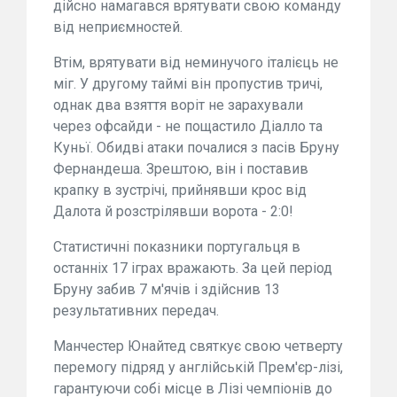
дійсно намагався врятувати свою команду
від неприємностей.
Втім, врятувати від неминучого італієць не
міг. У другому таймі він пропустив тричі,
однак два взяття воріт не зарахували
через офсайди - не пощастило Діалло та
Куньї. Обидві атаки почалися з пасів Бруну
Фернандеша. Зрештою, він і поставив
крапку в зустрічі, прийнявши крос від
Далота й розстрілявши ворота - 2:0!
Статистичні показники португальця в
останніх 17 іграх вражають. За цей період
Бруну забив 7 м'ячів і здійснив 13
результативних передач.
Манчестер Юнайтед святкує свою четверту
перемогу підряд у англійській Прем'єр-лізі,
гарантуючи собі місце в Лізі чемпіонів до