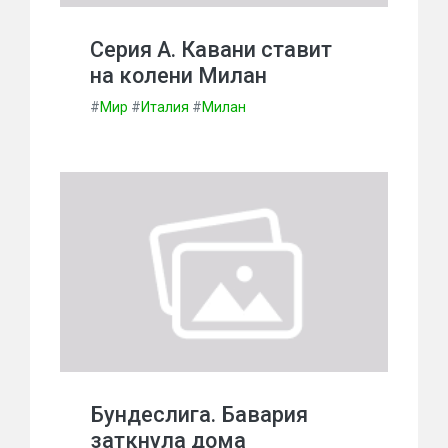
Серия А. Кавани ставит
на колени Милан
#
Мир
#
Италия
#
Милан
Бундеслига. Бавария
заткнула дома