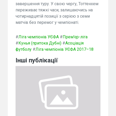
завершення туру. У свою чергу, Тоттенхем
переживає тяжкі часи, залишаючись на
чотирнадцятій позиції з серією з семи
матчів без перемог у чемпіонаті.
#
Ліга чемпіонів УЄФА
#
Прем'єр-ліга
#
Кунья (притока Дубні)
#
Асоціація
футболу
#
Ліга чемпіонів УЄФА 2017–18
Інші публікації