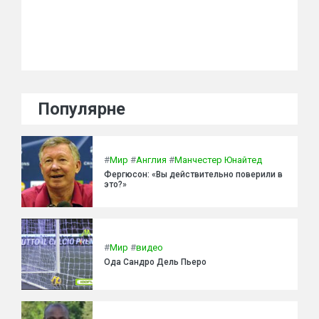
Популярне
#
Мир
#
Англия
#
Манчестер Юнайтед
Фергюсон: «Вы действительно поверили в
это?»
#
Мир
#
видео
Ода Сандро Дель Пьеро