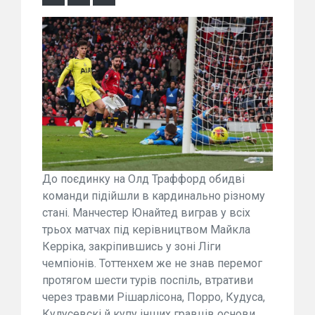
До поєдинку на Олд Траффорд обидві
команди підійшли в кардинально різному
стані. Манчестер Юнайтед виграв у всіх
трьох матчах під керівництвом Майкла
Керріка, закріпившись у зоні Ліги
чемпіонів. Тоттенхем же не знав перемог
протягом шести турів поспіль, втративи
через травми Рішарлісона, Порро, Кудуса,
Кулусевскі й купу інших гравців основи.