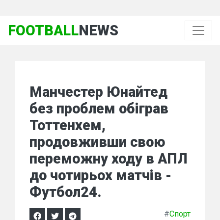
FOOTBALL
NEWS
Манчестер Юнайтед
без проблем обіграв
Тоттенхем,
продовживши свою
переможну ходу в АПЛ
до чотирьох матчів -
Футбол24.
#
Спорт