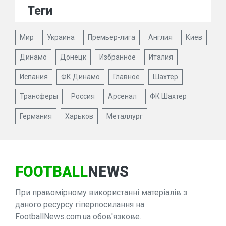
Теги
Мир
Украина
Премьер-лига
Англия
Киев
Динамо
Донецк
Избранное
Италия
Испания
ФК Динамо
Главное
Шахтер
Трансферы
Россия
Арсенал
ФК Шахтер
Германия
Харьков
Металлург
FOOTBALL
NEWS
При правомірному використанні матеріалів з
даного ресурсу гіперпосилання на
FootballNews.com.ua обов'язкове.