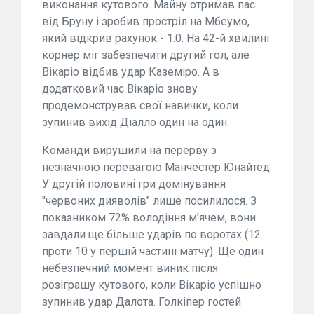
виконання кутового. Майну отримав пас
від Бруну і зробив простріл на Мбеумо,
який відкрив рахунок - 1:0. На 42-й хвилині
корнер міг забезпечити другий гол, але
Вікаріо відбив удар Каземіро. А в
додатковий час Вікаріо знову
продемонстрував свої навички, коли
зупинив вихід Діалло один на один.
Команди вирушили на перерву з
незначною перевагою Манчестер Юнайтед.
У другій половині гри домінування
"червоних дияволів" лише посилилося. З
показником 72% володіння м'ячем, вони
завдали ще більше ударів по воротах (12
проти 10 у першій частині матчу). Ще один
небезпечний момент виник після
розіграшу кутового, коли Вікаріо успішно
зупинив удар Далота. Голкіпер гостей