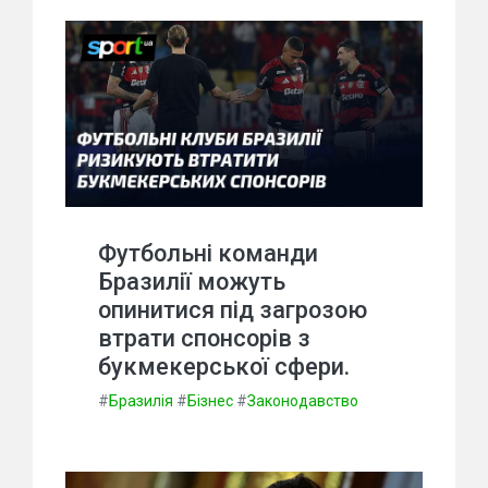
Футбольні команди
Бразилії можуть
опинитися під загрозою
втрати спонсорів з
букмекерської сфери.
#
Бразилія
#
Бізнес
#
Законодавство