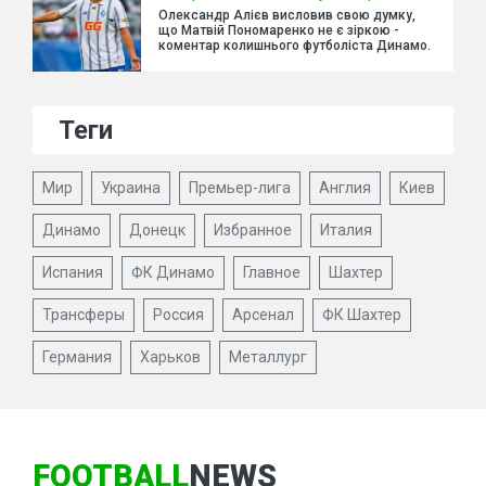
Олександр Алієв висловив свою думку,
що Матвій Пономаренко не є зіркою -
коментар колишнього футболіста Динамо.
Теги
Мир
Украина
Премьер-лига
Англия
Киев
Динамо
Донецк
Избранное
Италия
Испания
ФК Динамо
Главное
Шахтер
Трансферы
Россия
Арсенал
ФК Шахтер
Германия
Харьков
Металлург
FOOTBALL
NEWS