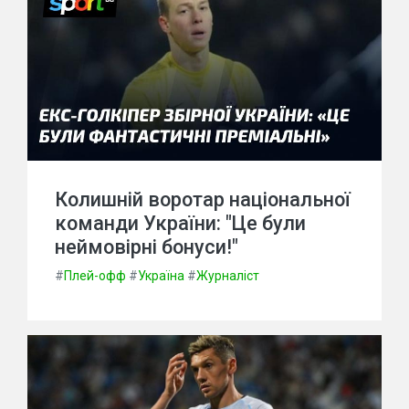
Колишній воротар національної
команди України: "Це були
неймовірні бонуси!"
#
Плей-офф
#
Україна
#
Журналіст