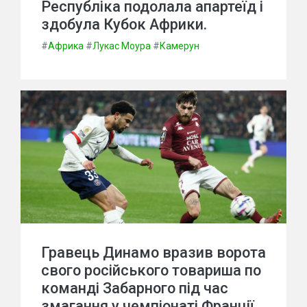
Республіка подолала апартеїд і
здобула Кубок Африки.
#
Африка
#
Лукас Моура
#
Камерун
Гравець Динамо вразив ворота
свого російського товариша по
команді Забарного під час
змагання у чемпіонаті Франції.