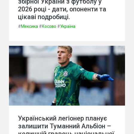
збірної України з футболу у
2026 році - дати, опоненти та
цікаві подробиці.
#
Мексика
#
Косово
#
Україна
Український легіонер планує
залишити Туманний Альбіон –
колишній гравець національної