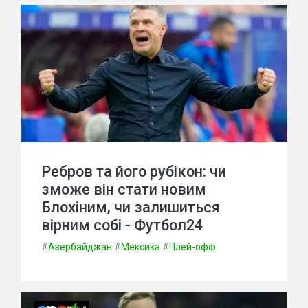
Ребров та його рубікон: чи
зможе він стати новим
Блохіним, чи залишиться
вірним собі - Футбол24
#
Азербайджан
#
Мексика
#
Плей-офф