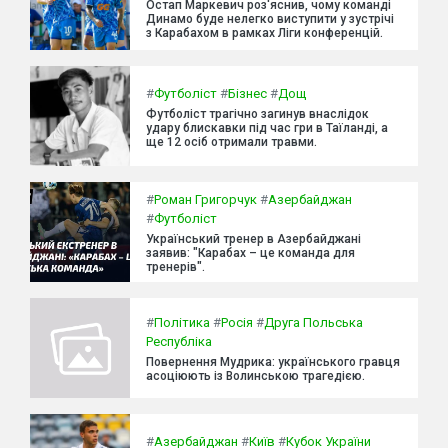
Остап Маркевич роз'яснив, чому команді
Динамо буде нелегко виступити у зустрічі
з Карабахом в рамках Ліги конференцій.
#
Футболіст
#
Бізнес
#
Дощ
Футболіст трагічно загинув внаслідок
удару блискавки під час гри в Таїланді, а
ще 12 осіб отримали травми.
#
Роман Григорчук
#
Азербайджан
#
Футболіст
Український тренер в Азербайджані
заявив: "Карабах – це команда для
тренерів".
#
Політика
#
Росія
#
Друга Польська
Республіка
Повернення Мудрика: українського гравця
асоціюють із Волинською трагедією.
#
Азербайджан
#
Київ
#
Кубок України