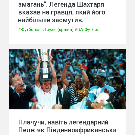
змагань". Легенда Шахтаря
вказав на гравця, який його
найбільше засмутив.
#
Футболіст
#
Грузія (країна)
#
UA-Футбол
Плачучи, навіть легендарний
Пеле: як Південноафриканська