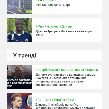
Ода Сандро Дель Пьеро
#
Мир
#
Украина
#
Донецк
Драман Траоре: «Мы взяли важные три
очка»
У тренді
#
Азербайджан
#
Тарас Качараба
#
Україна
Динамо зустрінеться з колишнім гравцем
Шахтаря, а наступним потенційним
суперником може стати ще один
вихованець цієї команди.
#
Політика
#
Україна
#
Росія
Близько 3 мільйонів на зап'ясті:
український спортсмен Мудрик здивував