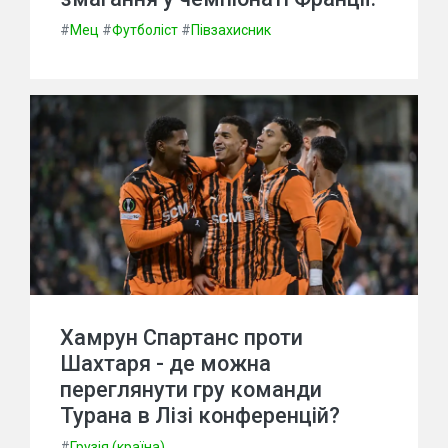
#
Мец
#
Футболіст
#
Півзахисник
Хамрун Спартанс проти
Шахтаря - де можна
переглянути гру команди
Турана в Лізі конференцій?
#
Грузія (країна)