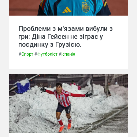
Проблеми з м'язами вибули з
гри: Діна Гейсен не зіграє у
поєдинку з Грузією.
#
Спорт
#
Футболіст
#
Іспанія