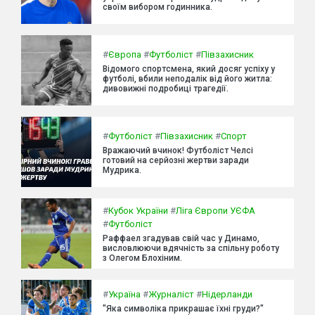
своїм вибором годинника.
#
Європа
#
Футболіст
#
Півзахисник
Відомого спортсмена, який досяг успіху у
футболі, вбили неподалік від його житла:
дивовижні подробиці трагедії.
#
Футболіст
#
Півзахисник
#
Спорт
Вражаючий вчинок! Футболіст Челсі
готовий на серйозні жертви заради
Мудрика.
#
Кубок України
#
Ліга Європи УЄФА
#
Футболіст
Раффаел згадував свій час у Динамо,
висловлюючи вдячність за спільну роботу
з Олегом Блохіним.
#
Україна
#
Журналіст
#
Нідерланди
"Яка символіка прикрашає їхні груди?"