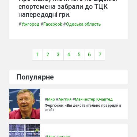
спортсмена забрали до ТЦК
напередодні гри.
#
Ужгород
#
Facebook
#
Одеська область
1
2
3
4
5
6
7
Популярне
#
Мир
#
Англия
#
Манчестер Юнайтед
Фергюсон: «Вы действительно поверили в
это?»
#
Мир
#
видео