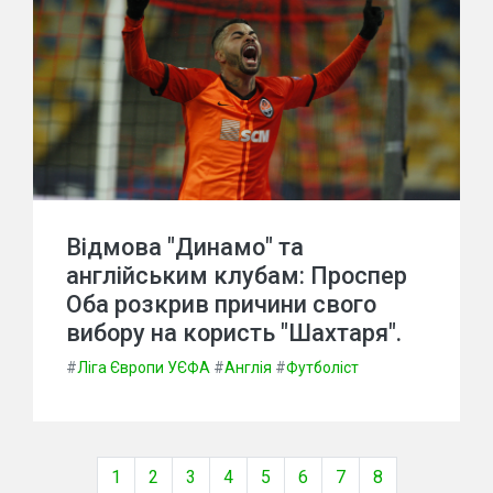
Відмова "Динамо" та
англійським клубам: Проспер
Оба розкрив причини свого
вибору на користь "Шахтаря".
#
Ліга Європи УЄФА
#
Англія
#
Футболіст
1
2
3
4
5
6
7
8