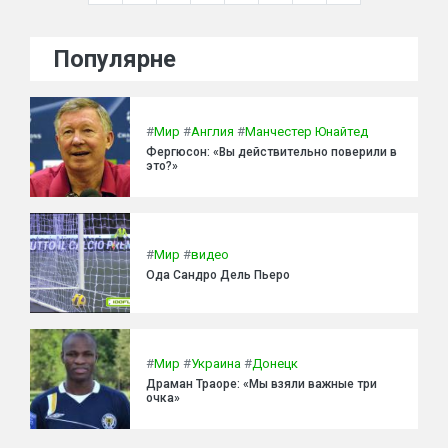
Популярне
#
Мир
#
Англия
#
Манчестер Юнайтед
Фергюсон: «Вы действительно поверили в
это?»
#
Мир
#
видео
Ода Сандро Дель Пьеро
#
Мир
#
Украина
#
Донецк
Драман Траоре: «Мы взяли важные три
очка»