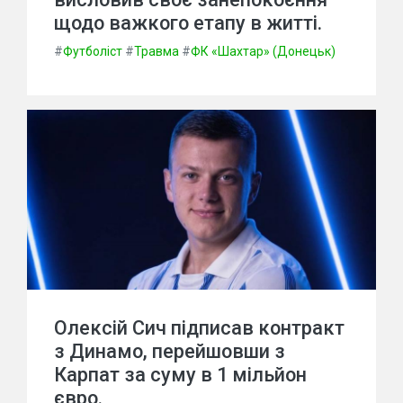
щодо важкого етапу в житті.
#
Футболіст
#
Травма
#
ФК «Шахтар» (Донецьк)
Олексій Сич підписав контракт
з Динамо, перейшовши з
Карпат за суму в 1 мільйон
євро.