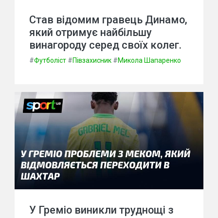
Став відомим гравець Динамо,
який отримує найбільшу
винагороду серед своїх колег.
#
Футболіст
#
Півзахисник
#
Микола Шапаренко
У Греміо виникли труднощі з