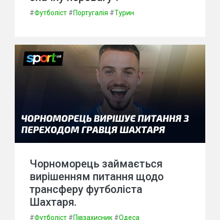
#
Футболіст
#
Португалія
#
Турин
Чорноморець займається
вирішенням питання щодо
трансферу футболіста
Шахтаря.
#
Футболіст
#
Півзахисник
#
Одеса