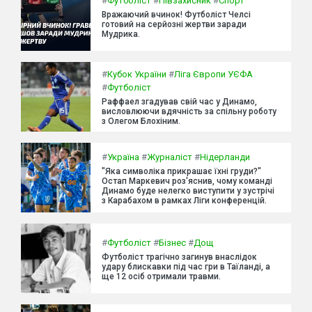
#
Футболіст
#
Півзахисник
#
Спорт
Вражаючий вчинок! Футболіст Челсі
готовий на серйозні жертви заради
Мудрика.
#
Кубок України
#
Ліга Європи УЄФА
#
Футболіст
Раффаел згадував свій час у Динамо,
висловлюючи вдячність за спільну роботу
з Олегом Блохіним.
#
Україна
#
Журналіст
#
Нідерланди
"Яка символіка прикрашає їхні груди?"
Остап Маркевич роз'яснив, чому команді
Динамо буде нелегко виступити у зустрічі
з Карабахом в рамках Ліги конференцій.
#
Футболіст
#
Бізнес
#
Дощ
Футболіст трагічно загинув внаслідок
удару блискавки під час гри в Таїланді, а
ще 12 осіб отримали травми.