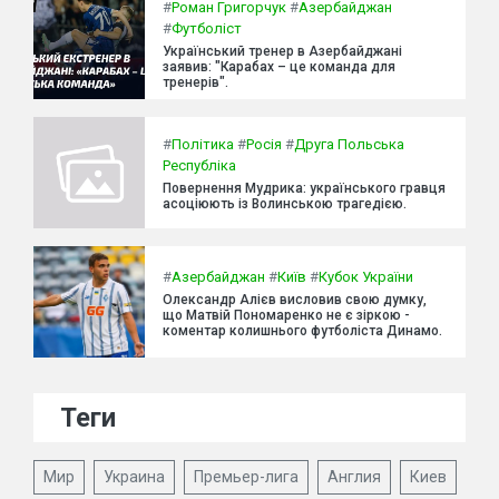
#
Роман Григорчук
#
Азербайджан
#
Футболіст
Український тренер в Азербайджані
заявив: "Карабах – це команда для
тренерів".
#
Політика
#
Росія
#
Друга Польська
Республіка
Повернення Мудрика: українського гравця
асоціюють із Волинською трагедією.
#
Азербайджан
#
Київ
#
Кубок України
Олександр Алієв висловив свою думку,
що Матвій Пономаренко не є зіркою -
коментар колишнього футболіста Динамо.
Теги
Мир
Украина
Премьер-лига
Англия
Киев