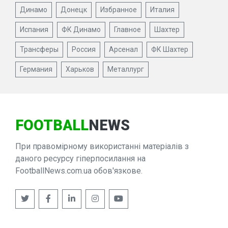
Динамо
Донецк
Избранное
Италия
Испания
ФК Динамо
Главное
Шахтер
Трансферы
Россия
Арсенал
ФК Шахтер
Германия
Харьков
Металлург
FOOTBALL
NEWS
При правомірному використанні матеріалів з
даного ресурсу гіперпосилання на
FootballNews.com.ua обов'язкове.