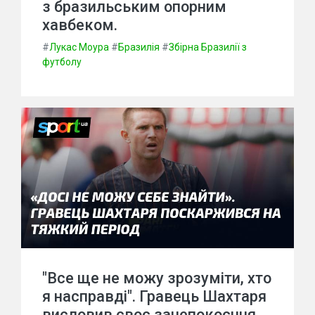
з бразильським опорним
хавбеком.
#
Лукас Моура
#
Бразилія
#
Збірна Бразилії з
футболу
"Все ще не можу зрозуміти, хто
я насправді". Гравець Шахтаря
висловив своє занепокоєння