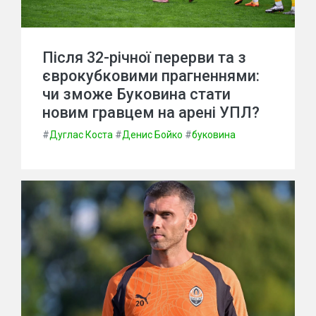
Після 32-річної перерви та з
єврокубковими прагненнями:
чи зможе Буковина стати
новим гравцем на арені УПЛ?
#
Дуглас Коста
#
Денис Бойко
#
буковина