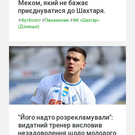
Меком, який не бажає
приєднуватися до Шахтаря.
#
Футболіст
#
Півзахисник
#
ФК «Шахтар»
(Донецьк)
"Його надто розрекламували":
видатний тренер висловив
незадоволення щодо молодого