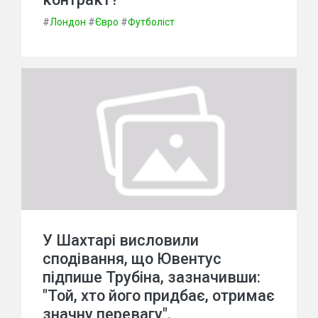
#
Лондон
#
Євро
#
Футболіст
У Шахтарі висловили
сподівання, що Ювентус
підпише Трубіна, зазначивши:
"Той, хто його придбає, отримає
значну перевагу".