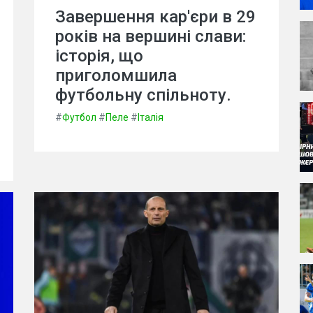
Завершення кар'єри в 29
років на вершині слави:
історія, що
приголомшила
футбольну спільноту.
#
Футбол
#
Пеле
#
Італія