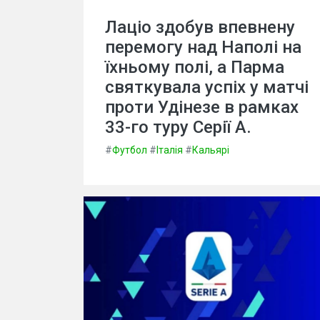
Лаціо здобув впевнену
перемогу над Наполі на
їхньому полі, а Парма
святкувала успіх у матчі
проти Удінезе в рамках
33-го туру Серії А.
#
Футбол
#
Італія
#
Кальярі