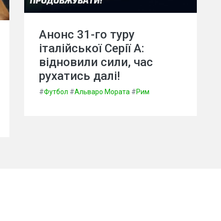
Анонс 31-го туру
італійської Серії А:
відновили сили, час
рухатись далі!
#
Футбол
#
Альваро Мората
#
Рим