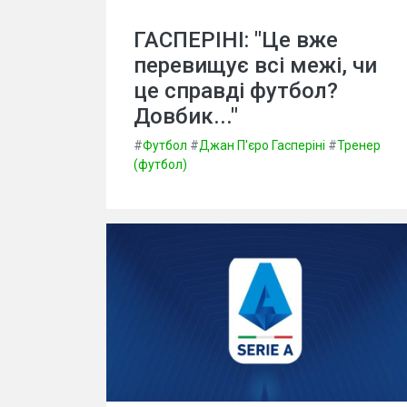
ГАСПЕРІНІ: "Це вже
перевищує всі межі, чи
це справді футбол?
Довбик..."
#
Футбол
#
Джан П'єро Гасперіні
#
Тренер
(футбол)