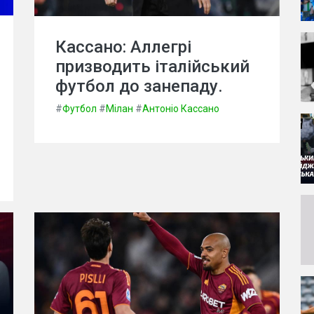
Кассано: Аллегрі
призводить італійський
футбол до занепаду.
#
Футбол
#
Мілан
#
Антоніо Кассано