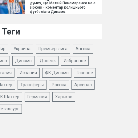
думку, що Матвій Пономаренко не є
зіркою - коментар колишнього
футболіста Динамо.
Теги
ир
Украина
Премьер-лига
Англия
иев
Динамо
Донецк
Избранное
талия
Испания
ФК Динамо
Главное
ахтер
Трансферы
Россия
Арсенал
К Шахтер
Германия
Харьков
еталлург