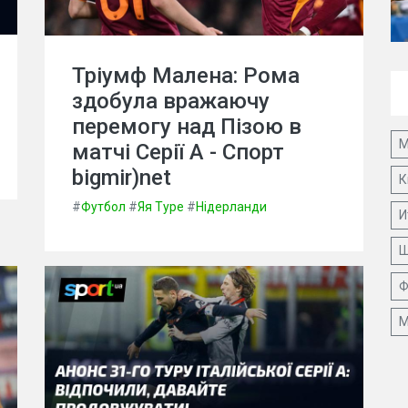
Тріумф Малена: Рома
здобула вражаючу
перемогу над Пізою в
М
матчі Серії А - Спорт
bigmir)net
К
#
Футбол
#
Яя Туре
#
Нідерланди
И
Ш
Ф
М