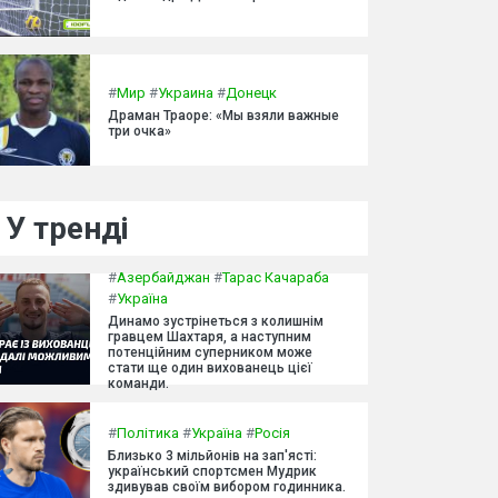
#
Мир
#
Украина
#
Донецк
Драман Траоре: «Мы взяли важные
три очка»
У тренді
#
Азербайджан
#
Тарас Качараба
#
Україна
Динамо зустрінеться з колишнім
гравцем Шахтаря, а наступним
потенційним суперником може
стати ще один вихованець цієї
команди.
#
Політика
#
Україна
#
Росія
Близько 3 мільйонів на зап'ясті:
український спортсмен Мудрик
здивував своїм вибором годинника.