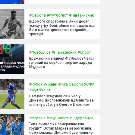
#
Європа
#
Футболіст
#
Півзахисник
Відомого спортсмена, який досяг
успіху у футболі, вбили неподалік від
його житла: дивовижні подробиці
трагедії.
#
Футболіст
#
Півзахисник
#
Спорт
Вражаючий вчинок! Футболіст Челсі
готовий на серйозні жертви заради
Мудрика.
#
Кубок України
#
Ліга Європи УЄФА
#
Футболіст
Раффаел згадував свій час у
Динамо, висловлюючи вдячність за
спільну роботу з Олегом Блохіним.
#
Україна
#
Журналіст
#
Нідерланди
"Яка символіка прикрашає їхні
груди?" Остап Маркевич роз'яснив,
чому команді Динамо буде нелегко