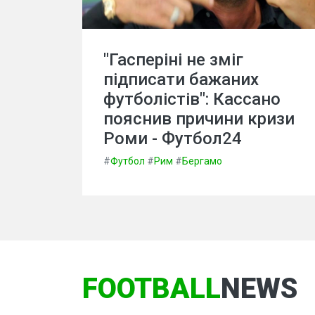
"Гасперіні не зміг
підписати бажаних
футболістів": Кассано
пояснив причини кризи
Роми - Футбол24
#
Футбол
#
Рим
#
Бергамо
FOOTBALL
NEWS