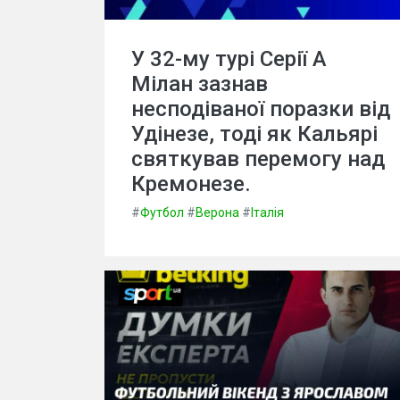
У 32-му турі Серії А
Мілан зазнав
несподіваної поразки від
Удінезе, тоді як Кальярі
святкував перемогу над
Кремонезе.
#
Футбол
#
Верона
#
Італія