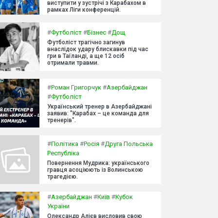
виступити у зустрічі з Карабахом в
рамках Ліги конференцій.
#
Футболіст
#
Бізнес
#
Дощ
Футболіст трагічно загинув
внаслідок удару блискавки під час
гри в Таїланді, а ще 12 осіб
отримали травми.
#
Роман Григорчук
#
Азербайджан
#
Футболіст
Український тренер в Азербайджані
заявив: "Карабах – це команда для
тренерів".
#
Політика
#
Росія
#
Друга Польська
Республіка
Повернення Мудрика: українського
гравця асоціюють із Волинською
трагедією.
#
Азербайджан
#
Київ
#
Кубок
України
Олександр Алієв висловив свою