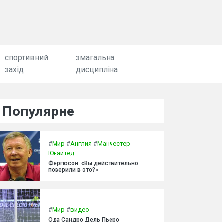
спортивний
змагальна
захід
дисципліна
Популярне
#
Мир
#
Англия
#
Манчестер
Юнайтед
Фергюсон: «Вы действительно
поверили в это?»
#
Мир
#
видео
Ода Сандро Дель Пьеро