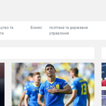
цтво та
Бізнес
політика та державне
ги
управління