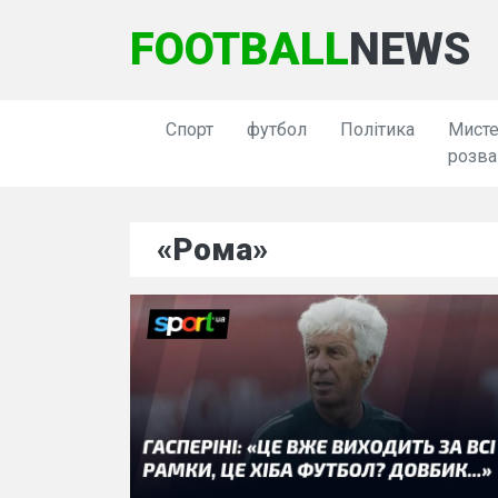
FOOTBALL
NEWS
Спорт
футбол
Політика
Мисте
розва
«Рома»