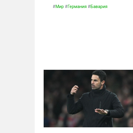
#
Мир
#
Германия
#
Бавария