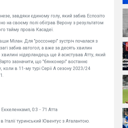
езе, завдяки єдиному голу, який забив Еспозіто
іно на своєму полі обіграв Верону з результатом
ого тайму провів Касадеї.
вши Мілан. Для "россонері" зустріч почалася з
загі забив автогол, а вже за десять хвилин
 хвилині нідерландець ще й асистував Атту, який
Варто зазначити, що "бянконері" востаннє
 коли в 11-му турі Серії А сезону 2023/24
1.
37 Еккеленкамп, 0:3 - 71 Атта
в Італії туринський Ювентус з Аталантою.