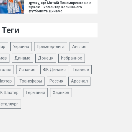
думку, що Матвій Пономаренко не є
зіркою - коментар колишнього
футболіста Динамо.
Теги
ир
Украина
Премьер-лига
Англия
иев
Динамо
Донецк
Избранное
талия
Испания
ФК Динамо
Главное
ахтер
Трансферы
Россия
Арсенал
К Шахтер
Германия
Харьков
еталлург