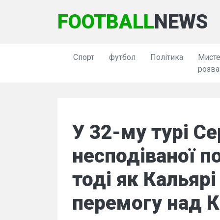
FOOTBALL
NEWS
Спорт
футбол
Політика
Мисте
розва
У 32-му турі Се
несподіваної по
тоді як Кальярі
перемогу над 