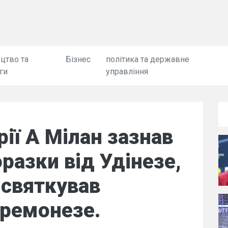
цтво та
Бізнес
політика та державне
ги
управління
рії А Мілан зазнав
разки від Удінезе,
 святкував
Кремонезе.