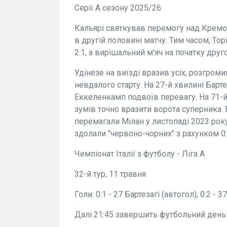
Серії А сезону 2025/26.
Кальярі святкував перемогу над Кремон
в другій половині матчу. Тим часом, Тор
2:1, а вирішальний м'яч на початку друг
Удінезе на виїзді вразив усіх, розгроми
невдалого старту. На 27-й хвилині Барте
Еккеленкамп подвоїв перевагу. На 71-й
зумів точно вразити ворота суперника. 
перемагали Мілан у листопаді 2023 року,
здолали "червоно-чорних" з рахунком 0:
Чемпіонат Італії з футболу - Ліга А
32-й тур, 11 травня
Голи: 0:1 - 27 Бартезагі (автогол), 0:2 - 
Далі 21:45 завершить футбольний день 