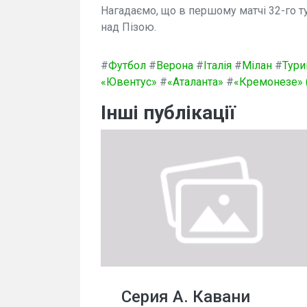
Нагадаємо, що в першому матчі 32-го т
над Пізою.
#
Футбол
#
Верона
#
Італія
#
Мілан
#
Тури
«Ювентус»
#
«Аталанта»
#
«Кремонезе» 
Інші публікації
Серия А. Кавани