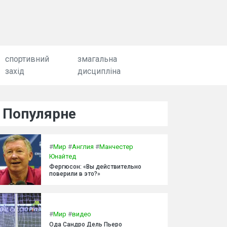
спортивний
змагальна
захід
дисципліна
Популярне
#
Мир
#
Англия
#
Манчестер
Юнайтед
Фергюсон: «Вы действительно
поверили в это?»
#
Мир
#
видео
Ода Сандро Дель Пьеро