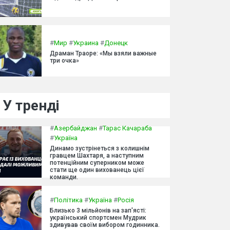
#
Мир
#
Украина
#
Донецк
Драман Траоре: «Мы взяли важные
три очка»
У тренді
#
Азербайджан
#
Тарас Качараба
#
Україна
Динамо зустрінеться з колишнім
гравцем Шахтаря, а наступним
потенційним суперником може
стати ще один вихованець цієї
команди.
#
Політика
#
Україна
#
Росія
Близько 3 мільйонів на зап'ясті:
український спортсмен Мудрик
здивував своїм вибором годинника.