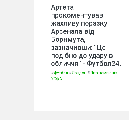
Артета
прокоментував
жахливу поразку
Арсенала від
Борнмута,
зазначивши: "Це
подібно до удару в
обличчя" - Футбол24.
#
Футбол
#
Лондон
#
Ліга чемпіонів
УЄФА