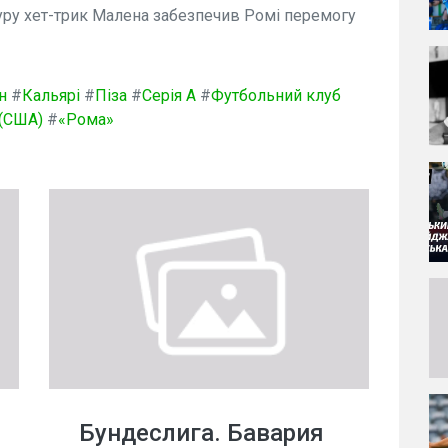
уру хет-трик Малена забезпечив Ромі перемогу
н
#
Кальярі
#
Піза
#
Серія А
#
Футбольний клуб
(США)
#
«Рома»
Бундеслига. Бавария