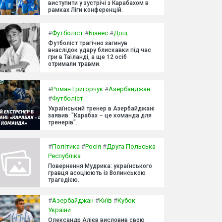
виступити у зустрічі з Карабахом в
рамках Ліги конференцій.
#
Футболіст
#
Бізнес
#
Дощ
Футболіст трагічно загинув
внаслідок удару блискавки під час
гри в Таїланді, а ще 12 осіб
отримали травми.
#
Роман Григорчук
#
Азербайджан
#
Футболіст
Український тренер в Азербайджані
заявив: "Карабах – це команда для
тренерів".
#
Політика
#
Росія
#
Друга Польська
Республіка
Повернення Мудрика: українського
гравця асоціюють із Волинською
трагедією.
#
Азербайджан
#
Київ
#
Кубок
України
Олександр Алієв висловив свою