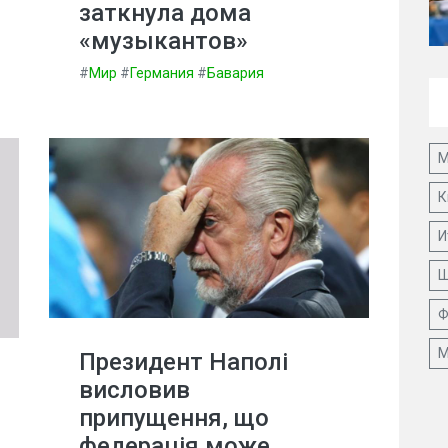
заткнула дома
«музыкантов»
#
Мир
#
Германия
#
Бавария
М
К
И
Ш
Ф
М
Президент Наполі
висловив
припущення, що
федерація може