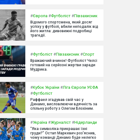
#
Європа
#
Футболіст
#
Півзахисник
Відомого спортсмена, який досяг
успіху у футболі, вбили неподалік від
його житла: дивовижні подробиці
трагедії.
#
Футболіст
#
Півзахисник
#
Спорт
Вражаючий вчинок! Футболіст Челсі
готовий на серйозні жертви заради
Мудрика.
#
Кубок України
#
Ліга Європи УЄФА
#
Футболіст
Раффаел згадував свій час у
Динамо, висловлюючи вдячність за
спільну роботу з Олегом Блохіним.
#
Україна
#
Журналіст
#
Нідерланди
"Яка символіка прикрашає їхні
груди?" Остап Маркевич роз'яснив,
чому команді Динамо буде нелегко