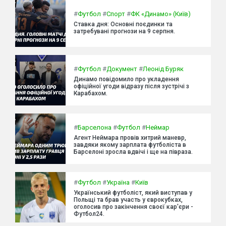
#
Футбол
#
Спорт
#
ФК «Динамо» (Київ)
Ставка дня: Основні поєдинки та
затребувані прогнози на 9 серпня.
#
Футбол
#
Документ
#
Леонід Буряк
Динамо повідомило про укладення
офіційної угоди відразу після зустрічі з
Карабахом.
#
Барселона
#
Футбол
#
Неймар
Агент Неймара провів хитрий маневр,
завдяки якому зарплата футболіста в
Барселоні зросла вдвічі і ще на півраза.
#
Футбол
#
Україна
#
Київ
Український футболіст, який виступав у
Польщі та брав участь у єврокубках,
оголосив про закінчення своєї кар'єри -
Футбол24.