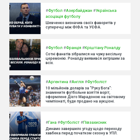
#
Футбол
#
Азербайджан
#
Українська
асоціація футболу
Шевченко визначив своїх фаворитів у
суперечці між ФІФА та УЄФА.
#
Футбол
#
Франція
#
Кріштіану Роналду
Сотні фанатів зібралися на чужу весільну
церемонію. Роналду виявився хитрішим за
всіх.
#
Аргентина
#
Англія
#
Футболіст
10 мільйонів доларів за "Руку Бога":
знамените футбольне взяття воріт,
оформлене Дієго Марадоною на світовому
чемпіонаті, буде продано на аукціоні.
#
Гана
#
Футболіст
#
Півзахисник
Динамо завершило угоду щодо переходу
хавбека перед початком сезону в УПЛ.