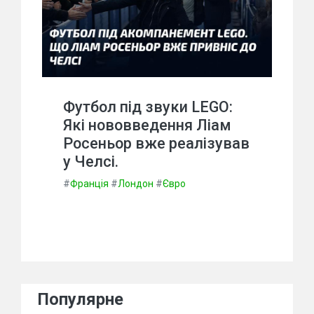
Футбол під звуки LEGO:
Які нововведення Ліам
Росеньор вже реалізував
у Челсі.
#
Франція
#
Лондон
#
Євро
Популярне