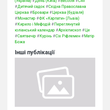
(Україна)
#
День (Київ)
#
Весілля
#
Сніг
#
Дитячий садок
#
Східна Православна
Церква
#
Бровари
#
Церква (будівля)
#
Монастир
#
ФК «Карпати» (Львів)
#
Кирило і Мефодій
#
Переглянутий
юліанський календар
#
Архієпископ
#
Це
#
Святвечір
#
Курінь
#
Сіх Ріфлемен
#
Матір
Божа
Інші публікації