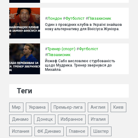
#
Лондон
#
Футболіст
#
Півзахисник
Один з провідних клубів в Україні знайшов
нову альтернативу для Вінісіуса Жуніора.
#
Тренер (спорт)
#
Футболіст
#
Півзахисник
Йожеф Сабо висловлює стурбованість
щодо Мудрика. Тренер звернувся до
Михайла.
Теги
Мир
Украина
Премьер-лига
Англия
Киев
Динамо
Донецк
Избранное
Италия
Испания
ФК Динамо
Главное
Шахтер