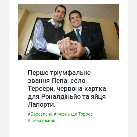
Перше тріумфальне
звання Пепа: село
Терсери, червона картка
для Роналдіньйо та яйця
Лапорти.
#
Барселона
#
Фернандо Торрес
#
Півзахисник