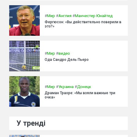
#
Мир
#
Англия
#
Манчестер Юнайтед
Фергюсон: «Вы действительно поверили в
это?»
#
Мир
#
видео
Ода Сандро Дель Пьеро
#
Мир
#
Украина
#
Донецк
Драман Траоре: «Мы взяли важные три
очка»
У тренді