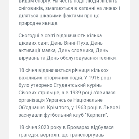
видам спорту. На честь події люди ліплять
сніговиків, змагаються в катанні на лижах і
діляться цікавими фактами про це
природне явище.
Сьогодні в світі відзначають кілька
цікавих свят: День Вінні-Пуха, День
активації маяка, День словника, День
вірувань та День обслуговування техніки.
18 січня відзначається річниця кількох
важливих історичних подій. У 1918 році
було утворено Студентський курінь
Січових стрільців, а в 1939 році з'явилася
організація Українське Національне
Об'єднання. Крім того, у 1963 році в Львові
заснували футбольний клуб "Карпати".
18 січня 2023 року в Броварах відбулася
трагедія: вертоліт, що транспортував