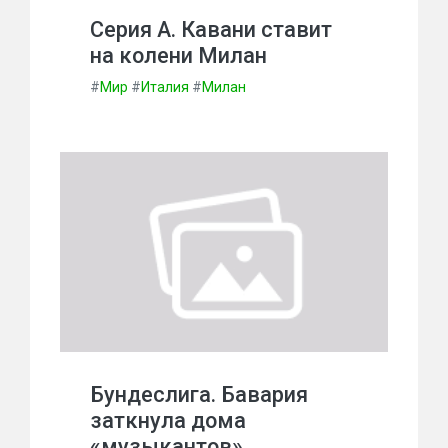
Серия А. Кавани ставит
на колени Милан
#
Мир
#
Италия
#
Милан
Бундеслига. Бавария
заткнула дома
«музыкантов»