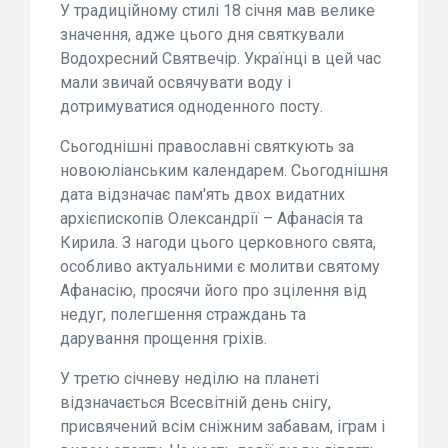
У традиційному стилі 18 січня мав велике
значення, адже цього дня святкували
Водохресний Святвечір. Українці в цей час
мали звичай освячувати воду і
дотримуватися одноденного посту.
Сьогоднішні православні святкують за
новоюліанським календарем. Сьогоднішня
дата відзначає пам'ять двох видатних
архієпископів Олександрії – Афанасія та
Кирила. З нагоди цього церковного свята,
особливо актуальними є молитви святому
Афанасію, просячи його про зцілення від
недуг, полегшення страждань та
дарування прощення гріхів.
У третю січневу неділю на планеті
відзначається Всесвітній день снігу,
присвячений всім сніжним забавам, іграм і