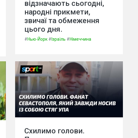
відзначають сьогодні,
народні прикмети,
звичаї та обмеження
цього дня.
#
Нью-Йорк
#
Ізраїль
#
Німеччина
Схилимо голови.