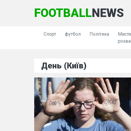
FOOTBALL
NEWS
Спорт
футбол
Політика
Мисте
розва
День (Київ)