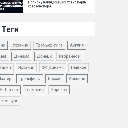
в списку найвідоміших трансферів
Трабзонспора.
Теги
ир
Украина
Премьер-лига
Англия
иев
Динамо
Донецк
Избранное
талия
Испания
ФК Динамо
Главное
ахтер
Трансферы
Россия
Арсенал
К Шахтер
Германия
Харьков
еталлург