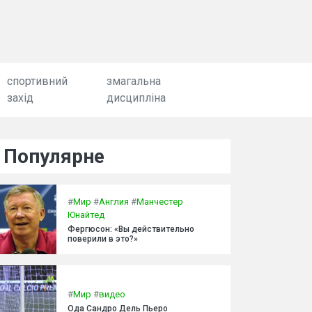
спортивний
змагальна
захід
дисципліна
Популярне
#
Мир
#
Англия
#
Манчестер
Юнайтед
Фергюсон: «Вы действительно
поверили в это?»
#
Мир
#
видео
Ода Сандро Дель Пьеро