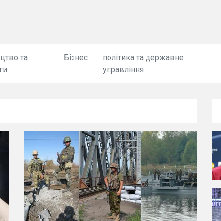
цтво та
Бізнес
політика та державне
ги
управління