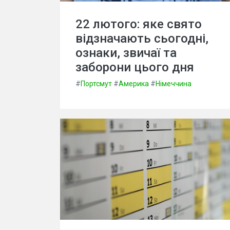
22 лютого: яке свято
відзначають сьогодні,
ознаки, звичаї та
заборони цього дня
#
Портсмут
#
Америка
#
Німеччина