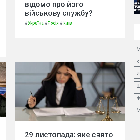
відомо про його
військову службу?
#
Україна
#
Росія
#
Київ
М
К
И
Ш
Ф
М
29 листопада: яке свято