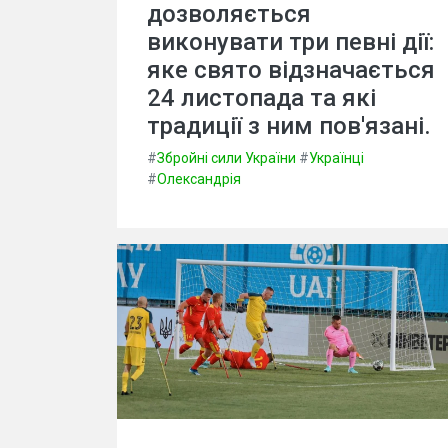
дозволяється
виконувати три певні дії:
яке свято відзначається
24 листопада та які
традиції з ним пов'язані.
#
Збройні сили України
#
Українці
#
Олександрія