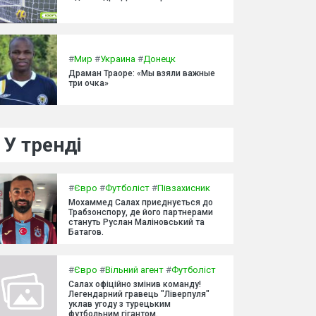
#
Мир
#
Украина
#
Донецк
Драман Траоре: «Мы взяли важные
три очка»
У тренді
#
Євро
#
Футболіст
#
Півзахисник
Мохаммед Салах приєднується до
Трабзонспору, де його партнерами
стануть Руслан Маліновський та
Батагов.
#
Євро
#
Вільний агент
#
Футболіст
Салах офіційно змінив команду!
Легендарний гравець "Ліверпуля"
уклав угоду з турецьким
футбольним гігантом.