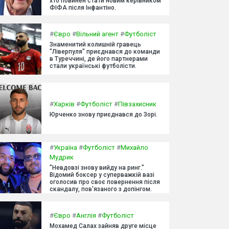
хто повинен стати новим керівником
ФІФА після Інфантіно.
#
Євро
#
Вільний агент
#
Футболіст
Знаменитий колишній гравець
"Ліверпуля" приєднався до команди
в Туреччині, де його партнерами
стали українські футболісти.
#
Харків
#
Футболіст
#
Півзахисник
Юрченко знову приєднався до Зорі.
#
Україна
#
Футболіст
#
Михайло
Мудрик
"Невдовзі знову вийду на ринг."
Відомий боксер у суперважкій вазі
оголосив про своє повернення після
скандалу, пов'язаного з допінгом.
#
Євро
#
Англія
#
Футболіст
Мохамед Салах зайняв друге місце