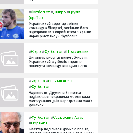
#
Футболіст
#
Дніпро
#
Грузія
(країна)
Український воротар змінив
команду в Білорусі, оскільки його
підозрювали у спробі втечі з країни
через річку Тису - Футбол24.
#
Євро
#
Футболіст
#
Півзахисник
Циганков висунув вимогу Жироні.
Український футболіст прагне
покинути команду вже цього літа.
#
Україна
#
Вільний агент
#
Футболіст
Чарівність. Дружина Зінченка
поділилася яскравими моментами
святкування днів народження своїх
донечок.
#
Футболіст
#
Саудівська Аравія
#
Норвегія
Блаттер поділився думкою про те,