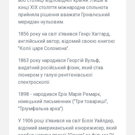
або столиці відповідної країни. Лише в
кінці XIX століття міжнародна спільнота
прийняла рішення вважати Грінвічський
меридіан нульовим.
1856 року на світ з'явився Генрі Хаггард,
англійський автор, відомий своєю книгою
"Копії царя Соломона".
1863 року народився Георгій Вульф,
видатний російський фізик, який став
піонером у галузі рентгенівської
спектроскопії.
1898 - народився Еріх Марія Ремарк,
німецький письменник ("Три товариші",
"Тріумфальна арка").
У 1906 році з'явився на світ Біллі Уайлдер,
відомий американський кінорежисер, який