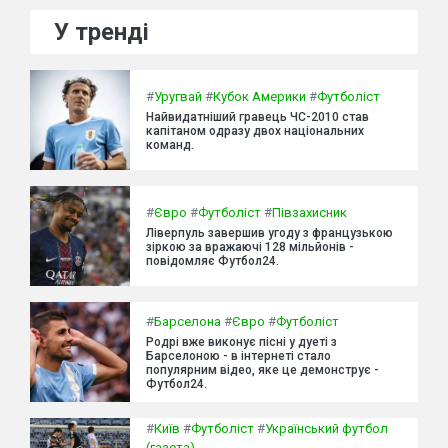
У тренді
#
Уругвай
#
Кубок Америки
#
Футболіст
Найвидатніший гравець ЧС-2010 став
капітаном одразу двох національних
команд.
#
Євро
#
Футболіст
#
Півзахисник
Ліверпуль завершив угоду з французькою
зіркою за вражаючі 128 мільйонів -
повідомляє Футбол24.
#
Барселона
#
Євро
#
Футболіст
Родрі вже виконує пісні у дуеті з
Барселоною - в інтернеті стало
популярним відео, яке це демонструє -
Футбол24.
#
Київ
#
Футболіст
#
Український футбол
(газета)