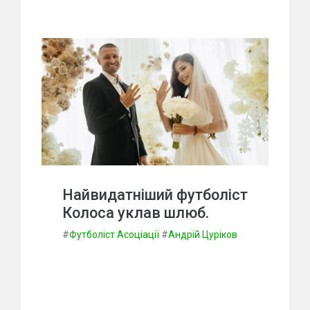
Найвидатніший футболіст
Колоса уклав шлюб.
#
Футболіст Асоціації
#
Андрій Цуріков