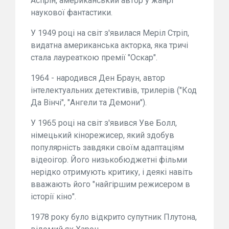
Аспрін, американський автор у жанрі
наукової фантастики.
У 1949 році на світ з'явилася Меріл Стріп,
видатна американська акторка, яка тричі
стала лауреаткою премії "Оскар".
1964 - народився Ден Браун, автор
інтелектуальних детективів, трилерів ("Код
Да Вінчі", "Ангели та Демони").
У 1965 році на світ з'явився Уве Болл,
німецький кінорежисер, який здобув
популярність завдяки своїм адаптаціям
відеоігор. Його низькобюджетні фільми
нерідко отримують критику, і деякі навіть
вважають його "найгіршим режисером в
історії кіно".
1978 року було відкрито супутник Плутона,