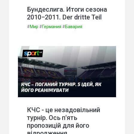
Бундеслига. Итоги сезона
2010−2011. Der dritte Teil
#
Мир
#
Германия
#
Бавария
КЧС - це незадовільний
турнір. Ось п'ять
пропозицій для його
відродження.