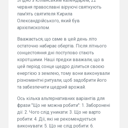
Згідно з Юліанським календарем, 22
червня православні віруючі святкують
пам'ять святителя Кирила
Олександрійського, який був
архієпископом.
Вважається, що саме в цей день літо
остаточно набирає обертів. Після літнього
сонцестояння дні поступово стають
коротшими. Наші предки вважали, що в
цей період сонце щедро ділиться своєю
енергією з землею, тому вони виконували
різноманітні ритуали, щоб задобрити його
та забезпечити щедрий врожай.
Ось кілька альтернативних варіантів для
фрази "Що не можна робити": 1. Заборонені
дії: 2. Чого слід уникати: 3. Що не варто
робити: 4. Дії, які не рекомендується
виконувати: 5. Що не слід робити: 6.