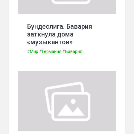
Бундеслига. Бавария
заткнула дома
«музыкантов»
#
Мир
#
Германия
#
Бавария