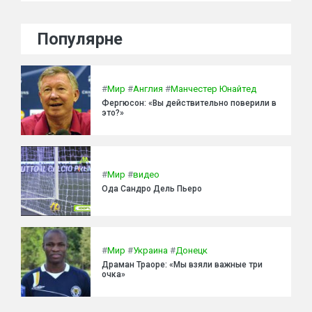
Популярне
#
Мир
#
Англия
#
Манчестер Юнайтед
Фергюсон: «Вы действительно поверили в
это?»
#
Мир
#
видео
Ода Сандро Дель Пьеро
#
Мир
#
Украина
#
Донецк
Драман Траоре: «Мы взяли важные три
очка»