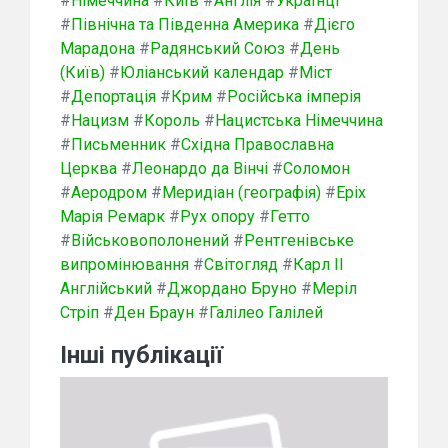
#
Німеччина
#
Київ
#
Англія
#
Українці
#
Північна та Південна Америка
#
Дієго
Марадона
#
Радянський Союз
#
День
(Київ)
#
Юліанський календар
#
Міст
#
Депортація
#
Крим
#
Російська імперія
#
Нацизм
#
Король
#
Нацистська Німеччина
#
Письменник
#
Східна Православна
Церква
#
Леонардо да Вінчі
#
Соломон
#
Аеродром
#
Меридіан (географія)
#
Еріх
Марія Ремарк
#
Рух опору
#
Гетто
#
Військовополонений
#
Рентгенівське
випромінювання
#
Світогляд
#
Карл II
Англійський
#
Джордано Бруно
#
Меріл
Стріп
#
Ден Браун
#
Галілео Галілей
Інші публікації