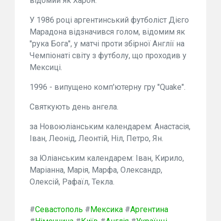
відомий як Харон.
У 1986 році аргентинський футболіст Дієго
Марадона відзначився голом, відомим як
"рука Бога", у матчі проти збірної Англії на
Чемпіонаті світу з футболу, що проходив у
Мексиці.
1996 - випущено комп'ютерну гру "Quake".
Святкують день ангела.
за Новоюліанським календарем: Анастасія,
Іван, Леонід, Леонтій, Ніл, Петро, Ян.
за Юліанським календарем: Іван, Кирило,
Маріанна, Марія, Марфа, Олександр,
Олексій, Рафаїл, Текла.
#
Севастополь
#
Мексика
#
Аргентина