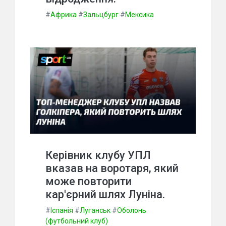
#
Африка
#
Зальцбург
#
Мексика
Керівник клубу УПЛ
вказав на воротаря, який
може повторити
кар'єрний шлях Луніна.
#
Іспанія
#
Луганськ
#
Оболонь
(футбольний клуб)