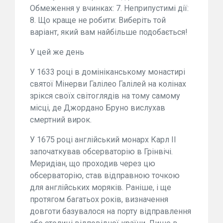
Обмеження у вчинках: 7. Неприпустимі дії:
8. Що краще не робити: Виберіть той
варіант, який вам найбільше подобається!
У цей же день
У 1633 році в домініканському монастирі
святої Мінерви Галілео Галілей на колінах
зрікся своїх світоглядів на тому самому
місці, де Джордано Бруно вислухав
смертний вирок.
У 1675 році англійський монарх Карл II
започаткував обсерваторію в Грінвічі.
Меридіан, що проходив через цю
обсерваторію, став відправною точкою
для англійських моряків. Раніше, і ще
протягом багатьох років, визначення
довготи базувалося на порту відправлення