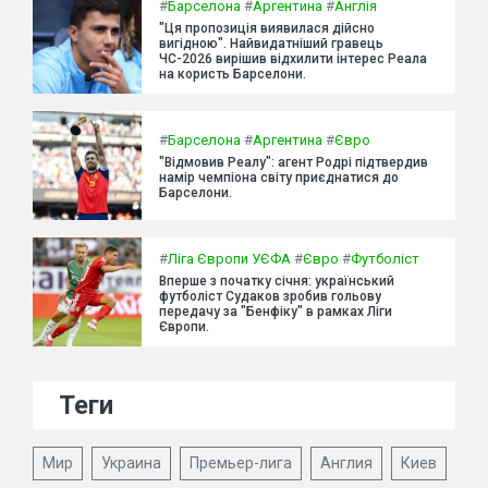
#
Барселона
#
Аргентина
#
Англія
"Ця пропозиція виявилася дійсно
вигідною". Найвидатніший гравець
ЧС-2026 вирішив відхилити інтерес Реала
на користь Барселони.
#
Барселона
#
Аргентина
#
Євро
"Відмовив Реалу": агент Родрі підтвердив
намір чемпіона світу приєднатися до
Барселони.
#
Ліга Європи УЄФА
#
Євро
#
Футболіст
Вперше з початку січня: український
футболіст Судаков зробив гольову
передачу за "Бенфіку" в рамках Ліги
Європи.
Теги
Мир
Украина
Премьер-лига
Англия
Киев