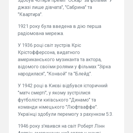
здобув чотири премії "Оскар" за фільми "У
джазі лише дівчата", "Сабрина" та
"Квартира".
1921 року була введена в дію перша
радіомовна мережа.
У 1936 році світ зустрів Кріс
Крістофферсона, видатного
американського музиканта та актора,
відомого своїми ролями у фільмах "Зірка
народилася", "Конвой" та "Блейд".
У 1942 році в Києві відбувся історичний
"матч смерті", у якому зустрілися
футболісти київського "Динамо" та
команди німецького "Люфтваффе".
Українці здобули перемогу з рахунком 5:3.
1946 року з'явився на світ Роберт Лінн