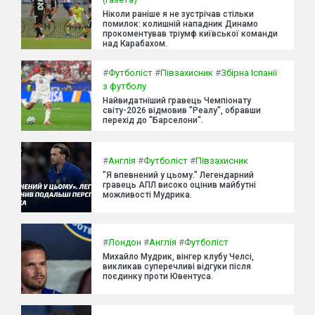
Ніколи раніше я не зустрічав стільки
помилок: колишній нападник Динамо
прокоментував тріумф київської команди
над Карабахом.
#
Футболіст
#
Півзахисник
#
Збірна Іспанії
з футболу
Найвидатніший гравець Чемпіонату
світу-2026 відмовив "Реалу", обравши
перехід до "Барселони".
#
Англія
#
Футболіст
#
Півзахисник
"Я впевнений у цьому." Легендарний
гравець АПЛ високо оцінив майбутні
можливості Мудрика.
#
Лондон
#
Англія
#
Футболіст
Михайло Мудрик, вінгер клубу Челсі,
викликав суперечливі відгуки після
поєдинку проти Ювентуса.