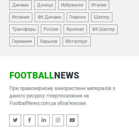
Динамо
Донецк
Избранное
Италия
Испания
ФК Динамо
Главное
Шахтер
Трансферы
Россия
Арсенал
ФК Шахтер
Германия
Харьков
Металлург
FOOTBALL
NEWS
При правомірному використанні матеріалів з
даного ресурсу гіперпосилання на
FootballNews.com.ua обов'язкове.