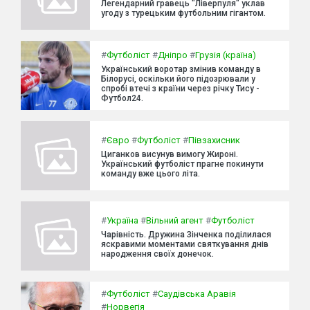
Легендарний гравець "Ліверпуля" уклав
угоду з турецьким футбольним гігантом.
#
Футболіст
#
Дніпро
#
Грузія (країна)
Український воротар змінив команду в
Білорусі, оскільки його підозрювали у
спробі втечі з країни через річку Тису -
Футбол24.
#
Євро
#
Футболіст
#
Півзахисник
Циганков висунув вимогу Жироні.
Український футболіст прагне покинути
команду вже цього літа.
#
Україна
#
Вільний агент
#
Футболіст
Чарівність. Дружина Зінченка поділилася
яскравими моментами святкування днів
народження своїх донечок.
#
Футболіст
#
Саудівська Аравія
#
Норвегія