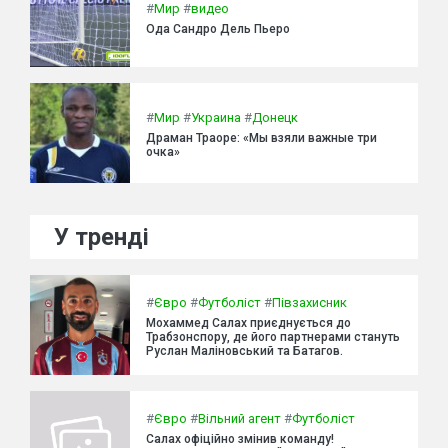
#
Мир
#
видео
Ода Сандро Дель Пьеро
#
Мир
#
Украина
#
Донецк
Драман Траоре: «Мы взяли важные три
очка»
У тренді
#
Євро
#
Футболіст
#
Півзахисник
Мохаммед Салах приєднується до
Трабзонспору, де його партнерами стануть
Руслан Маліновський та Батагов.
#
Євро
#
Вільний агент
#
Футболіст
Салах офіційно змінив команду!