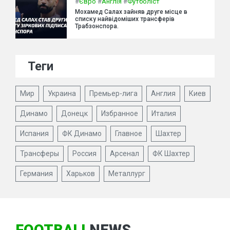
#
Євро
#
Англія
#
Футболіст
Мохамед Салах зайняв друге місце в
списку найвідоміших трансферів
Трабзонспора.
Теги
Мир
Украина
Премьер-лига
Англия
Киев
Динамо
Донецк
Избранное
Италия
Испания
ФК Динамо
Главное
Шахтер
Трансферы
Россия
Арсенал
ФК Шахтер
Германия
Харьков
Металлург