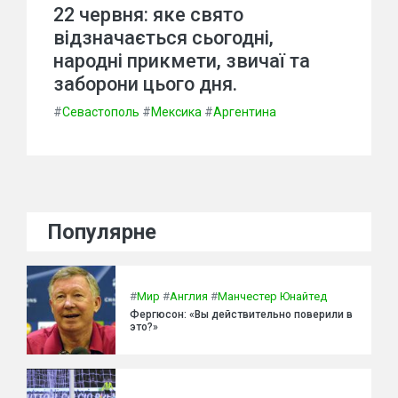
22 червня: яке свято
відзначається сьогодні,
народні прикмети, звичаї та
заборони цього дня.
#
Севастополь
#
Мексика
#
Аргентина
Популярне
#
Мир
#
Англия
#
Манчестер Юнайтед
Фергюсон: «Вы действительно поверили в
это?»