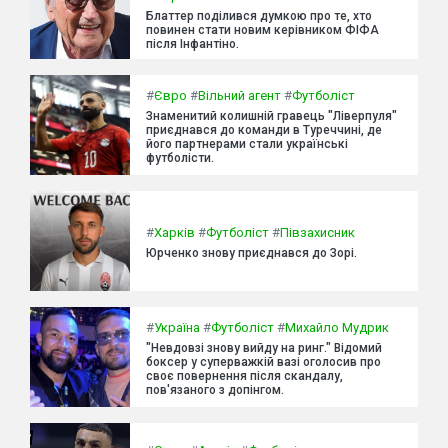
Блаттер поділився думкою про те, хто
повинен стати новим керівником ФІФА
після Інфантіно.
#
Євро
#
Вільний агент
#
Футболіст
Знаменитий колишній гравець "Ліверпуля"
приєднався до команди в Туреччині, де
його партнерами стали українські
футболісти.
#
Харків
#
Футболіст
#
Півзахисник
Юрченко знову приєднався до Зорі.
#
Україна
#
Футболіст
#
Михайло Мудрик
"Невдовзі знову вийду на ринг." Відомий
боксер у суперважкій вазі оголосив про
своє повернення після скандалу,
пов'язаного з допінгом.