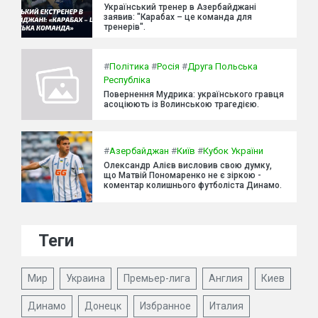
Український тренер в Азербайджані
заявив: "Карабах – це команда для
тренерів".
#
Політика
#
Росія
#
Друга Польська
Республіка
Повернення Мудрика: українського гравця
асоціюють із Волинською трагедією.
#
Азербайджан
#
Київ
#
Кубок України
Олександр Алієв висловив свою думку,
що Матвій Пономаренко не є зіркою -
коментар колишнього футболіста Динамо.
Теги
Мир
Украина
Премьер-лига
Англия
Киев
Динамо
Донецк
Избранное
Италия