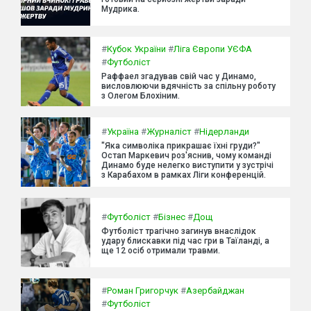
Мудрика.
#
Кубок України
#
Ліга Європи УЄФА
#
Футболіст
Раффаел згадував свій час у Динамо,
висловлюючи вдячність за спільну роботу
з Олегом Блохіним.
#
Україна
#
Журналіст
#
Нідерланди
"Яка символіка прикрашає їхні груди?"
Остап Маркевич роз'яснив, чому команді
Динамо буде нелегко виступити у зустрічі
з Карабахом в рамках Ліги конференцій.
#
Футболіст
#
Бізнес
#
Дощ
Футболіст трагічно загинув внаслідок
удару блискавки під час гри в Таїланді, а
ще 12 осіб отримали травми.
#
Роман Григорчук
#
Азербайджан
#
Футболіст