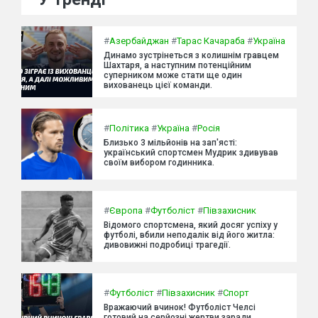
#
Азербайджан
#
Тарас Качараба
#
Україна
Динамо зустрінеться з колишнім гравцем
Шахтаря, а наступним потенційним
суперником може стати ще один
вихованець цієї команди.
#
Політика
#
Україна
#
Росія
Близько 3 мільйонів на зап'ясті:
український спортсмен Мудрик здивував
своїм вибором годинника.
#
Європа
#
Футболіст
#
Півзахисник
Відомого спортсмена, який досяг успіху у
футболі, вбили неподалік від його житла:
дивовижні подробиці трагедії.
#
Футболіст
#
Півзахисник
#
Спорт
Вражаючий вчинок! Футболіст Челсі
готовий на серйозні жертви заради