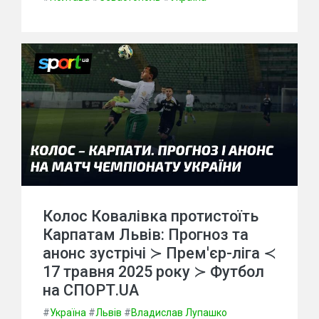
Колос Ковалівка протистоїть
Карпатам Львів: Прогноз та
анонс зустрічі ≻ Прем'єр-ліга ≺
17 травня 2025 року ≻ Футбол
на СПОРТ.UA
#
Україна
#
Львів
#
Владислав Лупашко