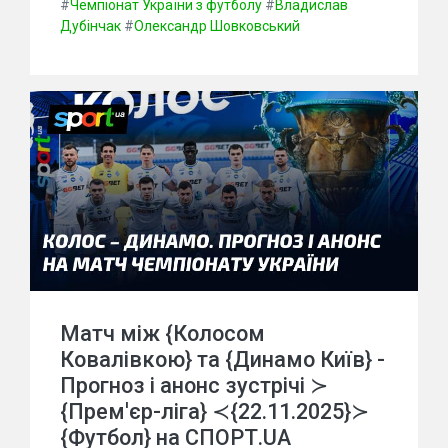
#
Чемпіонат України з футболу
#
Владислав
Дубінчак
#
Олександр Шовковський
Матч між {Колосом
Ковалівкою} та {Динамо Київ} -
Прогноз і анонс зустрічі ≻
{Прем'єр-ліга} ≺{22.11.2025}≻
{Футбол} на СПОРТ.UA