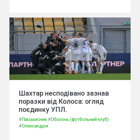
Шахтар несподівано зазнав
поразки від Колоса: огляд
поєдинку УПЛ.
#
Півзахисник
#
Оболонь (футбольний клуб)
#
Олександрія