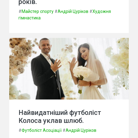
років.
#
Майстер спорту
#
Андрій Цуріков
#
Художня
гімнастика
Найвидатніший футболіст
Колоса уклав шлюб.
#
Футболіст Асоціації
#
Андрій Цуріков