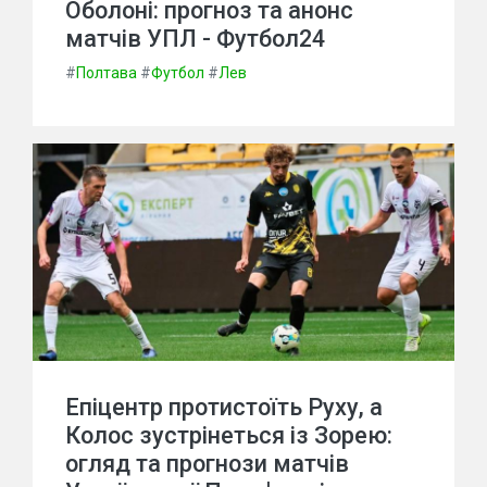
Оболоні: прогноз та анонс
матчів УПЛ - Футбол24
#
Полтава
#
Футбол
#
Лев
Епіцентр протистоїть Руху, а
Колос зустрінеться із Зорею:
огляд та прогнози матчів