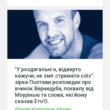
"У роздягальні я, відверто
кажучи, не зміг стримати сліз":
зірка Полтави розповідає про
вчинок Вернидуба, похвалу від
Моурінью та слова, які йому
сказав Ето'О.
#
Полтава
#
Севастополь
#
Україна