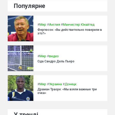
Популярне
#
Мир
#
Англия
#
Манчестер Юнайтед
Фергюсон: «Вы действительно поверили в
это?»
#
Мир
#
видео
Ода Сандро Дель Пьеро
#
Мир
#
Украина
#
Донецк
Драман Траоре: «Мы взяли важные три
очка»
У тренді