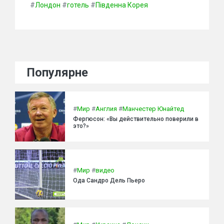
#
Лондон
#
готель
#
Південна Корея
Популярне
#
Мир
#
Англия
#
Манчестер Юнайтед
Фергюсон: «Вы действительно поверили в
это?»
#
Мир
#
видео
Ода Сандро Дель Пьеро