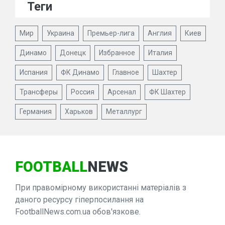
Теги
Мир
Украина
Премьер-лига
Англия
Киев
Динамо
Донецк
Избранное
Италия
Испания
ФК Динамо
Главное
Шахтер
Трансферы
Россия
Арсенал
ФК Шахтер
Германия
Харьков
Металлург
FOOTBALL
NEWS
При правомірному використанні матеріалів з
даного ресурсу гіперпосилання на
FootballNews.com.ua обов'язкове.