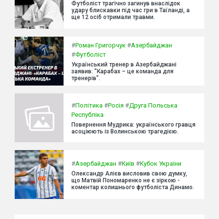
Футболіст трагічно загинув внаслідок
удару блискавки під час гри в Таїланді, а
ще 12 осіб отримали травми.
#
Роман Григорчук
#
Азербайджан
#
Футболіст
Український тренер в Азербайджані
заявив: "Карабах – це команда для
тренерів".
#
Політика
#
Росія
#
Друга Польська
Республіка
Повернення Мудрика: українського гравця
асоціюють із Волинською трагедією.
#
Азербайджан
#
Київ
#
Кубок України
Олександр Алієв висловив свою думку,
що Матвій Пономаренко не є зіркою -
коментар колишнього футболіста Динамо.