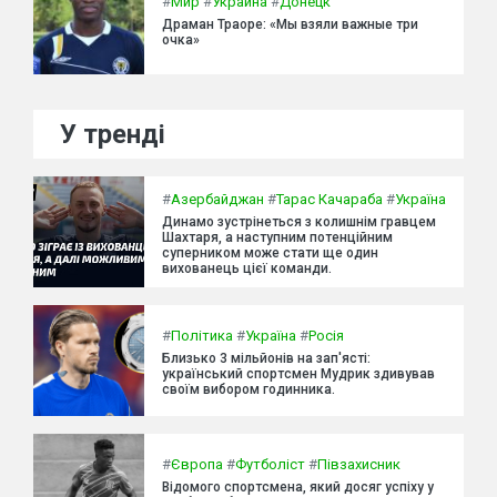
#
Мир
#
Украина
#
Донецк
Драман Траоре: «Мы взяли важные три
очка»
У тренді
#
Азербайджан
#
Тарас Качараба
#
Україна
Динамо зустрінеться з колишнім гравцем
Шахтаря, а наступним потенційним
суперником може стати ще один
вихованець цієї команди.
#
Політика
#
Україна
#
Росія
Близько 3 мільйонів на зап'ясті:
український спортсмен Мудрик здивував
своїм вибором годинника.
#
Європа
#
Футболіст
#
Півзахисник
Відомого спортсмена, який досяг успіху у