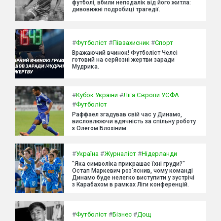
футболі, вбили неподалік від його житла:
дивовижні подробиці трагедії.
#
Футболіст
#
Півзахисник
#
Спорт
Вражаючий вчинок! Футболіст Челсі
готовий на серйозні жертви заради
Мудрика.
#
Кубок України
#
Ліга Європи УЄФА
#
Футболіст
Раффаел згадував свій час у Динамо,
висловлюючи вдячність за спільну роботу
з Олегом Блохіним.
#
Україна
#
Журналіст
#
Нідерланди
"Яка символіка прикрашає їхні груди?"
Остап Маркевич роз'яснив, чому команді
Динамо буде нелегко виступити у зустрічі
з Карабахом в рамках Ліги конференцій.
#
Футболіст
#
Бізнес
#
Дощ