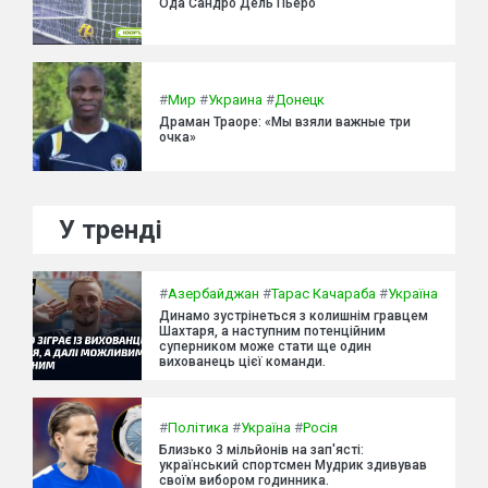
Ода Сандро Дель Пьеро
#
Мир
#
Украина
#
Донецк
Драман Траоре: «Мы взяли важные три
очка»
У тренді
#
Азербайджан
#
Тарас Качараба
#
Україна
Динамо зустрінеться з колишнім гравцем
Шахтаря, а наступним потенційним
суперником може стати ще один
вихованець цієї команди.
#
Політика
#
Україна
#
Росія
Близько 3 мільйонів на зап'ясті:
український спортсмен Мудрик здивував
своїм вибором годинника.