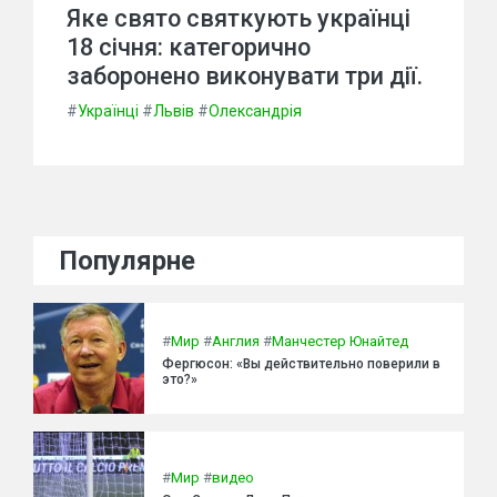
Яке свято святкують українці
18 січня: категорично
заборонено виконувати три дії.
#
Українці
#
Львів
#
Олександрія
Популярне
#
Мир
#
Англия
#
Манчестер Юнайтед
Фергюсон: «Вы действительно поверили в
это?»
#
Мир
#
видео