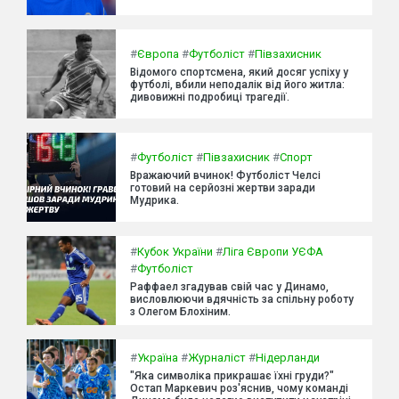
#
Європа
#
Футболіст
#
Півзахисник
Відомого спортсмена, який досяг успіху у
футболі, вбили неподалік від його житла:
дивовижні подробиці трагедії.
#
Футболіст
#
Півзахисник
#
Спорт
Вражаючий вчинок! Футболіст Челсі
готовий на серйозні жертви заради
Мудрика.
#
Кубок України
#
Ліга Європи УЄФА
#
Футболіст
Раффаел згадував свій час у Динамо,
висловлюючи вдячність за спільну роботу
з Олегом Блохіним.
#
Україна
#
Журналіст
#
Нідерланди
"Яка символіка прикрашає їхні груди?"
Остап Маркевич роз'яснив, чому команді