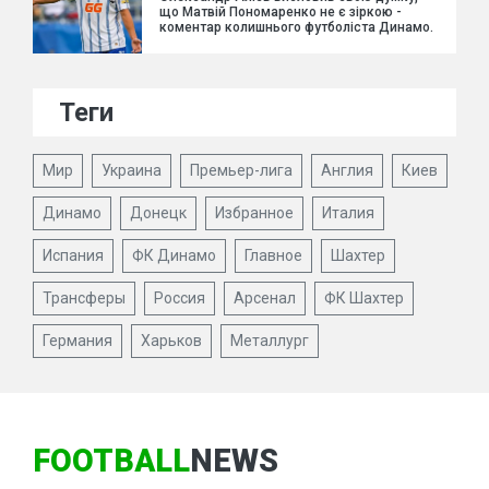
що Матвій Пономаренко не є зіркою -
коментар колишнього футболіста Динамо.
Теги
Мир
Украина
Премьер-лига
Англия
Киев
Динамо
Донецк
Избранное
Италия
Испания
ФК Динамо
Главное
Шахтер
Трансферы
Россия
Арсенал
ФК Шахтер
Германия
Харьков
Металлург
FOOTBALL
NEWS