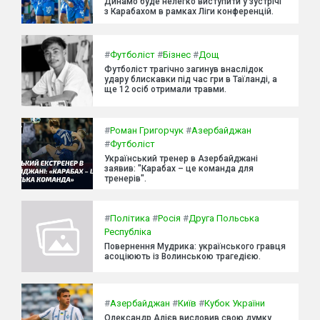
Динамо буде нелегко виступити у зустрічі
з Карабахом в рамках Ліги конференцій.
#
Футболіст
#
Бізнес
#
Дощ
Футболіст трагічно загинув внаслідок
удару блискавки під час гри в Таїланді, а
ще 12 осіб отримали травми.
#
Роман Григорчук
#
Азербайджан
#
Футболіст
Український тренер в Азербайджані
заявив: "Карабах – це команда для
тренерів".
#
Політика
#
Росія
#
Друга Польська
Республіка
Повернення Мудрика: українського гравця
асоціюють із Волинською трагедією.
#
Азербайджан
#
Київ
#
Кубок України
Олександр Алієв висловив свою думку,