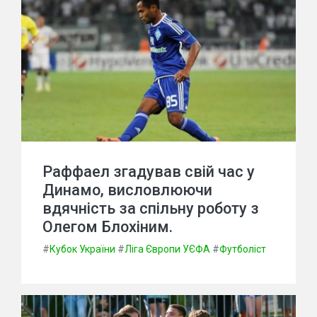
Раффаел згадував свій час у
Динамо, висловлюючи
вдячність за спільну роботу з
Олегом Блохіним.
#
Кубок України
#
Ліга Європи УЄФА
#
Футболіст