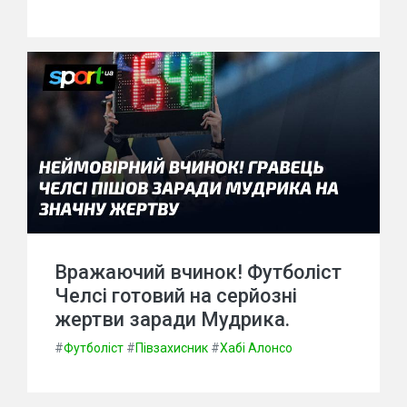
Вражаючий вчинок! Футболіст
Челсі готовий на серйозні
жертви заради Мудрика.
#
Футболіст
#
Півзахисник
#
Хабі Алонсо