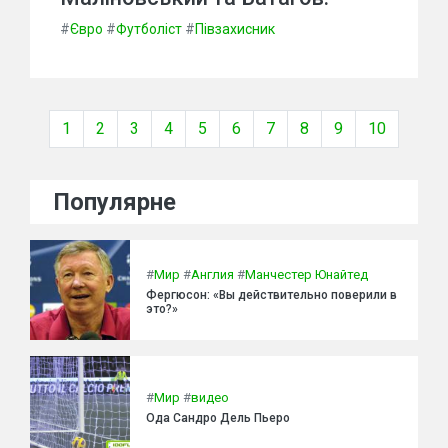
#
Євро
#
Футболіст
#
Півзахисник
1
2
3
4
5
6
7
8
9
10
Популярне
#
Мир
#
Англия
#
Манчестер Юнайтед
Фергюсон: «Вы действительно поверили в
это?»
#
Мир
#
видео
Ода Сандро Дель Пьеро