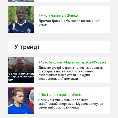
#
Мир
#
Украина
#
Донецк
Драман Траоре: «Мы взяли важные три
очка»
У тренді
#
Азербайджан
#
Тарас Качараба
#
Україна
Динамо зустрінеться з колишнім гравцем
Шахтаря, а наступним потенційним
суперником може стати ще один
вихованець цієї команди.
#
Політика
#
Україна
#
Росія
Близько 3 мільйонів на зап'ясті:
український спортсмен Мудрик здивував
своїм вибором годинника.