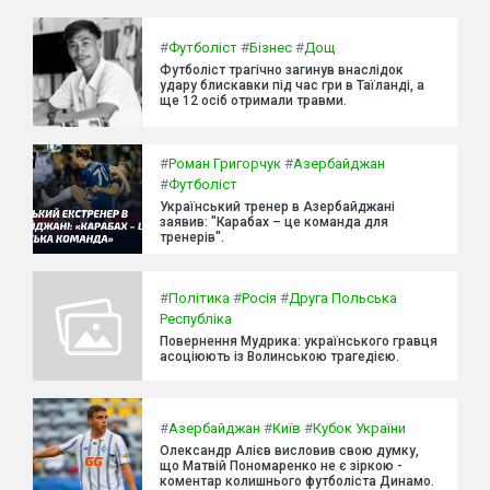
#
Футболіст
#
Бізнес
#
Дощ
Футболіст трагічно загинув внаслідок
удару блискавки під час гри в Таїланді, а
ще 12 осіб отримали травми.
#
Роман Григорчук
#
Азербайджан
#
Футболіст
Український тренер в Азербайджані
заявив: "Карабах – це команда для
тренерів".
#
Політика
#
Росія
#
Друга Польська
Республіка
Повернення Мудрика: українського гравця
асоціюють із Волинською трагедією.
#
Азербайджан
#
Київ
#
Кубок України
Олександр Алієв висловив свою думку,
що Матвій Пономаренко не є зіркою -
коментар колишнього футболіста Динамо.