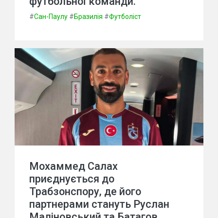
футбольної команди.
#
Сан-Паулу
#
Бразилія
#
Футболіст
Мохаммед Салах
приєднується до
Трабзонспору, де його
партнерами стануть Руслан
Маліновський та Батагов.