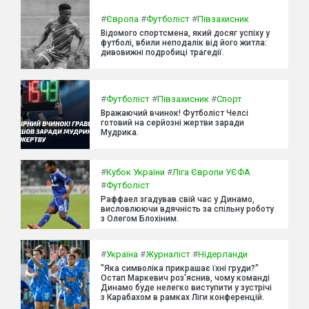
#
Європа
#
Футболіст
#
Півзахисник
Відомого спортсмена, який досяг успіху у
футболі, вбили неподалік від його житла:
дивовижні подробиці трагедії.
#
Футболіст
#
Півзахисник
#
Спорт
Вражаючий вчинок! Футболіст Челсі
готовий на серйозні жертви заради
Мудрика.
#
Кубок України
#
Ліга Європи УЄФА
#
Футболіст
Раффаел згадував свій час у Динамо,
висловлюючи вдячність за спільну роботу
з Олегом Блохіним.
#
Україна
#
Журналіст
#
Нідерланди
"Яка символіка прикрашає їхні груди?"
Остап Маркевич роз'яснив, чому команді
Динамо буде нелегко виступити у зустрічі
з Карабахом в рамках Ліги конференцій.