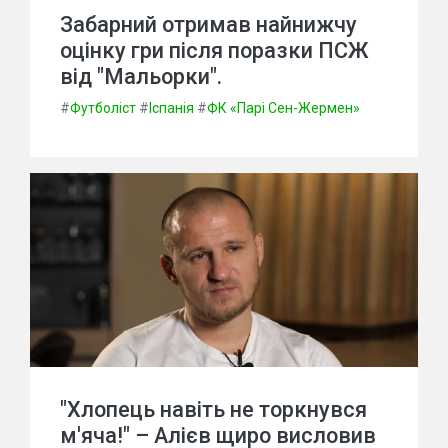
Забарний отримав найнижчу
оцінку гри після поразки ПСЖ
від "Мальорки".
#
Футболіст
#
Іспанія
#
ФК «Парі Сен-Жермен»
"Хлопець навіть не торкнувся
м'яча!" – Алієв щиро висловив