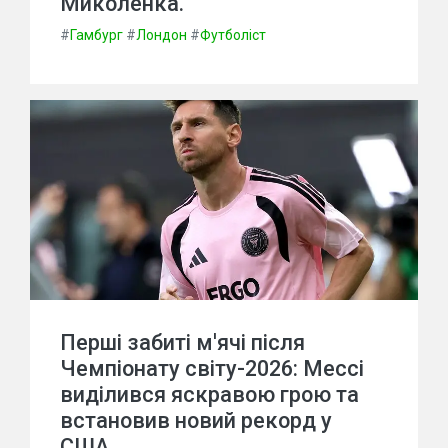
Миколенка.
#
Гамбург
#
Лондон
#
Футболіст
Перші забиті м'ячі після
Чемпіонату світу-2026: Мессі
виділився яскравою грою та
встановив новий рекорд у
США.