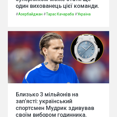
один вихованець цієї команди.
#
Азербайджан
#
Тарас Качараба
#
Україна
Близько 3 мільйонів на
зап'ясті: український
спортсмен Мудрик здивував
своїм вибором годинника.