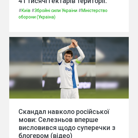
41 тисячі гектарів території.
#
Київ
#
Збройні сили України
#
Міністерство
оборони (Україна)
Скандал навколо російської
мови: Селезньов вперше
висловився щодо суперечки з
блогером (відео)