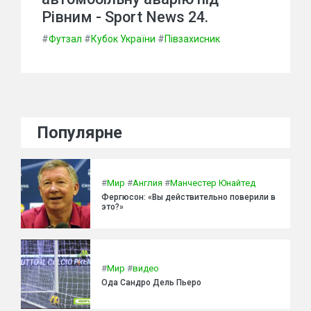
Рівним - Sport News 24.
#
Футзал
#
Кубок України
#
Півзахисник
Популярне
#
Мир
#
Англия
#
Манчестер Юнайтед
Фергюсон: «Вы действительно поверили в
это?»
#
Мир
#
видео
Ода Сандро Дель Пьеро