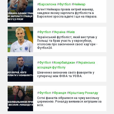
#
Барселона
#
Футбол
#
Неймар
Агент Неймара провів хитрий маневр,
завдяки якому зарплата футболіста в
Барселоні зросла вдвічі і ще на півраза.
#
Футбол
#
Україна
#
Київ
Український футболіст, який виступав у
Польщі та брав участь у єврокубках,
оголосив про закінчення своєї кар'єри -
Футбол24.
#
Футбол
#
Азербайджан
#
Українська
асоціація футболу
Шевченко визначив своїх фаворитів у
суперечці між ФІФА та УЄФА.
#
Футбол
#
Франція
#
Кріштіану Роналду
Сотні фанатів зібралися на чужу весільну
церемонію. Роналду виявився хитрішим за
всіх.