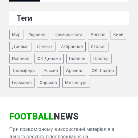
Теги
Мир
Украина
Премьер-лига
Англия
Киев
Динамо
Донецк
Избранное
Италия
Испания
ФК Динамо
Главное
Шахтер
Трансферы
Россия
Арсенал
ФК Шахтер
Германия
Харьков
Металлург
FOOTBALL
NEWS
При правомірному використанні матеріалів з
даного ресурсу гіперпосилання на