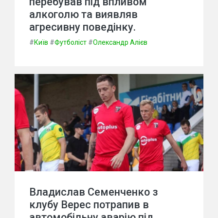
перебував під впливом
алкоголю та виявляв
агресивну поведінку.
#
Київ
#
Футболіст
#
Олександр Алієв
Владислав Семенченко з
клубу Верес потрапив в
автомобільну аварію під