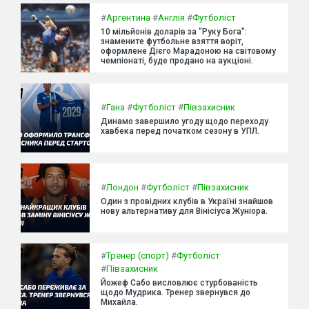
#
Аргентина
#
Англія
#
Футболіст
10 мільйонів доларів за "Руку Бога":
знамените футбольне взяття воріт,
оформлене Дієго Марадоною на світовому
чемпіонаті, буде продано на аукціоні.
#
Гана
#
Футболіст
#
Півзахисник
Динамо завершило угоду щодо переходу
хавбека перед початком сезону в УПЛ.
#
Лондон
#
Футболіст
#
Півзахисник
Один з провідних клубів в Україні знайшов
нову альтернативу для Вінісіуса Жуніора.
#
Тренер (спорт)
#
Футболіст
#
Півзахисник
Йожеф Сабо висловлює стурбованість
щодо Мудрика. Тренер звернувся до
Михайла.