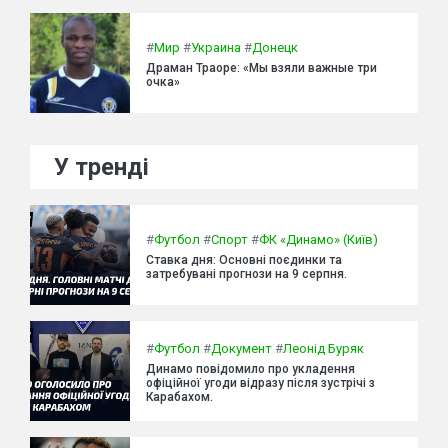
#
Мир
#
Украина
#
Донецк
Драман Траоре: «Мы взяли важные три
очка»
У тренді
#
Футбол
#
Спорт
#
ФК «Динамо» (Київ)
Ставка дня: Основні поєдинки та
затребувані прогнози на 9 серпня.
#
Футбол
#
Документ
#
Леонід Буряк
Динамо повідомило про укладення
офіційної угоди відразу після зустрічі з
Карабахом.