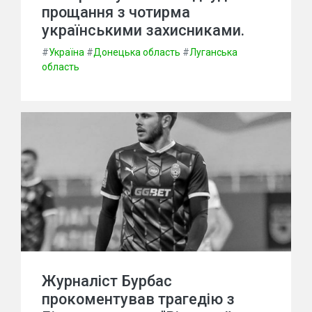
прощання з чотирма
українськими захисниками.
#
Україна
#
Донецька область
#
Луганська
область
Журналіст Бурбас
прокоментував трагедію з