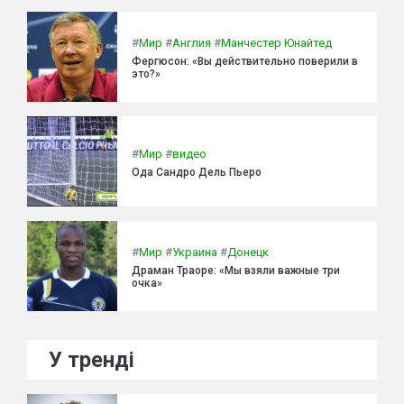
#
Мир
#
Англия
#
Манчестер Юнайтед
Фергюсон: «Вы действительно поверили в
это?»
#
Мир
#
видео
Ода Сандро Дель Пьеро
#
Мир
#
Украина
#
Донецк
Драман Траоре: «Мы взяли важные три
очка»
У тренді