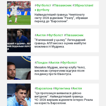
#
Футболіст
#
Півзахисник
#
Збірна Іспанії
з футболу
Найвидатніший гравець Чемпіонату
світу-2026 відмовив "Реалу", обравши
перехід до "Барселони".
#
Англія
#
Футболіст
#
Півзахисник
"Я впевнений у цьому." Легендарний
гравець АПЛ високо оцінив майбутні
можливості Мудрика.
#
Лондон
#
Англія
#
Футболіст
Михайло Мудрик, вінгер клубу Челсі,
викликав суперечливі відгуки після
поєдинку проти Ювентуса.
#
Барселона
#
Аргентина
#
Англія
"Ця пропозиція виявилася дійсно
вигідною". Найвидатніший гравець
ЧС-2026 вирішив відхилити інтерес Реала
на користь Барселони.