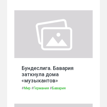
Бундеслига. Бавария
заткнула дома
«музыкантов»
#
Мир
#
Германия
#
Бавария