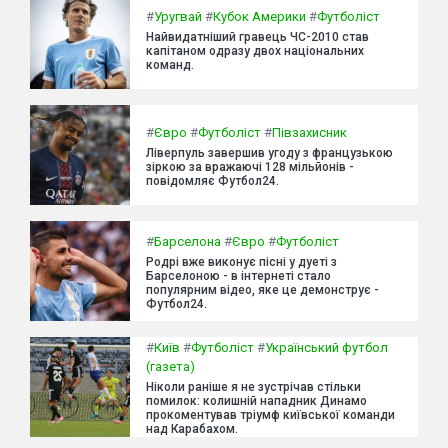
#
Уругвай
#
Кубок Америки
#
Футболіст
Найвидатніший гравець ЧС-2010 став
капітаном одразу двох національних
команд.
#
Євро
#
Футболіст
#
Півзахисник
Ліверпуль завершив угоду з французькою
зіркою за вражаючі 128 мільйонів -
повідомляє Футбол24.
#
Барселона
#
Євро
#
Футболіст
Родрі вже виконує пісні у дуеті з
Барселоною - в інтернеті стало
популярним відео, яке це демонструє -
Футбол24.
#
Київ
#
Футболіст
#
Український футбол
(газета)
Ніколи раніше я не зустрічав стільки
помилок: колишній нападник Динамо
прокоментував тріумф київської команди
над Карабахом.