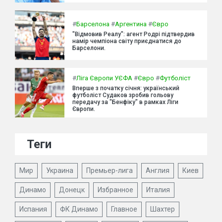
#
Барселона
#
Аргентина
#
Євро
"Відмовив Реалу": агент Родрі підтвердив
намір чемпіона світу приєднатися до
Барселони.
#
Ліга Європи УЄФА
#
Євро
#
Футболіст
Вперше з початку січня: український
футболіст Судаков зробив гольову
передачу за "Бенфіку" в рамках Ліги
Європи.
Теги
Мир
Украина
Премьер-лига
Англия
Киев
Динамо
Донецк
Избранное
Италия
Испания
ФК Динамо
Главное
Шахтер