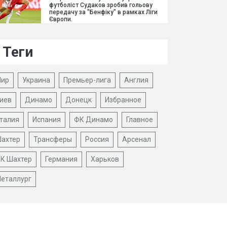
футболіст Судаков зробив гольову
передачу за "Бенфіку" в рамках Ліги
Європи.
Теги
ир
Украина
Премьер-лига
Англия
иев
Динамо
Донецк
Избранное
талия
Испания
ФК Динамо
Главное
ахтер
Трансферы
Россия
Арсенал
К Шахтер
Германия
Харьков
еталлург