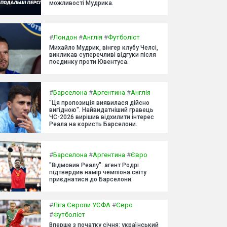
можливості Мудрика.
#
Лондон
#
Англія
#
Футболіст
Михайло Мудрик, вінгер клубу Челсі,
викликав суперечливі відгуки після
поєдинку проти Ювентуса.
#
Барселона
#
Аргентина
#
Англія
"Ця пропозиція виявилася дійсно
вигідною". Найвидатніший гравець
ЧС-2026 вирішив відхилити інтерес
Реала на користь Барселони.
#
Барселона
#
Аргентина
#
Євро
"Відмовив Реалу": агент Родрі
підтвердив намір чемпіона світу
приєднатися до Барселони.
#
Ліга Європи УЄФА
#
Євро
#
Футболіст
Вперше з початку січня: український