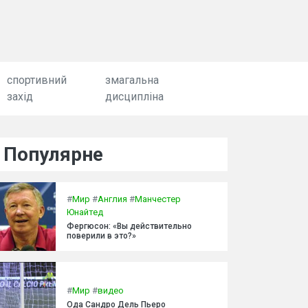
спортивний
змагальна
захід
дисципліна
Популярне
#
Мир
#
Англия
#
Манчестер
Юнайтед
Фергюсон: «Вы действительно
поверили в это?»
#
Мир
#
видео
Ода Сандро Дель Пьеро