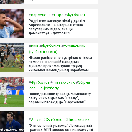
#
Барселона
#
Євро
#
Футболіст
Родрі вже виконує пісні у дуеті з
Барселоною - в інтернеті стало
популярним відео, яке це
демонструє - Футбол24.
#
Київ
#
Футболіст
#
Український
футбол (газета)
Ніколи раніше я не зустрічав стільки
помилок: колишній нападник
Динамо прокоментував тріумф
київської команди над Карабахом.
#
Футболіст
#
Півзахисник
#
Збірна
Іспанії з футболу
Найвидатніший гравець Чемпіонату
світу-2026 відмовив "Реалу",
обравши перехід до "Барселони".
#
Англія
#
Футболіст
#
Півзахисник
"Я впевнений у цьому." Легендарний
гравець АПЛ високо оцінив майбутні