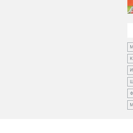
М
К
И
Ш
Ф
М