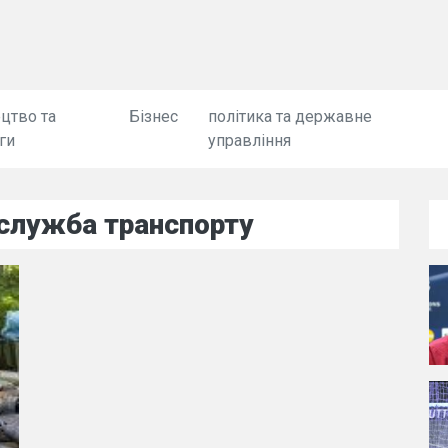
цтво та
Бізнес
політика та державне
ги
управління
служба транспорту