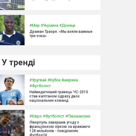
#
Мир
#
Украина
#
Донецк
Драман Траоре: «Мы взяли важные
три очка»
У тренді
#
Уругвай
#
Кубок Америки
#
Футболіст
Найвидатніший гравець ЧС-2010
став капітаном одразу двох
національних команд.
#
Євро
#
Футболіст
#
Півзахисник
Ліверпуль завершив угоду з
французькою зіркою за вражаючі
128 мільйонів - повідомляє
Футбол24.