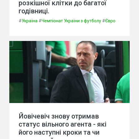
розкішної клітки до багатої
годівниці.
#
Україна
#
Чемпіонат України з футболу
#
Євро
Йовічевіч знову отримав
статус вільного агента - які
його наступні кроки та чи