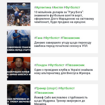
#
Аргентина
#
Англія
#
Футболіст
10 мільйонів доларів за "Руку Бога":
знамените футбольне взяття воріт,
оформлене Дієго Марадоною на світовому
чемпіонаті, буде продано на аукціоні.
#
Гана
#
Футболіст
#
Півзахисник
Динамо завершило угоду щодо переходу
хавбека перед початком сезону в УПЛ.
#
Лондон
#
Футболіст
#
Півзахисник
Один з провідних клубів в Україні знайшов
нову альтернативу для Вінісіуса Жуніора.
#
Тренер (спорт)
#
Футболіст
#
Півзахисник
Йожеф Сабо висловлює стурбованість
щодо Мудрика. Тренер звернувся до
Михайла.