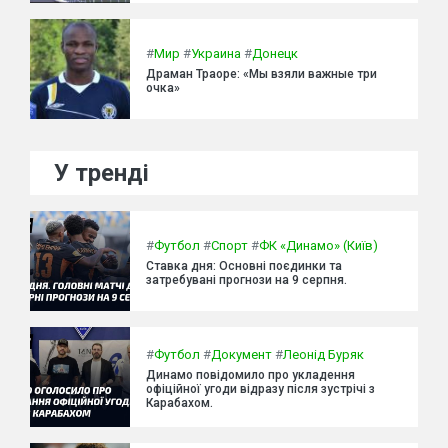
#
Мир
#
Украина
#
Донецк
Драман Траоре: «Мы взяли важные три
очка»
У тренді
#
Футбол
#
Спорт
#
ФК «Динамо» (Київ)
Ставка дня: Основні поєдинки та
затребувані прогнози на 9 серпня.
#
Футбол
#
Документ
#
Леонід Буряк
Динамо повідомило про укладення
офіційної угоди відразу після зустрічі з
Карабахом.