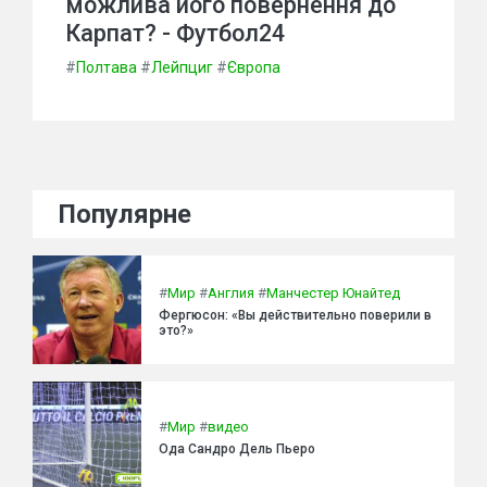
можлива його повернення до
Карпат? - Футбол24
#
Полтава
#
Лейпциг
#
Європа
Популярне
#
Мир
#
Англия
#
Манчестер Юнайтед
Фергюсон: «Вы действительно поверили в
это?»
#
Мир
#
видео
Ода Сандро Дель Пьеро