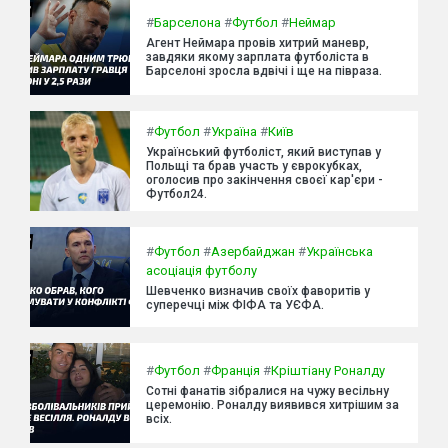
#
Барселона
#
Футбол
#
Неймар
Агент Неймара провів хитрий маневр,
завдяки якому зарплата футболіста в
Барселоні зросла вдвічі і ще на півраза.
#
Футбол
#
Україна
#
Київ
Український футболіст, який виступав у
Польщі та брав участь у єврокубках,
оголосив про закінчення своєї кар'єри -
Футбол24.
#
Футбол
#
Азербайджан
#
Українська
асоціація футболу
Шевченко визначив своїх фаворитів у
суперечці між ФІФА та УЄФА.
#
Футбол
#
Франція
#
Кріштіану Роналду
Сотні фанатів зібралися на чужу весільну
церемонію. Роналду виявився хитрішим за
всіх.