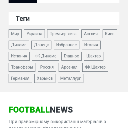
Теги
Мир
Украина
Премьер-лига
Англия
Киев
Динамо
Донецк
Избранное
Италия
Испания
ФК Динамо
Главное
Шахтер
Трансферы
Россия
Арсенал
ФК Шахтер
Германия
Харьков
Металлург
FOOTBALL
NEWS
При правомірному використанні матеріалів з