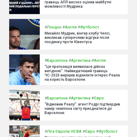
гравець АПЛ високо оцінив майбутні
можливості Мудрика.
#
Лондон
#
Англія
#
Футболіст
Михайло Мудрик, вінгер клубу Челсі,
викликав суперечливі відгуки після
поєдинку проти Ювентуса.
#
Барселона
#
Аргентина
#
Англія
"Ця пропозиція виявилася дійсно
вигідною". Найвидатніший гравець
ЧС-2026 вирішив відхилити інтерес Реала
на користь Барселони.
#
Барселона
#
Аргентина
#
Євро
"Відмовив Реалу": агент Родрі підтвердив
намір чемпіона світу приєднатися до
Барселони.
#
Ліга Європи УЄФА
#
Євро
#
Футболіст