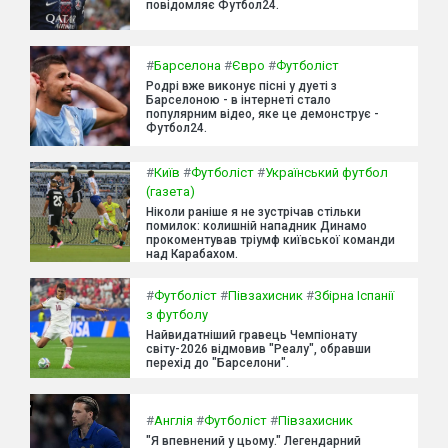
повідомляє Футбол24.
#
Барселона
#
Євро
#
Футболіст
Родрі вже виконує пісні у дуеті з
Барселоною - в інтернеті стало
популярним відео, яке це демонструє -
Футбол24.
#
Київ
#
Футболіст
#
Український футбол
(газета)
Ніколи раніше я не зустрічав стільки
помилок: колишній нападник Динамо
прокоментував тріумф київської команди
над Карабахом.
#
Футболіст
#
Півзахисник
#
Збірна Іспанії
з футболу
Найвидатніший гравець Чемпіонату
світу-2026 відмовив "Реалу", обравши
перехід до "Барселони".
#
Англія
#
Футболіст
#
Півзахисник
"Я впевнений у цьому." Легендарний