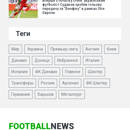
Вперше з початку січня: український
футболіст Судаков зробив гольову
передачу за "Бенфіку" в рамках Ліги
Європи.
Теги
Мир
Украина
Премьер-лига
Англия
Киев
Динамо
Донецк
Избранное
Италия
Испания
ФК Динамо
Главное
Шахтер
Трансферы
Россия
Арсенал
ФК Шахтер
Германия
Харьков
Металлург
FOOTBALL
NEWS