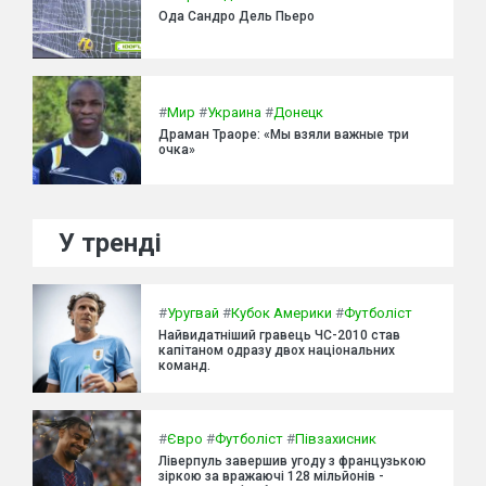
Ода Сандро Дель Пьеро
#
Мир
#
Украина
#
Донецк
Драман Траоре: «Мы взяли важные три
очка»
У тренді
#
Уругвай
#
Кубок Америки
#
Футболіст
Найвидатніший гравець ЧС-2010 став
капітаном одразу двох національних
команд.
#
Євро
#
Футболіст
#
Півзахисник
Ліверпуль завершив угоду з французькою
зіркою за вражаючі 128 мільйонів -