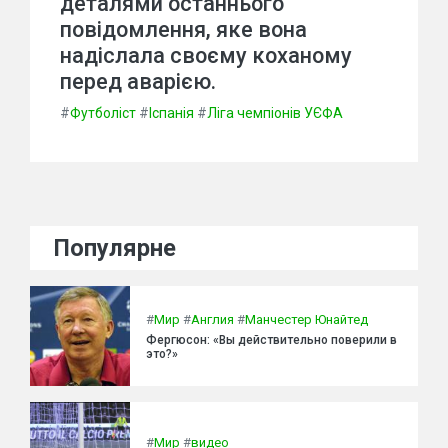
деталями останнього
повідомлення, яке вона
надіслала своєму коханому
перед аварією.
#
Футболіст
#
Іспанія
#
Ліга чемпіонів УЄФА
Популярне
#
Мир
#
Англия
#
Манчестер Юнайтед
Фергюсон: «Вы действительно поверили в
это?»
#
Мир
#
видео