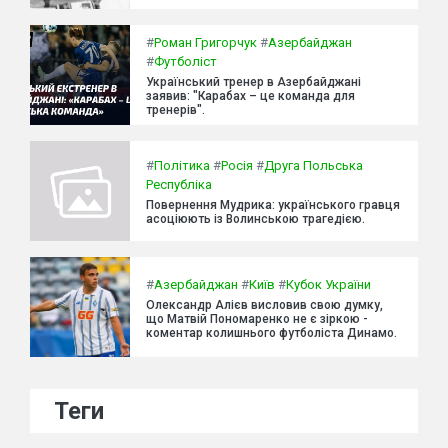
#
Роман Григорчук
#
Азербайджан
#
Футболіст
Український тренер в Азербайджані
заявив: "Карабах – це команда для
тренерів".
#
Політика
#
Росія
#
Друга Польська
Республіка
Повернення Мудрика: українського гравця
асоціюють із Волинською трагедією.
#
Азербайджан
#
Київ
#
Кубок України
Олександр Алієв висловив свою думку,
що Матвій Пономаренко не є зіркою -
коментар колишнього футболіста Динамо.
Теги