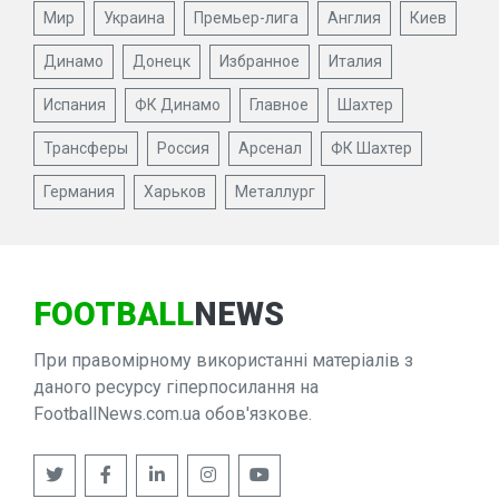
Мир
Украина
Премьер-лига
Англия
Киев
Динамо
Донецк
Избранное
Италия
Испания
ФК Динамо
Главное
Шахтер
Трансферы
Россия
Арсенал
ФК Шахтер
Германия
Харьков
Металлург
FOOTBALL
NEWS
При правомірному використанні матеріалів з
даного ресурсу гіперпосилання на
FootballNews.com.ua обов'язкове.