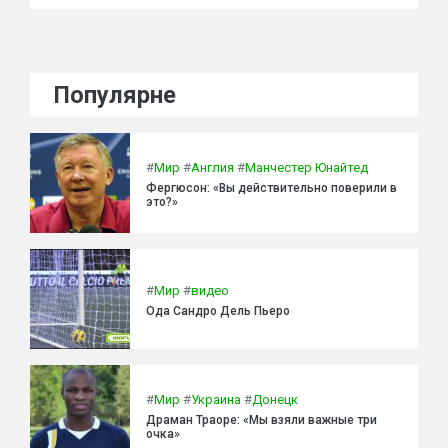
Популярне
#
Мир
#
Англия
#
Манчестер Юнайтед
Фергюсон: «Вы действительно поверили в
это?»
#
Мир
#
видео
Ода Сандро Дель Пьеро
#
Мир
#
Украина
#
Донецк
Драман Траоре: «Мы взяли важные три
очка»