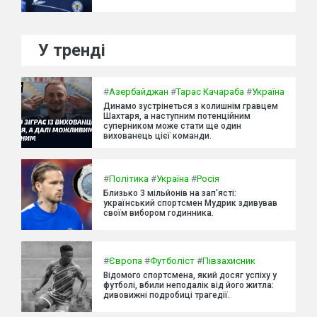
У тренді
#
Азербайджан
#
Тарас Качараба
#
Україна
Динамо зустрінеться з колишнім гравцем
Шахтаря, а наступним потенційним
суперником може стати ще один
вихованець цієї команди.
#
Політика
#
Україна
#
Росія
Близько 3 мільйонів на зап'ясті:
український спортсмен Мудрик здивував
своїм вибором годинника.
#
Європа
#
Футболіст
#
Півзахисник
Відомого спортсмена, який досяг успіху у
футболі, вбили неподалік від його житла:
дивовижні подробиці трагедії.