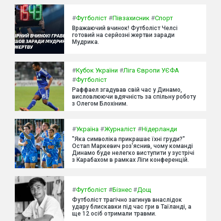
#
Футболіст
#
Півзахисник
#
Спорт
Вражаючий вчинок! Футболіст Челсі
готовий на серйозні жертви заради
Мудрика.
#
Кубок України
#
Ліга Європи УЄФА
#
Футболіст
Раффаел згадував свій час у Динамо,
висловлюючи вдячність за спільну роботу
з Олегом Блохіним.
#
Україна
#
Журналіст
#
Нідерланди
"Яка символіка прикрашає їхні груди?"
Остап Маркевич роз'яснив, чому команді
Динамо буде нелегко виступити у зустрічі
з Карабахом в рамках Ліги конференцій.
#
Футболіст
#
Бізнес
#
Дощ
Футболіст трагічно загинув внаслідок
удару блискавки під час гри в Таїланді, а
ще 12 осіб отримали травми.