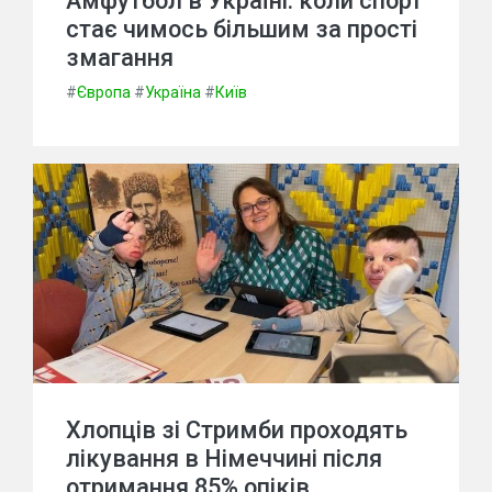
Амфутбол в Україні: коли спорт
стає чимось більшим за прості
змагання
#
Європа
#
Україна
#
Київ
Хлопців зі Стримби проходять
лікування в Німеччині після
отримання 85% опіків