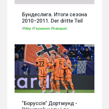
Бундеслига. Итоги сезона
2010−2011. Der dritte Teil
#
Мир
#
Германия
#
Бавария
"Боруссія" Дортмунд -