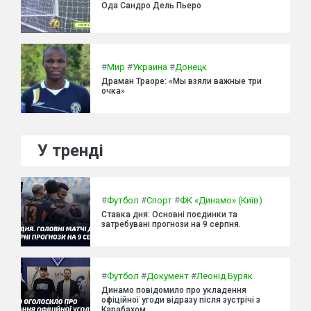
Ода Сандро Дель Пьеро
#
Мир
#
Украина
#
Донецк
Драман Траоре: «Мы взяли важные три
очка»
У тренді
#
Футбол
#
Спорт
#
ФК «Динамо» (Київ)
Ставка дня: Основні поєдинки та
затребувані прогнози на 9 серпня.
#
Футбол
#
Документ
#
Леонід Буряк
Динамо повідомило про укладення
офіційної угоди відразу після зустрічі з
Карабахом.