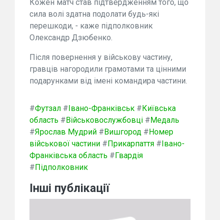
Кожен матч став підтвердженням того, що
сила волі здатна подолати будь-які
перешкоди, - каже підполковник
Олександр Дзюбенко.
Після повернення у військову частину,
гравців нагородили грамотами та цінними
подарунками від імені командира частини.
#
Футзал
#
Івано-Франківськ
#
Київська
область
#
Військовослужбовці
#
Медаль
#
Ярослав Мудрий
#
Вишгород
#
Номер
військової частини
#
Прикарпаття
#
Івано-
Франківська область
#
Гвардія
#
Підполковник
Інші публікації