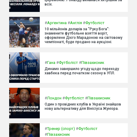
церемонію. Роналду виявився хитрішим за
всіх.
#
Аргентина
#
Англія
#
Футболіст
10 мільйонів доларів за "Руку Бога":
знамените футбольне взяття воріт,
оформлене Дієго Марадоною на світовому
чемпіонаті, буде продано на аукціоні.
#
Гана
#
Футболіст
#
Півзахисник
Динамо завершило угоду щодо переходу
хавбека перед початком сезону в УПЛ.
#
Лондон
#
Футболіст
#
Півзахисник
Один з провідних клубів в Україні знайшов
нову альтернативу для Вінісіуса Жуніора.
#
Тренер (спорт)
#
Футболіст
#
Півзахисник