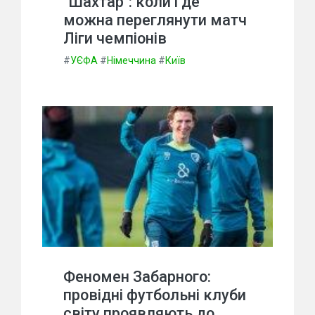
"Шахтар": коли і де
можна переглянути матч
Ліги чемпіонів
#
УЄФА
#
Німеччина
#
Київ
Феномен Забарного:
провідні футбольні клуби
світу проявляють до