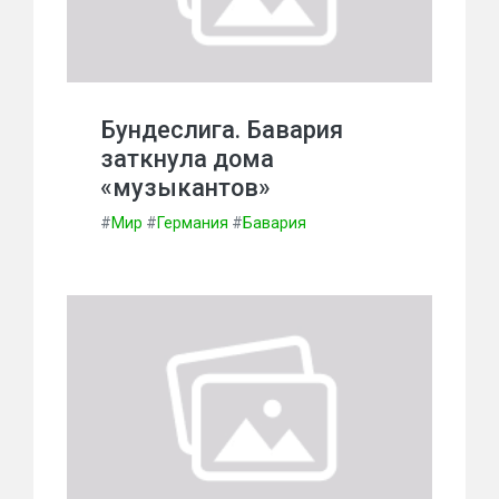
Бундеслига. Бавария
заткнула дома
«музыкантов»
#
Мир
#
Германия
#
Бавария