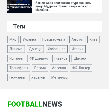
Йожеф Сабо висловлює стурбованість
щодо Мудрика. Тренер звернувся до
Михайла.
Теги
Мир
Украина
Премьер-лига
Англия
Киев
Динамо
Донецк
Избранное
Италия
Испания
ФК Динамо
Главное
Шахтер
Трансферы
Россия
Арсенал
ФК Шахтер
Германия
Харьков
Металлург
FOOTBALL
NEWS