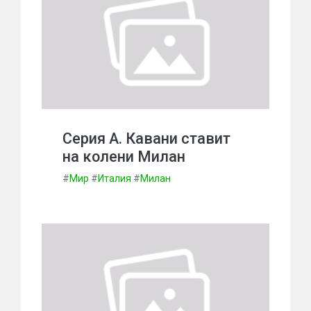
Серия А. Кавани ставит
на колени Милан
#
Мир
#
Италия
#
Милан