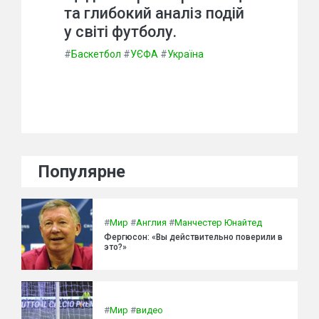
та глибокий аналіз подій
у світі футболу.
#
Баскетбол
#
УЄФА
#
Україна
Популярне
#
Мир
#
Англия
#
Манчестер Юнайтед
Фергюсон: «Вы действительно поверили в
это?»
#
Мир
#
видео