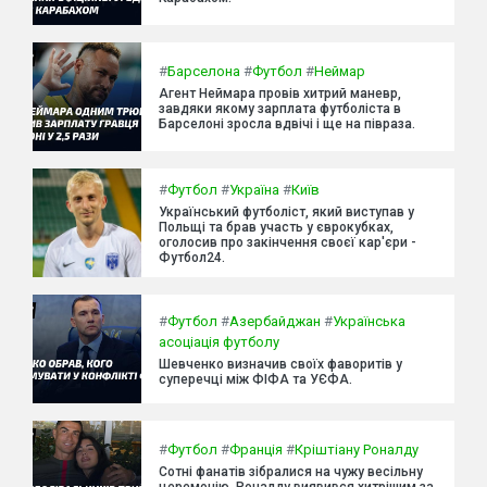
#
Барселона
#
Футбол
#
Неймар
Агент Неймара провів хитрий маневр,
завдяки якому зарплата футболіста в
Барселоні зросла вдвічі і ще на півраза.
#
Футбол
#
Україна
#
Київ
Український футболіст, який виступав у
Польщі та брав участь у єврокубках,
оголосив про закінчення своєї кар'єри -
Футбол24.
#
Футбол
#
Азербайджан
#
Українська
асоціація футболу
Шевченко визначив своїх фаворитів у
суперечці між ФІФА та УЄФА.
#
Футбол
#
Франція
#
Кріштіану Роналду
Сотні фанатів зібралися на чужу весільну