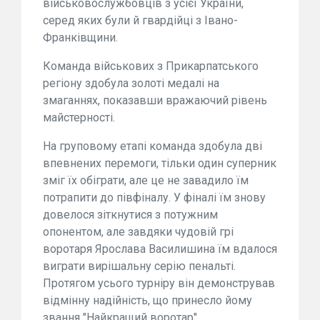
військовослужбовців з усієї України,
серед яких були й гвардійці з Івано-
Франківщини.
Команда військових з Прикарпатського
регіону здобула золоті медалі на
змаганнях, показавши вражаючий рівень
майстерності.
На груповому етапі команда здобула дві
впевнених перемоги, тільки один суперник
зміг їх обіграти, але це не завадило їм
потрапити до півфіналу. У фіналі їм знову
довелося зіткнутися з потужним
опонентом, але завдяки чудовій грі
воротаря Ярослава Василишина їм вдалося
виграти вирішальну серію пенальті.
Протягом усього турніру він демонстрував
відмінну надійність, що принесло йому
звання "Найкращий воротар".