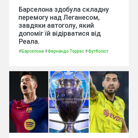
Барселона здобула складну
перемогу над Леганесом,
завдяки автоголу, який
допоміг їй відірватися від
Реала.
#
Барселона
#
Фернандо Торрес
#
Футболіст