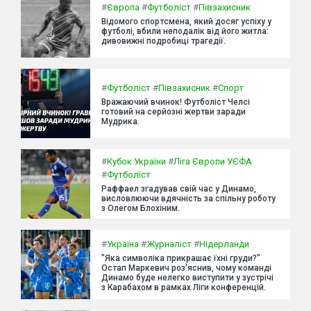
#
Європа
#
Футболіст
#
Півзахисник
Відомого спортсмена, який досяг успіху у
футболі, вбили неподалік від його житла:
дивовижні подробиці трагедії.
#
Футболіст
#
Півзахисник
#
Спорт
Вражаючий вчинок! Футболіст Челсі
готовий на серйозні жертви заради
Мудрика.
#
Кубок України
#
Ліга Європи УЄФА
#
Футболіст
Раффаел згадував свій час у Динамо,
висловлюючи вдячність за спільну роботу
з Олегом Блохіним.
#
Україна
#
Журналіст
#
Нідерланди
"Яка символіка прикрашає їхні груди?"
Остап Маркевич роз'яснив, чому команді
Динамо буде нелегко виступити у зустрічі
з Карабахом в рамках Ліги конференцій.