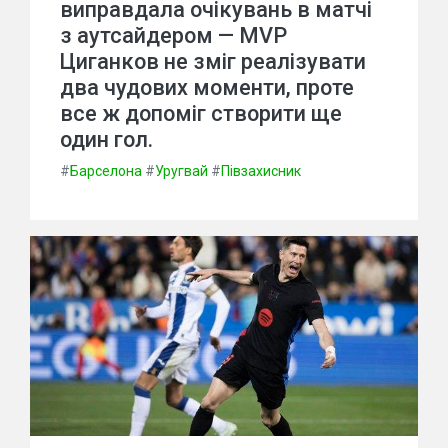
виправдала очікувань в матчі
з аутсайдером — MVP
Циганков не зміг реалізувати
два чудових моменти, проте
все ж допоміг створити ще
один гол.
#
Барселона
#
Уругвай
#
Півзахисник