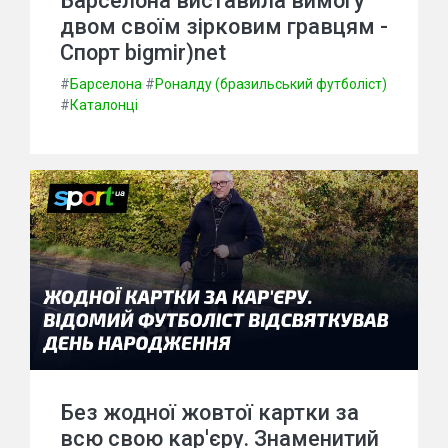
Барселона виставила вимогу
двом своїм зірковим гравцям -
Спорт bigmir)net
#
Барселона
#
Роналду (бразильський футболіст)
#
Каталонці
Без жодної жовтої картки за
всю свою кар'єру. Знаменитий