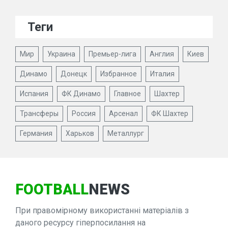
Теги
Мир
Украина
Премьер-лига
Англия
Киев
Динамо
Донецк
Избранное
Италия
Испания
ФК Динамо
Главное
Шахтер
Трансферы
Россия
Арсенал
ФК Шахтер
Германия
Харьков
Металлург
FOOTBALL
NEWS
При правомірному використанні матеріалів з
даного ресурсу гіперпосилання на