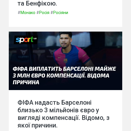
та Бенфікою.
#
Монако
#
Росія
#
Росіяни
ФІФА надасть Барселоні
близько 3 мільйонів євро у
вигляді компенсації. Відомо, з
якої причини.