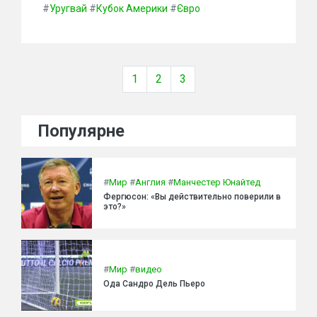
#
Уругвай
#
Кубок Америки
#
Євро
1
2
3
Популярне
#
Мир
#
Англия
#
Манчестер Юнайтед
Фергюсон: «Вы действительно поверили в
это?»
#
Мир
#
видео
Ода Сандро Дель Пьеро