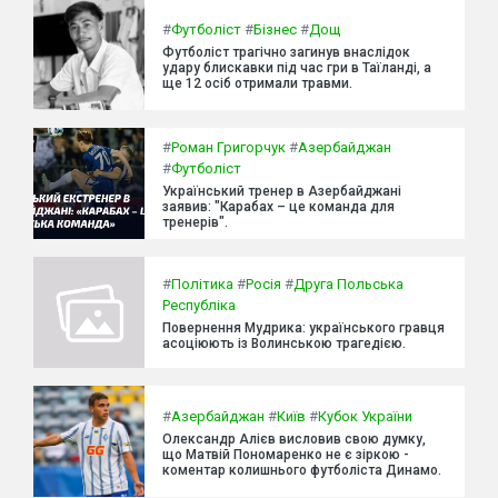
#
Футболіст
#
Бізнес
#
Дощ
Футболіст трагічно загинув внаслідок
удару блискавки під час гри в Таїланді, а
ще 12 осіб отримали травми.
#
Роман Григорчук
#
Азербайджан
#
Футболіст
Український тренер в Азербайджані
заявив: "Карабах – це команда для
тренерів".
#
Політика
#
Росія
#
Друга Польська
Республіка
Повернення Мудрика: українського гравця
асоціюють із Волинською трагедією.
#
Азербайджан
#
Київ
#
Кубок України
Олександр Алієв висловив свою думку,
що Матвій Пономаренко не є зіркою -
коментар колишнього футболіста Динамо.