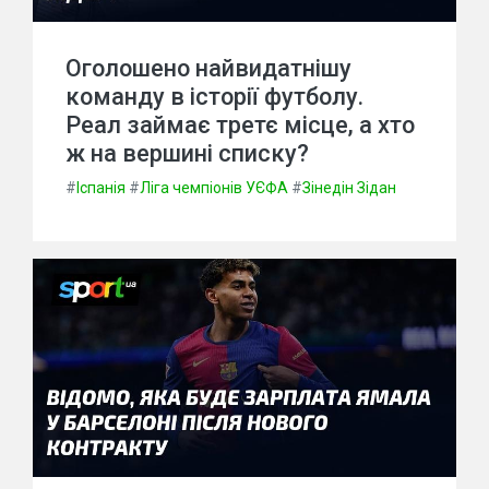
Оголошено найвидатнішу
команду в історії футболу.
Реал займає третє місце, а хто
ж на вершині списку?
#
Іспанія
#
Ліга чемпіонів УЄФА
#
Зінедін Зідан