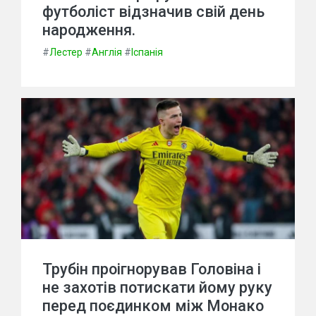
футболіст відзначив свій день
народження.
#
Лестер
#
Англія
#
Іспанія
Трубін проігнорував Головіна і
не захотів потискати йому руку
перед поєдинком між Монако