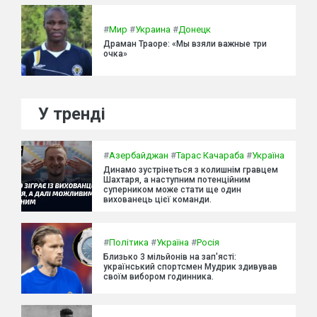
#
Мир
#
Украина
#
Донецк
Драман Траоре: «Мы взяли важные три
очка»
У тренді
#
Азербайджан
#
Тарас Качараба
#
Україна
Динамо зустрінеться з колишнім гравцем
Шахтаря, а наступним потенційним
суперником може стати ще один
вихованець цієї команди.
#
Політика
#
Україна
#
Росія
Близько 3 мільйонів на зап'ясті:
український спортсмен Мудрик здивував
своїм вибором годинника.