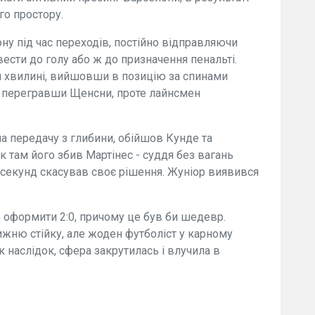
го простору.
ну під час переходів, постійно відправляючи
звести до голу або ж до призначення пенальті.
й хвилині, вийшовши в позицію за спинами
а перегравши Щенсни, проте лайнсмен
на передачу з глибини, обійшов Кунде та
 там його збив Мартінес - суддя без вагань
а секунд скасував своє рішення. Жуніор виявився
 оформити 2:0, причому це був би шедевр.
ижню стійку, але жоден футболіст у карному
 наслідок, сфера закрутилась і влучила в