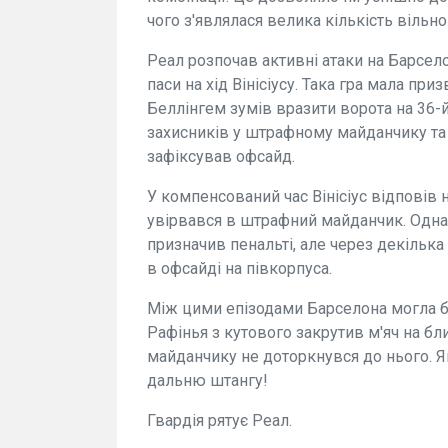
чого з'являлася велика кількість вільно
Реал розпочав активні атаки на Барсело
паси на хід Вінісіусу. Така гра мала при
Беллінгем зумів вразити ворота на 36-
захисників у штрафному майданчику т
зафіксував офсайд.
У компенсований час Вінісіус відповів 
увірвався в штрафний майданчик. Однак
призначив пенальті, але через декільк
в офсайді на півкорпуса.
Між цими епізодами Барселона могла б
Рафінья з кутового закрутив м'яч на бл
майданчику не доторкнувся до нього. Як
дальню штангу!
Гвардія рятує Реал.