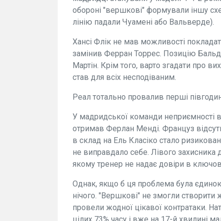
обороні "вершкові" формували іншу схе
лінію падали Чуамені або Вальверде).
Хансі Флік не мав можливості покладат
замінив Ферран Торрес. Позицію Бальде
Мартін. Крім того, варто згадати про ви
став для всіх несподіваним.
Реал тотально провалив перші півгоди
У мадридської команди неприємності в
отримав Ферлан Менді. Француз відсутні
в склад на Ель Класіко стало ризикова
не виправдало себе. Лівого захисника 
якому тренер не надає довіри в ключов
Однак, якщо б ця проблема була єдиною.
нічого. "Вершкові" не змогли створити 
провели жодної цікавої контратаки. На
цілих 73% часу і вже на 17-й хвилині ма