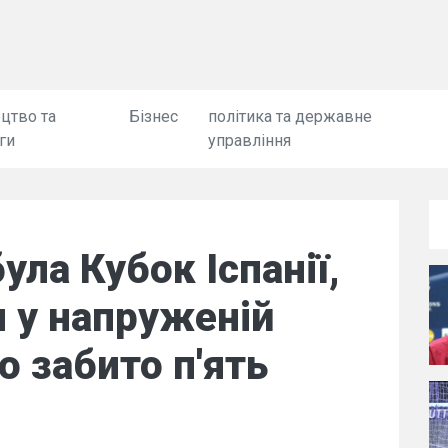
цтво та
Бізнес
політика та державне
ги
управління
ла Кубок Іспанії,
 у напруженій
ло забито п'ять