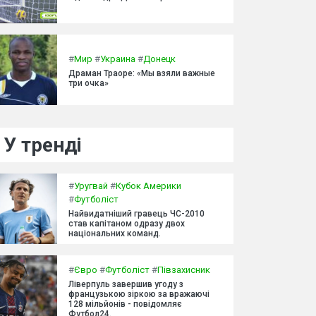
#
Мир
#
Украина
#
Донецк
Драман Траоре: «Мы взяли важные
три очка»
У тренді
#
Уругвай
#
Кубок Америки
#
Футболіст
Найвидатніший гравець ЧС-2010
став капітаном одразу двох
національних команд.
#
Євро
#
Футболіст
#
Півзахисник
Ліверпуль завершив угоду з
французькою зіркою за вражаючі
128 мільйонів - повідомляє
Футбол24.