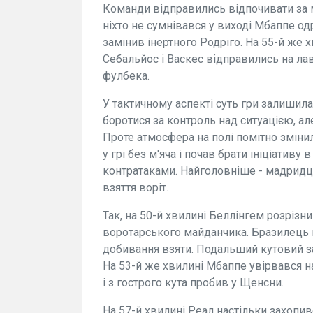
Команди відправились відпочивати за м
ніхто не сумнівався у виході Мбаппе одра
замінив інертного Родріго. На 55-й же х
Себальйос і Васкес відправились на ла
фулбека.
У тактичному аспекті суть гри залишил
боротися за контроль над ситуацією, а
Проте атмосфера на полі помітно зміни
у грі без м'яча і почав брати ініціативу
контратаками. Найголовніше - мадридц
взяття воріт.
Так, на 50-й хвилині Беллінгем розрізн
воротарського майданчика. Бразилець 
добивання взяти. Подальший кутовий з
На 53-й же хвилині Мбаппе увірвався н
і з гострого кута пробив у Щенсни.
На 57-й хвилині Реал настільки захопив