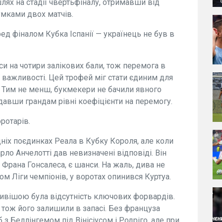
лях на стадії чвертьфіналу, отримавши від
умками двох матчів.
ед фіналом Кубка Іспанії — українець не був в
рси на чотири залікових бали, тож перемога в
ї важливості. Цей трофей міг стати єдиним для
5. Тим не менш, букмекери не бачили явного
давши грандам рівні коефіцієнти на перемогу.
ротарів.
дніх поєдинках Реала в Кубку Короля, але коли
рло Анчелотті дав невизначені відповіді. Він
, Франа Гонсалеса, є шанси. На жаль, дива не
ом Ліги чемпіонів, у воротах опинився Куртуа.
ливішою була відсутність ключових форвардів.
 тож його залишили в запасі. Без француза
з Беллінгемом під Вінісіусом і Родріго, але при