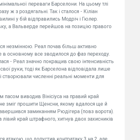
інімальної переваги Барселони. На цьому тлі
зу ж з роздягальні. Так і сталося - Кіліан
вилині у бій відправились Модріч і Гюлер.
вку, а Вальверде перейшов на позицію правого
ася незмінною. Реал почав більш активно
ле в основному все зводилося до фаз переходу.
лася - Реал значно покращив свою інтенсивність
 в свої руки, тоді як Барселона відповідала лише
і створювали численні реальні моменти для
им пасом виводив Вінісіуса на правий край
не зміг прошити Щенсни, якому вдалося ще й
авершився замиканням Рюдігера (повз ворота).
а лівий край штрафного, хитнув двох захисників
ся атакою, що допустив контратаку 3 на 2, але