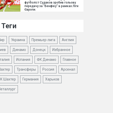
футболіст Судаков зробив гольову
передачу за "Бенфіку" в рамках Ліги
Європи.
Теги
ир
Украина
Премьер-лига
Англия
иев
Динамо
Донецк
Избранное
талия
Испания
ФК Динамо
Главное
ахтер
Трансферы
Россия
Арсенал
К Шахтер
Германия
Харьков
еталлург