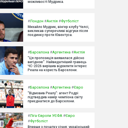
можливості Мудрика.
#
Лондон
#
Англія
#
Футболіст
Михайло Мудрик, вінгер клубу Челсі,
викликав суперечливі відгуки після
поєдинку проти Ювентуса.
#
Барселона
#
Аргентина
#
Англія
"Ця пропозиція виявилася дійсно
вигідною". Найвидатніший гравець
ЧС-2026 вирішив відхилити інтерес
Реала на користь Барселони.
#
Барселона
#
Аргентина
#
Євро
"Відмовив Реалу": агент Родрі
підтвердив намір чемпіона світу
приєднатися до Барселони.
#
Ліга Європи УЄФА
#
Євро
#
Футболіст
Вперше з початку січня: український