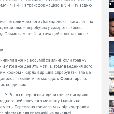
му - 4-1-4-1 з трансформацією в 5-4-1 (у задню
ися на травмованого Лєвандовскі, якого логічно
, який також перебуває у лазареті, зайняв
хід Ольмо замість Гаві, хоча цей крок також не
ни
иникли вже на восьмій хвилині, коли травму
й у грі вже дев'ять матчів, тому введення його
ним кроком - Карло вирішив спробувати, але це
довелося замінити на молодого Франа Гарсію,
их поєдинках.
.. У Реала в перші півгодини гри не виходило
жодного небезпечного моменту і навіть не
томість, Барселона тримала м'яч під контролем
ла підстави для претензій на пенальті.