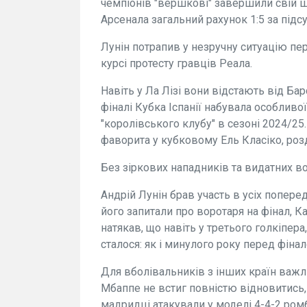
чемпіонів "вершкові" завершили свій ш
Арсенала загальний рахунок 1:5 за підс
Лунін потрапив у незручну ситуацію пер
курсі протесту гравців Реала.
Навіть у Ла Лізі вони відстають від Ба
фіналі Кубка Іспанії набувала особливо
"королівського клубу" в сезоні 2024/2
фаворита у кубковому Ель Класіко, роз
Без зіркових нападників та видатних во
Андрій Лунін брав участь в усіх попере
його запитали про воротаря на фінал, Ка
натякав, що навіть у третього голкіпера
сталося: як і минулого року перед фінал
Для вболівальників з інших країн важ
Мбаппе не встиг повністю відновитись,
мадридці атакували у моделі 4-4-2 ромб 