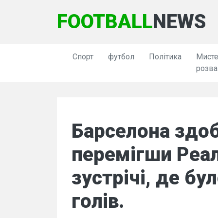
FOOTBALL
NEWS
Спорт
футбол
Політика
Мисте
розва
Барселона здобу
перемігши Реал
зустрічі, де бу
голів.