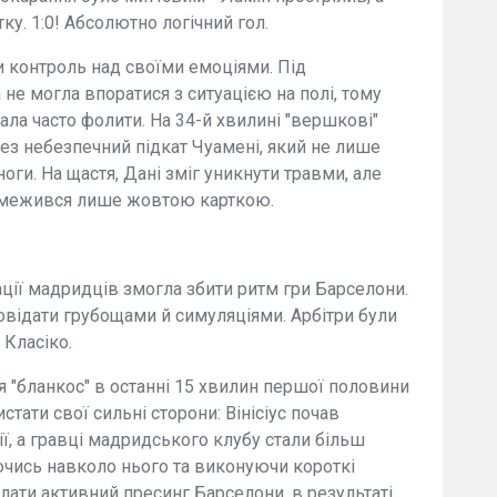
у. 1:0! Абсолютно логічний гол.
и контроль над своїми емоціями. Під
не могла впоратися з ситуацією на полі, тому
ала часто фолити. На 34-й хвилині "вершкові"
ез небезпечний підкат Чуамені, який не лише
оги. На щастя, Дані зміг уникнути травми, але
обмежився лише жовтою карткою.
ації мадридців змогла збити ритм гри Барселони.
повідати грубощами й симуляціями. Арбітри були
Класіко.
 "бланкос" в останні 15 хвилин першої половини
тати свої сильні сторони: Вінісіус почав
ї, а гравці мадридського клубу стали більш
ючись навколо нього та виконуючи короткі
лати активний пресинг Барселони, в результаті