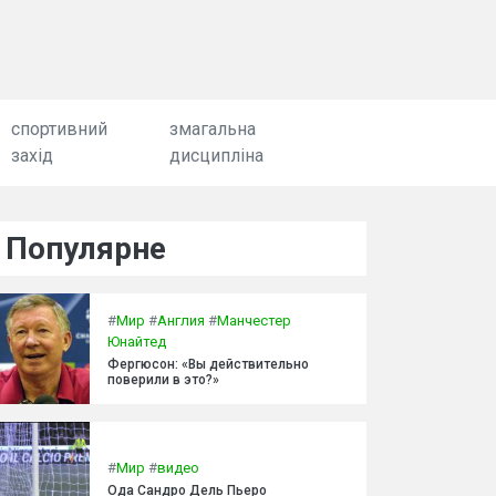
спортивний
змагальна
захід
дисципліна
Популярне
#
Мир
#
Англия
#
Манчестер
Юнайтед
Фергюсон: «Вы действительно
поверили в это?»
#
Мир
#
видео
Ода Сандро Дель Пьеро