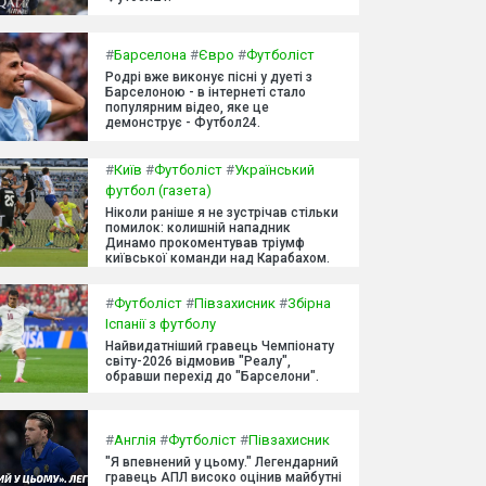
#
Барселона
#
Євро
#
Футболіст
Родрі вже виконує пісні у дуеті з
Барселоною - в інтернеті стало
популярним відео, яке це
демонструє - Футбол24.
#
Київ
#
Футболіст
#
Український
футбол (газета)
Ніколи раніше я не зустрічав стільки
помилок: колишній нападник
Динамо прокоментував тріумф
київської команди над Карабахом.
#
Футболіст
#
Півзахисник
#
Збірна
Іспанії з футболу
Найвидатніший гравець Чемпіонату
світу-2026 відмовив "Реалу",
обравши перехід до "Барселони".
#
Англія
#
Футболіст
#
Півзахисник
"Я впевнений у цьому." Легендарний
гравець АПЛ високо оцінив майбутні