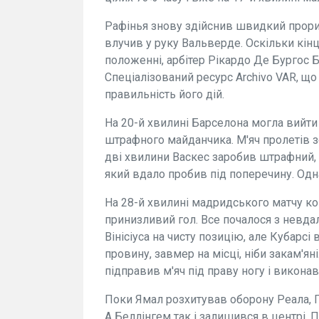
Рафінья знову здійснив швидкий прори
влучив у руку Вальверде. Оскільки кін
положенні, арбітер Рікардо Де Бургос Б
Спеціалізований ресурс Archivo VAR, що
правильність його дій.
На 20-й хвилині Барселона могла вийти
штрафного майданчика. М'яч пролетів з
дві хвилини Васкес заробив штрафний, 
який вдало пробив під поперечину. Одна
На 28-й хвилині мадридського матчу к
принизливий гол. Все почалося з невд
Вінісіуса на чисту позицію, але Кубарсі
провину, завмер на місці, ніби закам'я
підправив м'яч під праву ногу і викона
Поки Ямал розхитував оборону Реала, Пе
А Беллінгем так і залишився в центрі. 