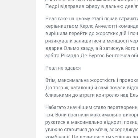
Педрі відправив сферу в дальню дев'ятк
Реал вже на цьому етапі почав втрачат
керівництвом Карло Анчелотті команда 
вирішила перейти до жорстких дій і поч
ризикували залишитися в меншості чер
вдарив Ольмо ззаду, а й затиснув його н
арбітр Рікардо Де Бургос Бенгоечеа 
Реал не здався
Втім, максимальна жорсткість і провок
До того ж, каталонці й самі почали від
близькими до втрати контролю над Ель 
Набагато значнішим стало перетворення
гри. Вони прагнули максимально викорис
рухатися в максимально відкриті позиці
уважно ставитися до м'яча, зосереджу
комбінації. Це дозволяло їм успішно до