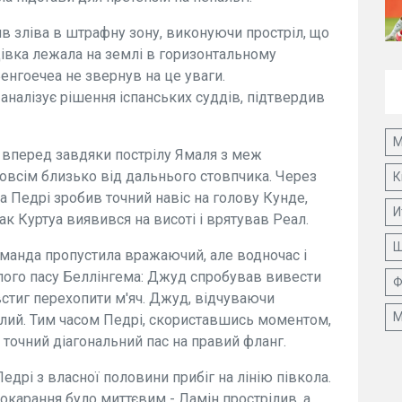
в зліва в штрафну зону, виконуючи простріл, що
цівка лежала на землі в горизонтальному
енгоечеа не звернув на це уваги.
 аналізує рішення іспанських суддів, підтвердив
М
 вперед завдяки пострілу Ямаля з меж
овсім близько від дальнього стовпчика. Через
К
а Педрі зробив точний навіс на голову Кунде,
И
к Куртуа виявився на висоті і врятував Реал.
Ш
оманда пропустила вражаючий, але водночас і
алого пасу Беллінгема: Джуд спробував вивести
Ф
 встиг перехопити м'яч. Джуд, відчуваючи
М
нілий. Тим часом Педрі, скориставшись моментом,
в точний діагональний пас на правий фланг.
дрі з власної половини прибіг на лінію півкола.
Покарання було миттєвим - Ламін прострілив, а