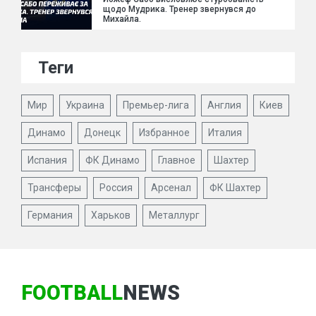
щодо Мудрика. Тренер звернувся до
Михайла.
Теги
Мир
Украина
Премьер-лига
Англия
Киев
Динамо
Донецк
Избранное
Италия
Испания
ФК Динамо
Главное
Шахтер
Трансферы
Россия
Арсенал
ФК Шахтер
Германия
Харьков
Металлург
FOOTBALL
NEWS