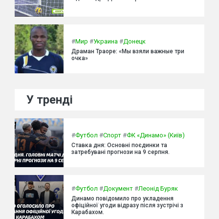
#
Мир
#
Украина
#
Донецк
Драман Траоре: «Мы взяли важные три
очка»
У тренді
#
Футбол
#
Спорт
#
ФК «Динамо» (Київ)
Ставка дня: Основні поєдинки та
затребувані прогнози на 9 серпня.
#
Футбол
#
Документ
#
Леонід Буряк
Динамо повідомило про укладення
офіційної угоди відразу після зустрічі з
Карабахом.