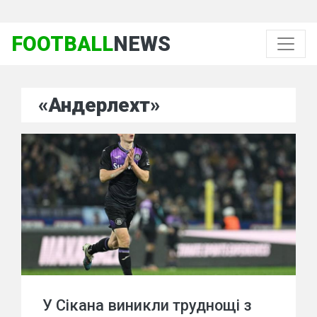
FOOTBALL
NEWS
«Андерлехт»
У Сікана виникли труднощі з