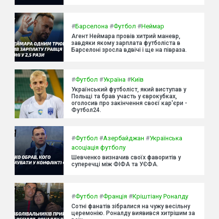
#
Барселона
#
Футбол
#
Неймар
Агент Неймара провів хитрий маневр,
завдяки якому зарплата футболіста в
Барселоні зросла вдвічі і ще на півраза.
#
Футбол
#
Україна
#
Київ
Український футболіст, який виступав у
Польщі та брав участь у єврокубках,
оголосив про закінчення своєї кар'єри -
Футбол24.
#
Футбол
#
Азербайджан
#
Українська
асоціація футболу
Шевченко визначив своїх фаворитів у
суперечці між ФІФА та УЄФА.
#
Футбол
#
Франція
#
Кріштіану Роналду
Сотні фанатів зібралися на чужу весільну
церемонію. Роналду виявився хитрішим за