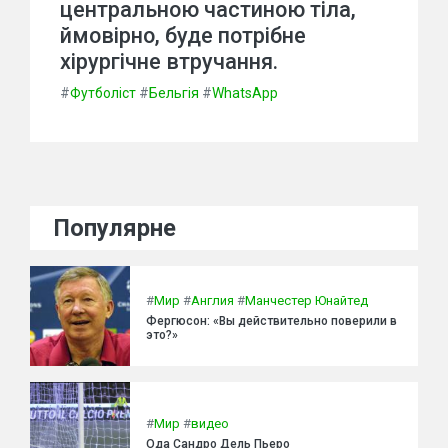
центральною частиною тіла,
ймовірно, буде потрібне
хірургічне втручання.
#
Футболіст
#
Бельгія
#
WhatsApp
Популярне
#
Мир
#
Англия
#
Манчестер Юнайтед
Фергюсон: «Вы действительно поверили в
это?»
#
Мир
#
видео
Ода Сандро Дель Пьеро