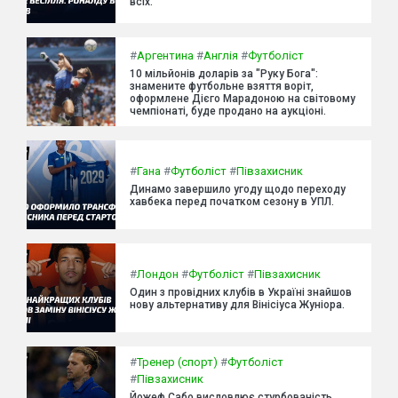
всіх.
#
Аргентина
#
Англія
#
Футболіст
10 мільйонів доларів за "Руку Бога":
знамените футбольне взяття воріт,
оформлене Дієго Марадоною на світовому
чемпіонаті, буде продано на аукціоні.
#
Гана
#
Футболіст
#
Півзахисник
Динамо завершило угоду щодо переходу
хавбека перед початком сезону в УПЛ.
#
Лондон
#
Футболіст
#
Півзахисник
Один з провідних клубів в Україні знайшов
нову альтернативу для Вінісіуса Жуніора.
#
Тренер (спорт)
#
Футболіст
#
Півзахисник
Йожеф Сабо висловлює стурбованість