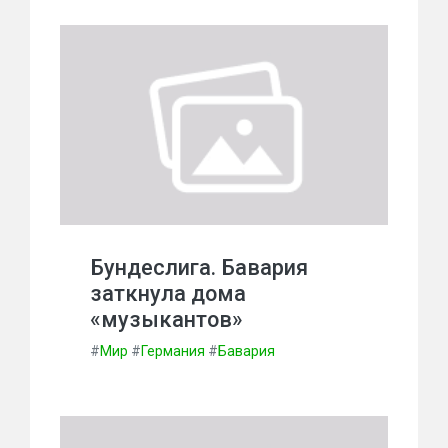
Бундеслига. Бавария
заткнула дома
«музыкантов»
#
Мир
#
Германия
#
Бавария