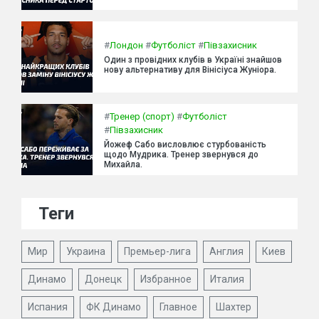
#
Лондон
#
Футболіст
#
Півзахисник
Один з провідних клубів в Україні знайшов
нову альтернативу для Вінісіуса Жуніора.
#
Тренер (спорт)
#
Футболіст
#
Півзахисник
Йожеф Сабо висловлює стурбованість
щодо Мудрика. Тренер звернувся до
Михайла.
Теги
Мир
Украина
Премьер-лига
Англия
Киев
Динамо
Донецк
Избранное
Италия
Испания
ФК Динамо
Главное
Шахтер