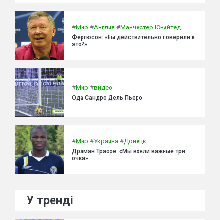
#
Мир
#
Англия
#
Манчестер Юнайтед
Фергюсон: «Вы действительно поверили в
это?»
#
Мир
#
видео
Ода Сандро Дель Пьеро
#
Мир
#
Украина
#
Донецк
Драман Траоре: «Мы взяли важные три
очка»
У тренді