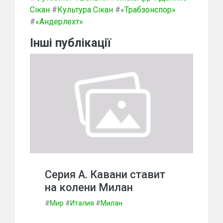
Сікан
#
Культура Сікан
#
«Трабзонспор»
#
«Андерлехт»
Інші публікації
Серия А. Кавани ставит
на колени Милан
#
Мир
#
Италия
#
Милан