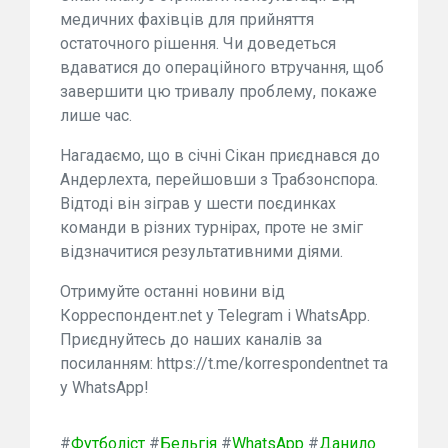
медичних фахівців для прийняття
остаточного рішення. Чи доведеться
вдаватися до операційного втручання, щоб
завершити цю тривалу проблему, покаже
лише час.
Нагадаємо, що в січні Сікан приєднався до
Андерлехта, перейшовши з Трабзонспора.
Відтоді він зіграв у шести поєдинках
команди в різних турнірах, проте не зміг
відзначитися результативними діями.
Отримуйте останні новини від
Корреспондент.net у Telegram і WhatsApp.
Приєднуйтесь до наших каналів за
посиланням: https://t.me/korrespondentnet та
у WhatsApp!
#
Футболіст
#
Бельгія
#
WhatsApp
#
Данило