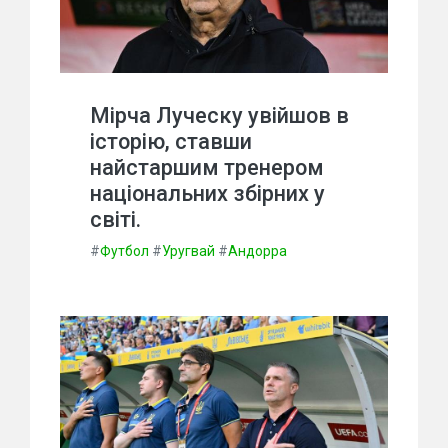
Мірча Луческу увійшов в
історію, ставши
найстаршим тренером
національних збірних у
світі.
#
Футбол
#
Уругвай
#
Андорра