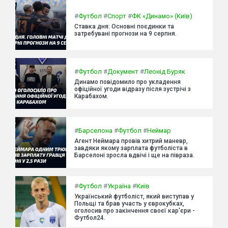
#
Футбол
#
Спорт
#
ФК «Динамо» (Київ)
Ставка дня: Основні поєдинки та
затребувані прогнози на 9 серпня.
#
Футбол
#
Документ
#
Леонід Буряк
Динамо повідомило про укладення
офіційної угоди відразу після зустрічі з
Карабахом.
#
Барселона
#
Футбол
#
Неймар
Агент Неймара провів хитрий маневр,
завдяки якому зарплата футболіста в
Барселоні зросла вдвічі і ще на півраза.
#
Футбол
#
Україна
#
Київ
Український футболіст, який виступав у
Польщі та брав участь у єврокубках,
оголосив про закінчення своєї кар'єри -
Футбол24.