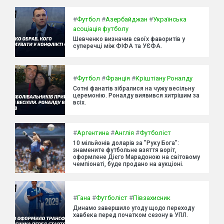
#
Футбол
#
Азербайджан
#
Українська
асоціація футболу
Шевченко визначив своїх фаворитів у
суперечці між ФІФА та УЄФА.
#
Футбол
#
Франція
#
Кріштіану Роналду
Сотні фанатів зібралися на чужу весільну
церемонію. Роналду виявився хитрішим за
всіх.
#
Аргентина
#
Англія
#
Футболіст
10 мільйонів доларів за "Руку Бога":
знамените футбольне взяття воріт,
оформлене Дієго Марадоною на світовому
чемпіонаті, буде продано на аукціоні.
#
Гана
#
Футболіст
#
Півзахисник
Динамо завершило угоду щодо переходу
хавбека перед початком сезону в УПЛ.