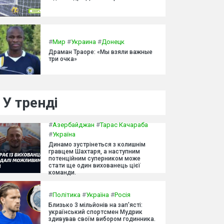
#
Мир
#
Украина
#
Донецк
Драман Траоре: «Мы взяли важные
три очка»
У тренді
#
Азербайджан
#
Тарас Качараба
#
Україна
Динамо зустрінеться з колишнім
гравцем Шахтаря, а наступним
потенційним суперником може
стати ще один вихованець цієї
команди.
#
Політика
#
Україна
#
Росія
Близько 3 мільйонів на зап'ясті:
український спортсмен Мудрик
здивував своїм вибором годинника.