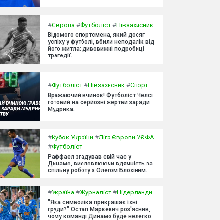
#
Європа
#
Футболіст
#
Півзахисник
Відомого спортсмена, який досяг
успіху у футболі, вбили неподалік від
його житла: дивовижні подробиці
трагедії.
#
Футболіст
#
Півзахисник
#
Спорт
Вражаючий вчинок! Футболіст Челсі
готовий на серйозні жертви заради
Мудрика.
#
Кубок України
#
Ліга Європи УЄФА
#
Футболіст
Раффаел згадував свій час у
Динамо, висловлюючи вдячність за
спільну роботу з Олегом Блохіним.
#
Україна
#
Журналіст
#
Нідерланди
"Яка символіка прикрашає їхні
груди?" Остап Маркевич роз'яснив,
чому команді Динамо буде нелегко