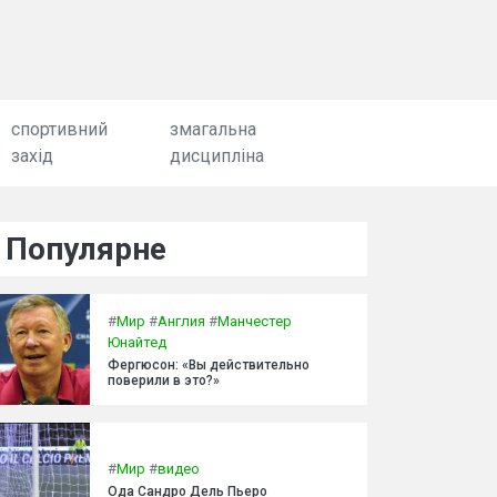
спортивний
змагальна
захід
дисципліна
Популярне
#
Мир
#
Англия
#
Манчестер
Юнайтед
Фергюсон: «Вы действительно
поверили в это?»
#
Мир
#
видео
Ода Сандро Дель Пьеро