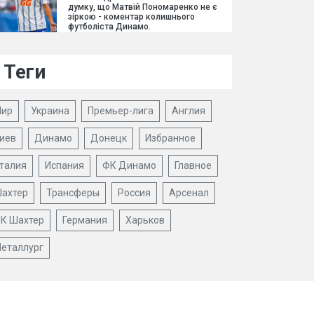
думку, що Матвій Пономаренко не є
зіркою - коментар колишнього
футболіста Динамо.
Теги
ир
Украина
Премьер-лига
Англия
иев
Динамо
Донецк
Избранное
талия
Испания
ФК Динамо
Главное
ахтер
Трансферы
Россия
Арсенал
К Шахтер
Германия
Харьков
еталлург