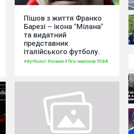
Пішов з життя Франко
Барезі – ікона "Мілана"
та видатний
представник
італійського футболу.
#
Футболіст
#
Іспанія
#
Ліга чемпіонів УЄФА