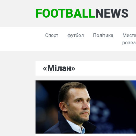
FOOTBALL
NEWS
Спорт
футбол
Політика
Мисте
розва
«Мілан»