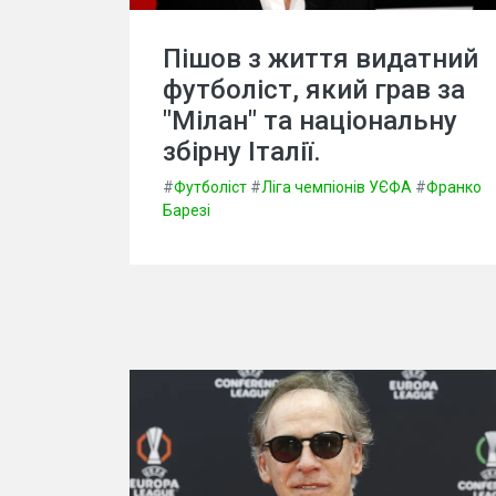
Пішов з життя видатний
футболіст, який грав за
"Мілан" та національну
збірну Італії.
#
Футболіст
#
Ліга чемпіонів УЄФА
#
Франко
Барезі