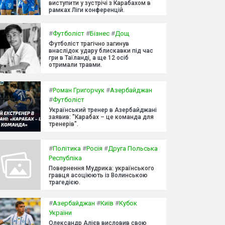
виступити у зустрічі з Карабахом в
рамках Ліги конференцій.
#
Футболіст
#
Бізнес
#
Дощ
Футболіст трагічно загинув
внаслідок удару блискавки під час
гри в Таїланді, а ще 12 осіб
отримали травми.
#
Роман Григорчук
#
Азербайджан
#
Футболіст
Український тренер в Азербайджані
заявив: "Карабах – це команда для
тренерів".
#
Політика
#
Росія
#
Друга Польська
Республіка
Повернення Мудрика: українського
гравця асоціюють із Волинською
трагедією.
#
Азербайджан
#
Київ
#
Кубок
України
Олександр Алієв висловив свою