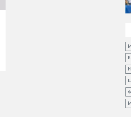
М
К
И
Ш
Ф
М