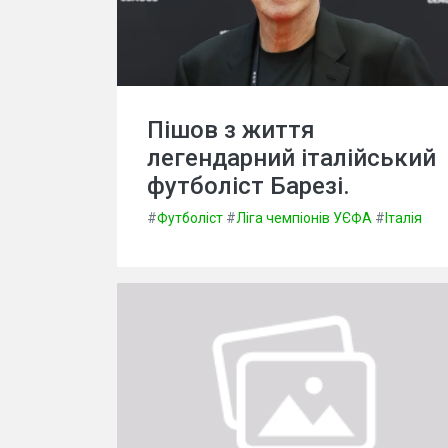
Пішов з життя
легендарний італійський
футболіст Барезі.
#
Футболіст
#
Ліга чемпіонів УЄФА
#
Італія