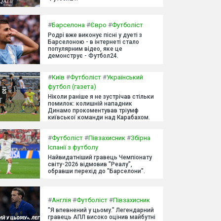
#
Барселона
#
Євро
#
Футболіст
Родрі вже виконує пісні у дуеті з
Барселоною - в інтернеті стало
популярним відео, яке це
демонструє - Футбол24.
#
Київ
#
Футболіст
#
Український
футбол (газета)
Ніколи раніше я не зустрічав стільки
помилок: колишній нападник
Динамо прокоментував тріумф
київської команди над Карабахом.
#
Футболіст
#
Півзахисник
#
Збірна
Іспанії з футболу
Найвидатніший гравець Чемпіонату
світу-2026 відмовив "Реалу",
обравши перехід до "Барселони".
#
Англія
#
Футболіст
#
Півзахисник
"Я впевнений у цьому." Легендарний
гравець АПЛ високо оцінив майбутні