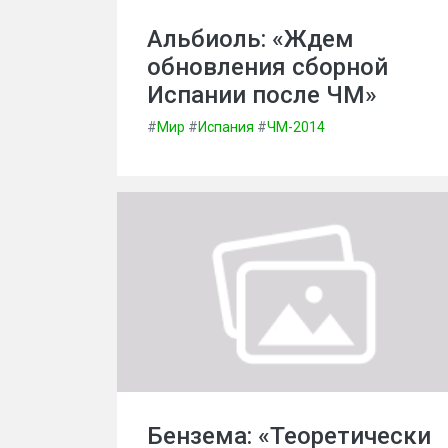
Альбиоль: «Ждем
обновления сборной
Испании после ЧМ»
#
Мир
#
Испания
#
ЧМ-2014
Бензема: «Теоретически