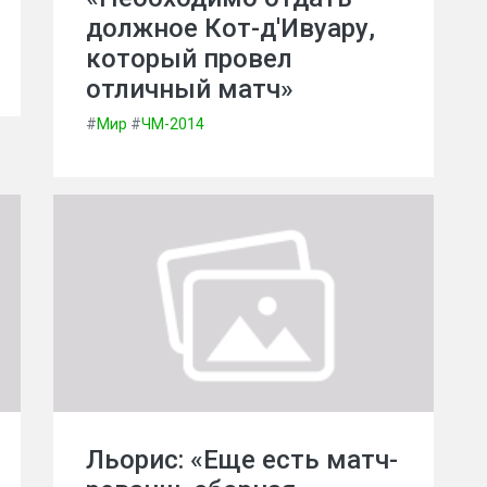
должное Кот-д'Ивуару,
который провел
отличный матч»
#
Мир
#
ЧМ-2014
Льорис: «Еще есть матч-