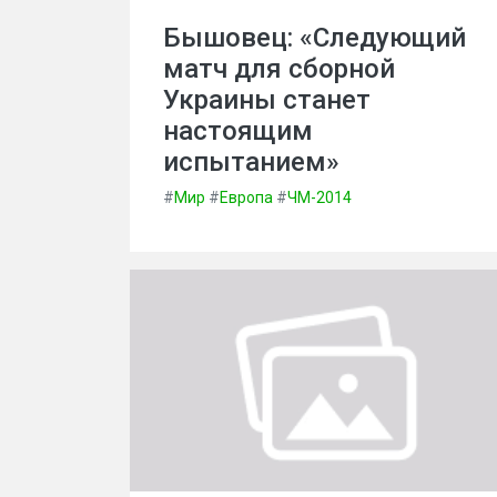
Бышовец: «Следующий
матч для сборной
Украины станет
настоящим
испытанием»
#
Мир
#
Европа
#
ЧМ-2014