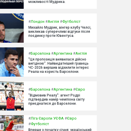
можливості Мудрика.
#
Лондон
#
Англія
#
Футболіст
Михайло Мудрик, вінгер клубу Челсі,
викликав суперечливі відгуки після
поєдинку проти Ювентуса.
#
Барселона
#
Аргентина
#
Англія
"Ця пропозиція виявилася дійсно
вигідною". Найвидатніший гравець
ЧС-2026 вирішив відхилити інтерес
Реала на користь Барселони.
#
Барселона
#
Аргентина
#
Євро
"Відмовив Реалу": агент Родрі
підтвердив намір чемпіона світу
приєднатися до Барселони.
#
Ліга Європи УЄФА
#
Євро
#
Футболіст
Вперше з початку січня: український