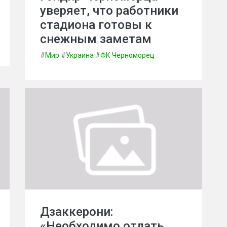
уверяет, что работники
стадиона готовы к
снежным заметам
#
Мир
#
Украина
#
ФК Черноморец
Дзаккерони:
«Необходимо отдать