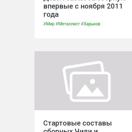
впервые с ноября 2011
года
#
Мир
#
Металлист
#
Харьков
Стартовые составы
сборных Чили и