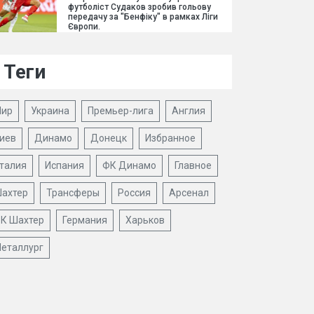
футболіст Судаков зробив гольову
передачу за "Бенфіку" в рамках Ліги
Європи.
Теги
ир
Украина
Премьер-лига
Англия
иев
Динамо
Донецк
Избранное
талия
Испания
ФК Динамо
Главное
ахтер
Трансферы
Россия
Арсенал
К Шахтер
Германия
Харьков
еталлург