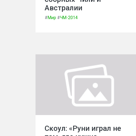
Австралии
#
Мир
#
ЧМ-2014
Скоул: «Руни играл не