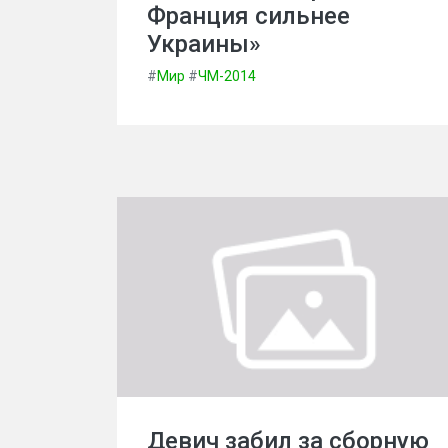
Франция сильнее
Украины»
#
Мир
#
ЧМ-2014
Девич забил за сборную