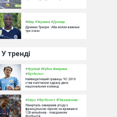
#
Мир
#
Украина
#
Донецк
Драман Траоре: «Мы взяли важные
три очка»
У тренді
#
Уругвай
#
Кубок Америки
#
Футболіст
Найвидатніший гравець ЧС-2010
став капітаном одразу двох
національних команд.
#
Євро
#
Футболіст
#
Півзахисник
Ліверпуль завершив угоду з
французькою зіркою за вражаючі
128 мільйонів - повідомляє
Футбол24.