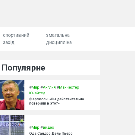
спортивний
змагальна
захід
дисципліна
Популярне
#
Мир
#
Англия
#
Манчестер
Юнайтед
Фергюсон: «Вы действительно
поверили в это?»
#
Мир
#
видео
Ода Сандро Дель Пьеро