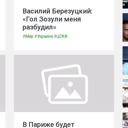
Василий Березуцкий:
«Гол Зозули меня
разбудил»
#
Мир
#
Украина
#
ЦСКА
В Париже будет