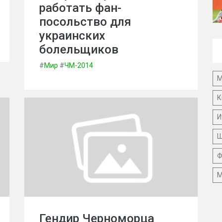
работать фан-
посольство для
украинских
болельщиков
#
Мир
#
ЧМ-2014
М
К
И
Ш
Ф
М
Гендир Черноморца