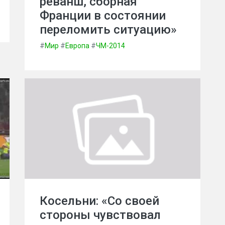
реванш, сборная
Франции в состоянии
переломить ситуацию»
#
Мир
#
Европа
#
ЧМ-2014
Косельни: «Cо своей
стороны чувствовал